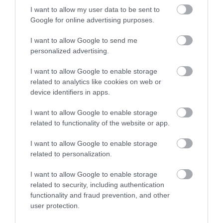
Legfrissebb híreink
I want to allow my user data to be sent to
Google for online advertising purposes.
I want to allow Google to send me
KATONAI HELIKOPTEREK SEGÍTIK AZ
personalized advertising.
OLTÁST A DÉDESTAPOLCSÁNYI...
2026. augusztus 05
|
Riasztó
I want to allow Google to enable storage
related to analytics like cookies on web or
device identifiers in apps.
I want to allow Google to enable storage
related to functionality of the website or app.
VISSZATÉR EGER BELVÁROSÁNAK
LEGNAGYOBB BORÜNNEPE: AUGUSZT...
2026. augusztus 05
|
Programok
I want to allow Google to enable storage
related to personalization.
I want to allow Google to enable storage
related to security, including authentication
functionality and fraud prevention, and other
„A NER-FELESÉGEK GYEREKKEL
user protection.
BIZTOSÍTOTTÁK BE A PÉNZCSAPHOZ...
2026. augusztus 05
|
Mindenki ügye