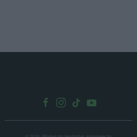
.
©
2026.
Minden jog fenntartva. egriugyek.hu