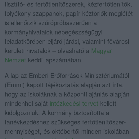
tisztító- és fertőtlenítőszerek, kézfertőtlenítők,
folyékony szappanok, papír kéztörlők meglétét
is ellenőrzik szúrópróbaszerűen a
kormányhivatalok népegészségügyi
feladatkörében eljáró járási, valamint fővárosi
kerületi hivatalok – olvasható a
Magyar
Nemzet
keddi lapszámában.
A lap az Emberi Erőforrások Minisztériumától
(Emmi) kapott tájékoztatás alapján azt írta,
hogy az iskoláknak a központi ajánlás alapján
mindenhol saját
intézkedési tervet
kellett
kidolgozniuk. A kormány biztosította a
tanévkezdéshez szükséges fertőtlenítőszer-
mennyiséget, és októbertől minden iskolában