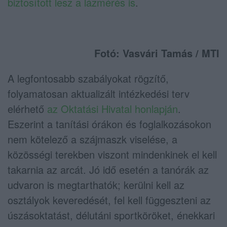
biztosított lesz a lázmérés is
.
Fotó: Vasvári Tamás / MTI
A legfontosabb szabályokat rögzítő,
folyamatosan aktualizált intézkedési terv
elérhető
az Oktatási Hivatal honlapján
.
Eszerint a tanítási órákon és foglalkozásokon
nem kötelező a szájmaszk viselése, a
közösségi terekben viszont mindenkinek el kell
takarnia az arcát. Jó idő esetén a tanórák az
udvaron is megtarthatók; kerülni kell az
osztályok keveredését, fel kell függeszteni az
úszásoktatást, délutáni sportköröket, énekkari