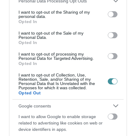
Koronavírus - A tanárok is csak lázmérés után
Personal Data Processing Opt Outs
services and may gather and store information including but
léphetnek majd be az iskolákba
not limited to your visit or usage behaviour. You may click to
I want to opt-out of the Sharing of my
personal data.
grant or deny consent to Google and its third-party tags to
Opted In
use your data for below specified purposes in below Google
consent section.
I want to opt-out of the Sale of my
Personal Data.
Opted In
I want to opt-out of processing my
Ne maradjon le a legfrissebb hírekről, kövessen
Personal Data for Targeted Advertising.
Opted In
bennünket az EGRI ÜGYEK Google Hírek oldalán!
I want to opt-out of Collection, Use,
Retention, Sale, and/or Sharing of my
Personal Data that Is Unrelated with the
VISSZA A FŐOLDALRA
Purposes for which it was collected.
Opted Out
Google consents
I want to allow Google to enable storage
related to advertising like cookies on web or
device identifiers in apps.