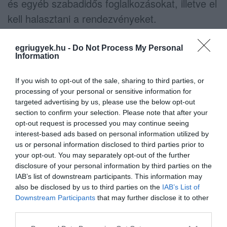
és egyéb szabadidős foglalkozásokat, illetve el
kell halasztani a rendezvényeket.
A nevelőtestületek főként az online térben
egriugyek.hu -
Do Not Process My Personal
szervezik meg az értekezleteiket és szakmai
Information
megbeszéléseiket. Szülő vagy más kísérő nem
If you wish to opt-out of the sale, sharing to third parties, or
léphet be az iskolába.
processing of your personal or sensitive information for
targeted advertising by us, please use the below opt-out
Ha valahol a gondos óvintézkedések ellenére
section to confirm your selection. Please note that after your
opt-out request is processed you may continue seeing
mégis megjelenik a fertőzés, akkor kizárólag
interest-based ads based on personal information utilized by
az Operatív Törzs dönthet tantermen kívüli,
us or personal information disclosed to third parties prior to
your opt-out. You may separately opt-out of the further
digitális munkarend bevezetéséről, rendkívüli
disclosure of your personal information by third parties on the
szünetet pedig az Oktatási Hivatal rendelhet
IAB’s list of downstream participants. This information may
also be disclosed by us to third parties on the
IAB’s List of
el. Gyermekfelügyeletet az online tanítás,
Downstream Participants
that may further disclose it to other
illetve szünet idején is biztosítanak.
third parties.
Please note that this website/app uses one or more Google