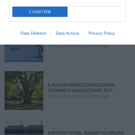
CONFIRM
Data Deletion
Data Access
Privacy Policy
SIOR: RAJZOK HAZA 98.
2026. augusztus 05
|
Vélemény
ÉJSZAKAI PERMETEZÉS KEZDŐDIK
EGERBEN A VADGESZTENYE- ÉS P...
2026. augusztus 05
|
Eger ügye
KAPITÁNY: STABIL MARADT AZ ORSZÁG