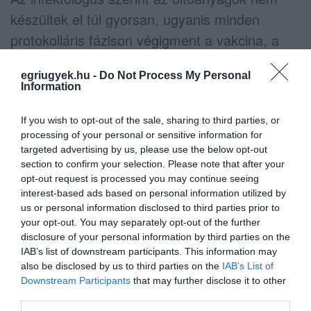
készültek el túl gyorsan, ugyanis minden
protokolláris fázison végigment a vakcina, a
gyors fejlesztés a rengeteg ráköltött pénznek
egriugyek.hu -
Do Not Process My Personal
és energiának köszönhető.
Information
Szlávik eloszlatott pár tévhitet is: szerinte szó
If you wish to opt-out of the sale, sharing to third parties, or
sincs róla, hogy meddőséget okozna a
processing of your personal or sensitive information for
targeted advertising by us, please use the below opt-out
védőoltás, az immunrendszer legyengítése is
section to confirm your selection. Please note that after your
csak “hangzatos oltásellenes szlogen”.
opt-out request is processed you may continue seeing
interest-based ads based on personal information utilized by
us or personal information disclosed to third parties prior to
A kormány épp elkezdett kampányolni a kínai
your opt-out. You may separately opt-out of the further
Sinopharm vakcinája mellett. Gulyás Gergely
disclosure of your personal information by third parties on the
el is mondta a csütörtöki kormányinfón, hogy
IAB’s list of downstream participants. This information may
also be disclosed by us to third parties on the
IAB’s List of
szinte meg is egyeztek a vásárlásról,
Downstream Participants
that may further disclose it to other
miközben az ATV-nek nyilatkozott
third parties.