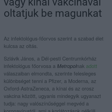
vagy kínai vakcinával
oltatjuk be magunkat
Az infektológus-főorvos szerint a szabad élet
kulcsa az oltás.
Szlávik János, a Dél-pesti Centrumkórház
infektológus főorvosa a
Metropol
nak
adott
válaszaiban elmondta, szerinte felesleges
különbséget tenni a Pfizer, a Moderna, az
Oxford-AstraZeneca, a kínai és az orosz
vakcina között, ugyanis mindegyik ugyanazt
tudja: nagy valószínűséggel megvéd a
koronavírustól, ami a korlátozások nélküli,