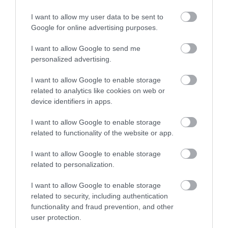
KÉT AUTÓ ÜTKÖZÖTT BOGÁCSON, A
I want to allow my user data to be sent to
MENTŐK IS A HELYSZÍNRE ÉRKE...
Google for online advertising purposes.
2026. augusztus 06
|
Riasztó
I want to allow Google to send me
HÍREK A GARÁZSBÓL: CHERY TIGGO 9
personalized advertising.
PHEV LUXURY – A KÍNAI PR...
2026. augusztus 06
|
Barta Autó
I want to allow Google to enable storage
related to analytics like cookies on web or
LAKÓÉPÜLETEK LÁNGOLTAK SZERDÁN
device identifiers in apps.
2026. augusztus 06
|
Riasztó
I want to allow Google to enable storage
related to functionality of the website or app.
„NEM TETTÜNK NYOMÁST A FIUNKRA” –
EGY EGRI CSALÁD TÖRTÉNE...
2026. augusztus 06
|
Sport
I want to allow Google to enable storage
related to personalization.
ÚJ HŰTŐRENDSZER A MARKHOT FERENC
I want to allow Google to enable storage
KÓRHÁZBAN: TÖBB MINT 70 ...
2026. augusztus 06
|
Eger ügye
related to security, including authentication
functionality and fraud prevention, and other
user protection.
HOLTAN SZÁLLÍTOTTÁK HAZA A 80 ÉVES