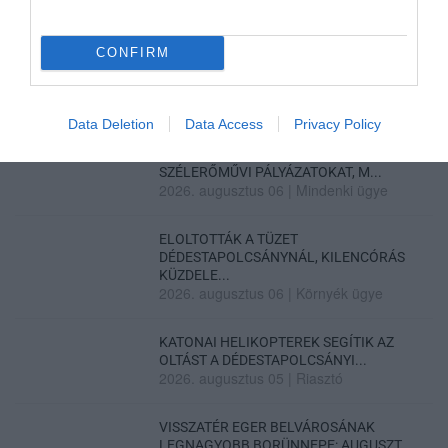
ASSZONYT A HATVANI KÓR...
2026. augusztus 06
|
Riasztó
CONFIRM
GÁRDONYI MESEKERT VÁRJA A
CSALÁDOKAT – HÁROM NAPON ÁT ING...
2026. augusztus 06
|
Programok
Data Deletion
Data Access
Privacy Policy
MAGYAR PÉTER: KIÍRJÁK AZ ELSŐ
SZÉLERŐMŰVI PÁLYÁZATOKAT, M...
2026. augusztus 06
|
Mindenki ügye
ELOLTOTTÁK A TÜZET
DÉDESTAPOLCSÁNYNÁL, KILENCÓRÁS
KÜZDELE...
2026. augusztus 06
|
Környék ügye
KATONAI HELIKOPTEREK SEGÍTIK AZ
OLTÁST A DÉDESTAPOLCSÁNYI...
2026. augusztus 05
|
Riasztó
VISSZATÉR EGER BELVÁROSÁNAK
LEGNAGYOBB BORÜNNEPE: AUGUSZT...