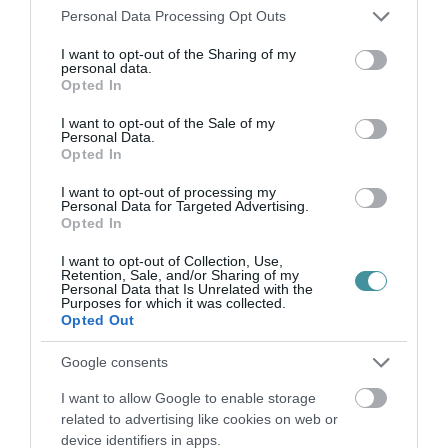
virológus
szerint
nagyon keveset tudunk róla,
Please note that this website/app uses one or more Google
Personal Data Processing Opt Outs
services and may gather and store information including but
és még Kínában is csak a 18-59 éves
not limited to your visit or usage behaviour. You may click to
I want to opt-out of the Sharing of my
korosztályt oltják vele.
personal data.
grant or deny consent to Google and its third-party tags to
Opted In
use your data for below specified purposes in below Google
consent section.
I want to opt-out of the Sale of my
Personal Data.
Opted In
Ne maradjon le a legfrissebb hírekről, kövessen
I want to opt-out of processing my
bennünket az EGRI ÜGYEK Google Hírek oldalán!
Personal Data for Targeted Advertising.
Opted In
I want to opt-out of Collection, Use,
VISSZA A FŐOLDALRA
Retention, Sale, and/or Sharing of my
Personal Data that Is Unrelated with the
Purposes for which it was collected.
Opted Out
Google consents
I want to allow Google to enable storage
related to advertising like cookies on web or
Legfrissebb híreink
device identifiers in apps.