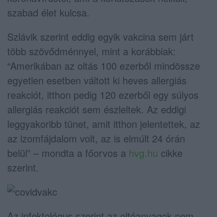
szabad élet kulcsa.
Szlávik szerint eddig egyik vakcina sem járt
több szövődménnyel, mint a korábbiak:
“Amerikában az oltás 100 ezerből mindössze
egyetlen esetben váltott ki heves allergiás
reakciót, itthon pedig 120 ezerből egy súlyos
allergiás reakciót sem észleltek. Az eddigi
leggyakoribb tünet, amit itthon jelentettek, az
az izomfájdalom volt, az is elmúlt 24 órán
belül” – mondta a főorvos a
hvg.hu
cikke
szerint.
Az infektológus szerint az oltóanyagok nem