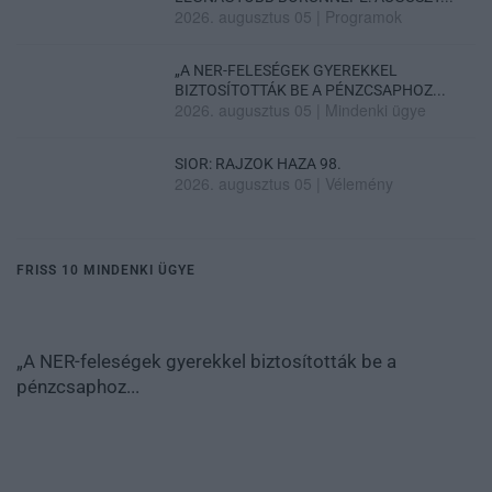
2026. augusztus 05
|
Programok
„A NER-FELESÉGEK GYEREKKEL
BIZTOSÍTOTTÁK BE A PÉNZCSAPHOZ...
2026. augusztus 05
|
Mindenki ügye
SIOR: RAJZOK HAZA 98.
2026. augusztus 05
|
Vélemény
FRISS 10 MINDENKI ÜGYE
„A NER-feleségek gyerekkel biztosították be a
pénzcsaphoz...