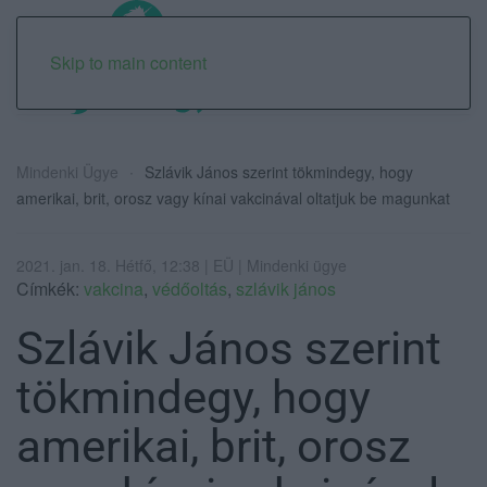
Skip to main content
Mindenki Ügye
Szlávik János szerint tökmindegy, hogy
amerikai, brit, orosz vagy kínai vakcinával oltatjuk be magunkat
2021. jan. 18. Hétfő, 12:38 | EÜ | Mindenki ügye
Címkék:
vakcina
,
védőoltás
,
szlávik jános
Szlávik János szerint
tökmindegy, hogy
amerikai, brit, orosz