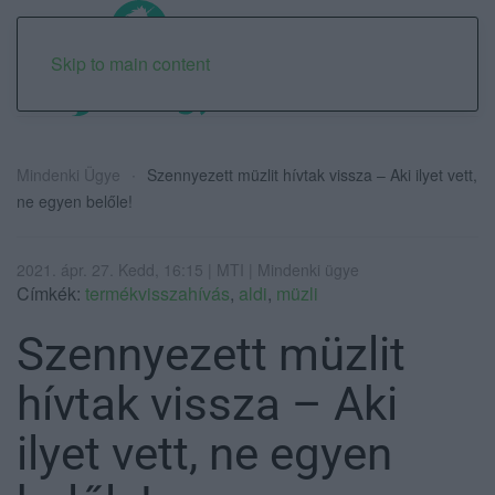
Skip to main content
Mindenki Ügye
Szennyezett müzlit hívtak vissza – Aki ilyet vett,
ne egyen belőle!
2021. ápr. 27. Kedd, 16:15 | MTI | Mindenki ügye
Címkék:
termékvisszahívás
,
aldi
,
müzli
Szennyezett müzlit
hívtak vissza – Aki
ilyet vett, ne egyen