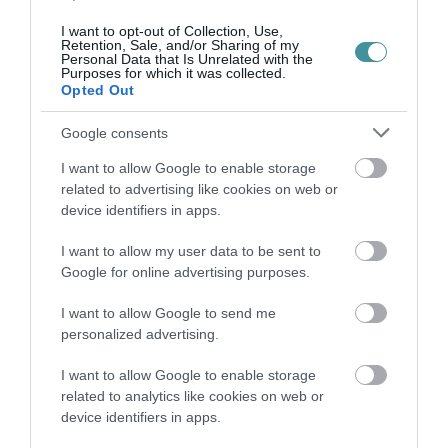
I want to opt-out of Collection, Use,
Retention, Sale, and/or Sharing of my
Personal Data that Is Unrelated with the
Purposes for which it was collected.
KATONAI HELIKOPTEREK SEGÍTIK AZ
Opted Out
OLTÁST A DÉDESTAPOLCSÁNYI...
2026. augusztus 05
|
Riasztó
Google consents
I want to allow Google to enable storage
related to advertising like cookies on web or
device identifiers in apps.
VISSZATÉR EGER BELVÁROSÁNAK
I want to allow my user data to be sent to
LEGNAGYOBB BORÜNNEPE: AUGUSZT...
2026. augusztus 05
|
Programok
Google for online advertising purposes.
I want to allow Google to send me
personalized advertising.
I want to allow Google to enable storage
„A NER-FELESÉGEK GYEREKKEL
related to analytics like cookies on web or
BIZTOSÍTOTTÁK BE A PÉNZCSAPHOZ...
device identifiers in apps.
2026. augusztus 05
|
Mindenki ügye