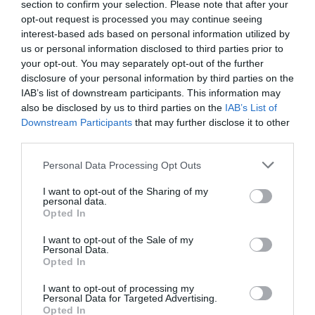
VISSZA A FŐOLDALRA
section to confirm your selection. Please note that after your
opt-out request is processed you may continue seeing
interest-based ads based on personal information utilized by
us or personal information disclosed to third parties prior to
your opt-out. You may separately opt-out of the further
disclosure of your personal information by third parties on the
IAB’s list of downstream participants. This information may
also be disclosed by us to third parties on the
IAB’s List of
Legfrissebb híreink
Downstream Participants
that may further disclose it to other
third parties.
Please note that this website/app uses one or more Google
Personal Data Processing Opt Outs
services and may gather and store information including but
MAGYAR PÉTER: KIÍRJÁK AZ ELSŐ
not limited to your visit or usage behaviour. You may click to
I want to opt-out of the Sharing of my
SZÉLERŐMŰVI PÁLYÁZATOKAT, M...
personal data.
grant or deny consent to Google and its third-party tags to
2026. augusztus 06
|
Mindenki ügye
Opted In
use your data for below specified purposes in below Google
consent section.
I want to opt-out of the Sale of my
Personal Data.
Opted In
ELOLTOTTÁK A TÜZET
DÉDESTAPOLCSÁNYNÁL, KILENCÓRÁS
I want to opt-out of processing my
KÜZDELE...
Personal Data for Targeted Advertising.
2026. augusztus 06
|
Környék ügye
Opted In