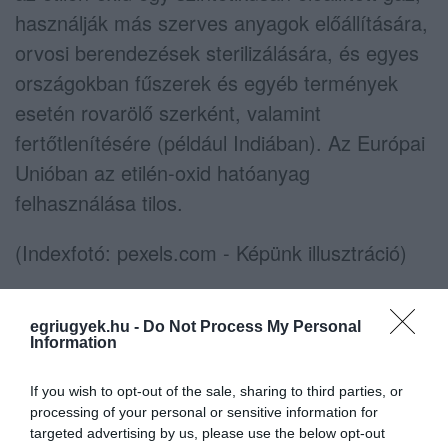
használják más szerves anyagok előállítására,
orvosi berendezések sterilizálására, és egyes
országokban fűszerek és egyéb termények
esetén rovarölő szerként, valamint
fertőtlenítésére (például Indiában). Az Európai
Unióban az etilén-oxid hatóanyag
felhasználása tilos.
(Indexfotó: pexels.com - Képünk illusztráció)
egriugyek.hu -
Do Not Process My Personal
Information
Ne maradjon le a legfrissebb hírekről, kövessen
bennünket az EGRI ÜGYEK Google Hírek oldalán!
If you wish to opt-out of the sale, sharing to third parties, or
processing of your personal or sensitive information for
targeted advertising by us, please use the below opt-out