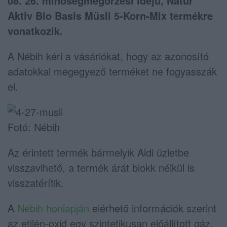
08. 26. minőségmegőrzési idejű, Natur
Aktiv Bio Basis Müsli 5-Korn-Mix termékre
vonatkozik.
A Nébih kéri a vásárlókat, hogy az azonosító
adatokkal megegyező terméket ne fogyasszák
el.
Fotó: Nébih
Az érintett termék bármelyik Aldi üzletbe
visszavihető, a termék árát blokk nélkül is
visszatérítik.
A
Nébih honlapján
elérhető információk szerint
az etilén-oxid egy szintetikusan előállított gáz,