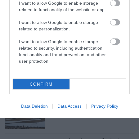
I want to allow Google to enable storage
related to functionality of the website or app.
SIOR: RAJZOK HAZA 98.
I want to allow Google to enable storage
2026. augusztus 05
|
Vélemény
related to personalization.
I want to allow Google to enable storage
related to security, including authentication
ÉJSZAKAI PERMETEZÉS KEZDŐDIK
functionality and fraud prevention, and other
EGERBEN A VADGESZTENYE- ÉS P...
user protection.
2026. augusztus 05
|
Eger ügye
CONFIRM
KAPITÁNY: STABIL MARADT AZ ORSZÁG
Data Deletion
Data Access
Privacy Policy
ELLÁTÁSA, A TAKARÉKOSSÁ...
2026. augusztus 05
|
Mindenki ügye