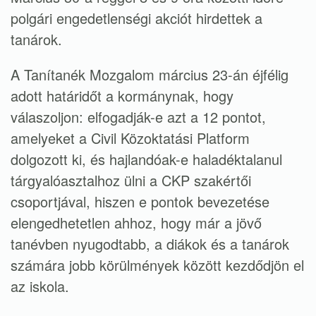
polgári engedetlenségi akciót hirdettek a
tanárok.
A Tanítanék Mozgalom március 23-án éjfélig
adott határidőt a kormánynak, hogy
válaszoljon: elfogadják-e azt a 12 pontot,
amelyeket a Civil Közoktatási Platform
dolgozott ki, és hajlandóak-e haladéktalanul
tárgyalóasztalhoz ülni a CKP szakértői
csoportjával, hiszen e pontok b
evezetése
elengedhetetlen ahhoz, hogy már a jövő
tanévben nyugodtabb, a diákok és a tanárok
számára jobb körülmények között kezdődjön el
az iskola.