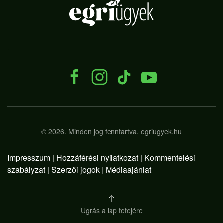
.
©
2026.
Minden jog fenntartva. egriugyek.hu
Impresszum
|
Hozzáférési nyilatkozat
|
Kommentelési
szabályzat
|
Szerzői jogok
|
Médiaajánlat
Ugrás a lap tetejére