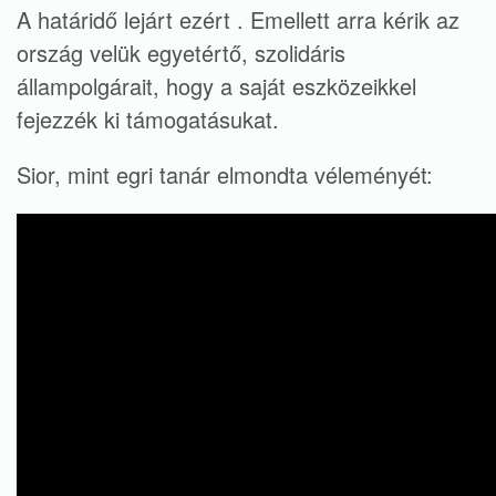
A határidő lejárt ezért . Emellett arra kérik az
ország velük egyetértő, szolidáris
állampolgárait, hogy a saját eszközeikkel
fejezzék ki támogatásukat.
Sior, mint egri tanár elmondta véleményét: