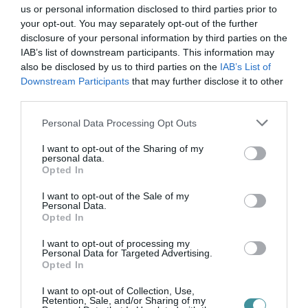
jelenlegi alkotmánybéli szabályozása kínál
us or personal information disclosed to third parties prior to
mozgásteret arra, hogy terrorcselekmények
your opt-out. You may separately opt-out of the further
esetén a honvédség segítse a rendőrség
disclosure of your personal information by third parties on the
IAB’s list of downstream participants. This information may
munkáját.
also be disclosed by us to third parties on the
IAB’s List of
Downstream Participants
that may further disclose it to other
third parties.
Mint mondta, azért ment el a megbeszélésre,
Please note that this website/app uses one or more Google
Personal Data Processing Opt Outs
mert felelős ellenzéki, akinek fontos a magyar
services and may gather and store information including but
not limited to your visit or usage behaviour. You may click to
I want to opt-out of the Sharing of my
emberek biztonsága, ezért minden erről szóló
personal data.
grant or deny consent to Google and its third-party tags to
Opted In
egyeztetésen részt vesz. Hozzátette: pártja
use your data for below specified purposes in below Google
consent section.
nyitott a további tárgyalásokra az alaptörvény
I want to opt-out of the Sale of my
Personal Data.
módosításáról.
Opted In
I want to opt-out of processing my
Personal Data for Targeted Advertising.
Opted In
I want to opt-out of Collection, Use,
Ne maradjon le a legfrissebb hírekről, kövessen
Retention, Sale, and/or Sharing of my