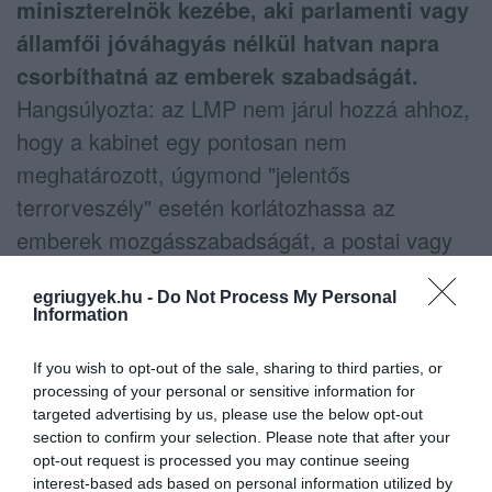
miniszterelnök kezébe, aki parlamenti vagy
államfői jóváhagyás nélkül hatvan napra
csorbíthatná az emberek szabadságát.
Hangsúlyozta: az LMP nem járul hozzá ahhoz,
hogy a kabinet egy pontosan nem
meghatározott, úgymond "jelentős
terrorveszély" esetén korlátozhassa az
emberek mozgásszabadságát, a postai vagy
az internetforgalmat, a gyülekezési jogot vagy
egriugyek.hu -
Do Not Process My Personal
a külföldiek beutazását.
Information
If you wish to opt-out of the sale, sharing to third parties, or
Az LMP társelnöke azt mondta, hogy ők is
processing of your personal or sensitive information for
targeted advertising by us, please use the below opt-out
észlelik az új veszélyhelyzetet, azonban
section to confirm your selection. Please note that after your
meggyőződésük szerint a szükségállapot
opt-out request is processed you may continue seeing
interest-based ads based on personal information utilized by