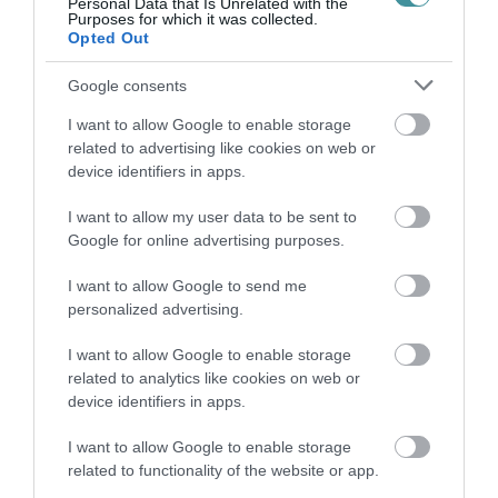
Personal Data that Is Unrelated with the
bennünket az EGRI ÜGYEK Google Hírek oldalán!
Purposes for which it was collected.
Opted Out
VISSZA A FŐOLDALRA
Google consents
I want to allow Google to enable storage
related to advertising like cookies on web or
device identifiers in apps.
I want to allow my user data to be sent to
Google for online advertising purposes.
Legfrissebb híreink
I want to allow Google to send me
35 PERCES TANÓRÁK ÉS KEVESEBB HÁZI
personalized advertising.
FELADAT JÖHET AZ ALSÓ ...
2026. augusztus 08
|
Mindenki ügye
I want to allow Google to enable storage
related to analytics like cookies on web or
BAKA ANDRÁST JELÖLI KÖZTÁRSASÁGI
device identifiers in apps.
ELNÖKNEK A TISZA
2026. augusztus 08
|
Mindenki ügye
I want to allow Google to enable storage
related to functionality of the website or app.
ÚJ MAGYAR KÜLÜGYI STRATÉGIA KÉSZÜL,