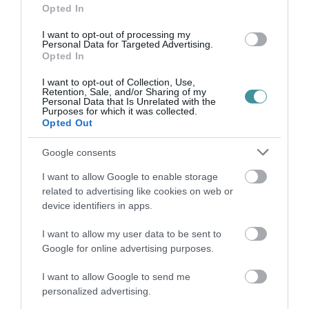
Opted In
I want to opt-out of processing my
Personal Data for Targeted Advertising.
Opted In
Ne maradjon le a legfrissebb hírekről, kövessen
I want to opt-out of Collection, Use,
bennünket az EGRI ÜGYEK Google Hírek oldalán!
Retention, Sale, and/or Sharing of my
Personal Data that Is Unrelated with the
Purposes for which it was collected.
Opted Out
VISSZA A FŐOLDALRA
Google consents
I want to allow Google to enable storage
related to advertising like cookies on web or
device identifiers in apps.
I want to allow my user data to be sent to
Google for online advertising purposes.
Legfrissebb híreink
I want to allow Google to send me
TANULJ NÉMETÜL OTTHONRÓL: A
personalized advertising.
DIGITÁLIS TANULÁS ELŐNYEI