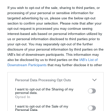
розбирають завали на місці події.
Попередньо жертв не виявлено.
If you wish to opt-out of the sale, sharing to third parties, or
processing of your personal or sensitive information for
Ситуація перебуває під особистим
targeted advertising by us, please use the below opt-out
контролем. Звертаюся до всіх
section to confirm your selection. Please note that after your
закарпатців та гостей регіону: під час
opt-out request is processed you may continue seeing
interest-based ads based on personal information utilized by
сигналу повітряної тривоги негайно
us or personal information disclosed to third parties prior to
йдіть в укриття. Не знімайте і не
your opt-out. You may separately opt-out of the further
disclosure of your personal information by third parties on the
публікуйте фото- та відеоматеріал про
IAB’s list of downstream participants. This information may
наслідки влучання ракет.
also be disclosed by us to third parties on the
IAB’s List of
Downstream Participants
that may further disclose it to other
Közzétette:
Віктор Микита - голова
third parties.
Закарпатської ОДА
– 2022. május 3.,
Please note that this website/app uses one or more Google
Personal Data Processing Opt Outs
kedd
services and may gather and store information including but
not limited to your visit or usage behaviour. You may click to
I want to opt-out of the Sharing of my
personal data.
Korábban már többször volt légiriadó
grant or deny consent to Google and its third-party tags to
Opted In
use your data for below specified purposes in below Google
Kárpátalján, de a háború kitörése óta ez az
consent section.
I want to opt-out of the Sale of my
első légitámadás a régióban.
Personal Data.