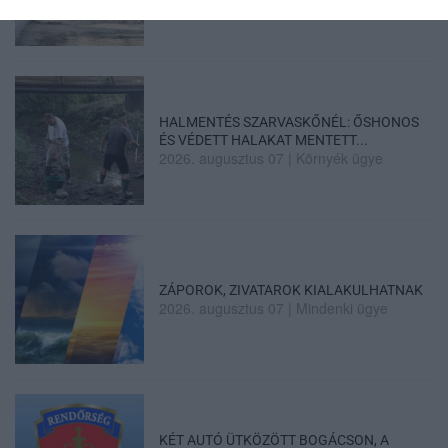
HALMENTÉS SZARVASKŐNÉL: ŐSHONOS
ÉS VÉDETT HALAKAT MENTETT...
2026. augusztus 07
|
Környék ügye
ZÁPOROK, ZIVATAROK KIALAKULHATNAK
2026. augusztus 07
|
Mindenki ügye
KÉT AUTÓ ÜTKÖZÖTT BOGÁCSON, A