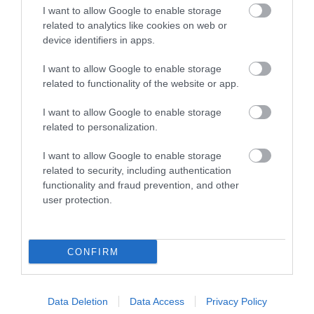
2026. augusztus 07
|
Promóció
I want to allow Google to enable storage
related to analytics like cookies on web or
device identifiers in apps.
ÚJRAINDULNAK A KORÁBBAN
I want to allow Google to enable storage
LEÁLLÍTOTT SZOLGÁLTATÁSOK AZ EGRI...
related to functionality of the website or app.
2026. augusztus 07
|
Eger ügye
I want to allow Google to enable storage
related to personalization.
I want to allow Google to enable storage
related to security, including authentication
TÍZ ÉVE NEM VOLT ILYEN ALACSONY AZ
functionality and fraud prevention, and other
INFLÁCIÓ MAGYARORSZÁGON
user protection.
2026. augusztus 07
|
Mindenki ügye
CONFIRM
MINDHÁROM ÜTEMBEN DOLGOZNAK A 25-
ÖS FŐÚTON EGERBEN
Data Deletion
Data Access
Privacy Policy
2026. augusztus 07
|
Eger ügye