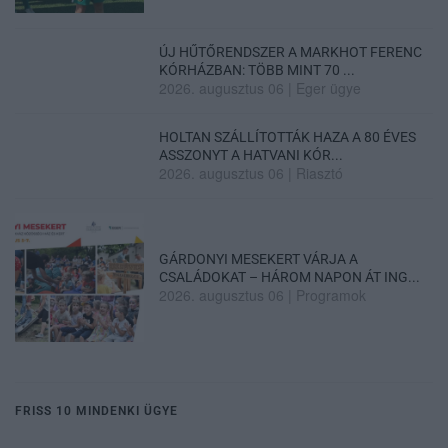
ÚJ HŰTŐRENDSZER A MARKHOT FERENC
KÓRHÁZBAN: TÖBB MINT 70 ...
2026. augusztus 06
|
Eger ügye
HOLTAN SZÁLLÍTOTTÁK HAZA A 80 ÉVES
ASSZONYT A HATVANI KÓR...
2026. augusztus 06
|
Riasztó
GÁRDONYI MESEKERT VÁRJA A
CSALÁDOKAT – HÁROM NAPON ÁT ING...
2026. augusztus 06
|
Programok
FRISS 10 MINDENKI ÜGYE