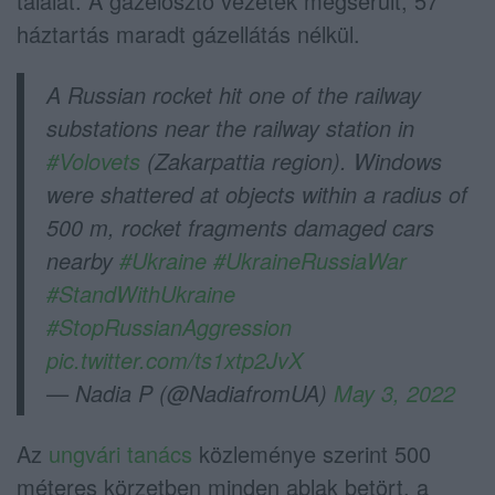
találat. A gázelosztó vezeték megsérült, 57
háztartás maradt gázellátás nélkül.
A Russian rocket hit one of the railway
substations near the railway station in
#Volovets
(Zakarpattia region). Windows
were shattered at objects within a radius of
500 m, rocket fragments damaged cars
nearby
#Ukraine
#UkraineRussiaWar
#StandWithUkraine
#StopRussianAggression
pic.twitter.com/ts1xtp2JvX
— Nadia P (@NadiafromUA)
May 3, 2022
Az
ungvári tanács
közleménye szerint 500
méteres körzetben minden ablak betört, a