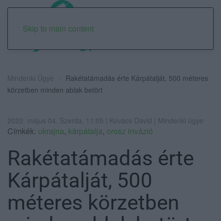
Skip to main content
Mindenki Ügye
Rakétatámadás érte Kárpátalját, 500 méteres
körzetben minden ablak betört
2022. május 04. Szerda, 11:05 | Kovács Dávid | Mindenki ügye
Címkék:
ukrajna
,
kárpátalja
,
orosz invázió
Rakétatámadás érte
Kárpátalját, 500
méteres körzetben