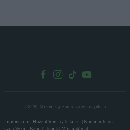
.
©
2026.
Minden jog fenntartva. egriugyek.hu
Impresszum
|
Hozzáférési nyilatkozat
|
Kommentelési
szabályzat
|
Szerzői jogok
|
Médiaajánlat