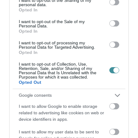
not limited to your visit or usage behaviour. You may click to
I want to opt-out of the Sharing of my
personal data.
grant or deny consent to Google and its third-party tags to
Opted In
use your data for below specified purposes in below Google
consent section.
I want to opt-out of the Sale of my
Personal Data.
Opted In
Legfrissebb híreink
I want to opt-out of processing my
Personal Data for Targeted Advertising.
Opted In
I want to opt-out of Collection, Use,
Retention, Sale, and/or Sharing of my
35 PERCES TANÓRÁK ÉS KEVESEBB HÁZI
Personal Data that Is Unrelated with the
FELADAT JÖHET AZ ALSÓ ...
Purposes for which it was collected.
2026. augusztus 08
|
Mindenki ügye
Opted Out
Google consents
BAKA ANDRÁST JELÖLI KÖZTÁRSASÁGI
I want to allow Google to enable storage
ELNÖKNEK A TISZA
related to advertising like cookies on web or
2026. augusztus 08
|
Mindenki ügye
device identifiers in apps.
I want to allow my user data to be sent to