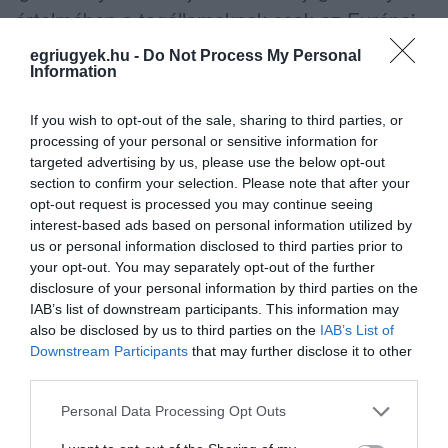
értelmében a tagállamoknak csak az Európai
Gyógyszerügynökség által engedélyezett
egriugyek.hu -
Do Not Process My Personal
Information
vakcinákkal oltottakat kell beengedniük
kötelezően. A magyar kormánynak szért kell
If you wish to opt-out of the sale, sharing to third parties, or
EU-s országokkal is a fentihez hasonló
processing of your personal or sensitive information for
targeted advertising by us, please use the below opt-out
kétoldalú megállapodásokat kötnie, mert
section to confirm your selection. Please note that after your
nálunk más oltóanyagokat is használnak (a
opt-out request is processed you may continue seeing
kínai Sinopharmot és az orosz Szputnyik V-t).
interest-based ads based on personal information utilized by
us or personal information disclosed to third parties prior to
your opt-out. You may separately opt-out of the further
disclosure of your personal information by third parties on the
IAB’s list of downstream participants. This information may
also be disclosed by us to third parties on the
IAB’s List of
Ne maradjon le a legfrissebb hírekről, kövessen
Downstream Participants
that may further disclose it to other
bennünket az EGRI ÜGYEK Google Hírek oldalán!
third parties.
Please note that this website/app uses one or more Google
Personal Data Processing Opt Outs
services and may gather and store information including but
VISSZA A FŐOLDALRA