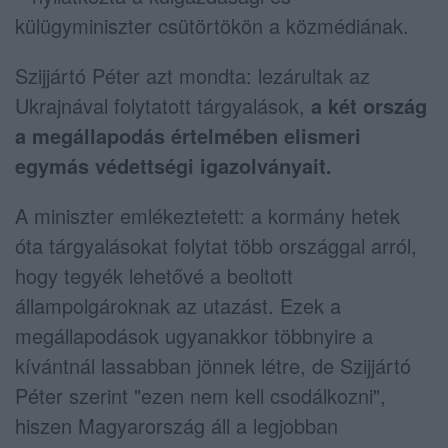
külügyminiszter csütörtökön a közmédiának.
Szijjártó Péter azt mondta: lezárultak az
Ukrajnával folytatott tárgyalások,
a két ország
a megállapodás értelmében elismeri
egymás védettségi igazolványait.
A miniszter emlékeztetett: a kormány hetek
óta tárgyalásokat folytat több országgal arról,
hogy tegyék lehetővé a beoltott
állampolgároknak az utazást. Ezek a
megállapodások ugyanakkor többnyire a
kívántnál lassabban jönnek létre, de Szijjártó
Péter szerint "ezen nem kell csodálkozni",
hiszen Magyarország áll a legjobban