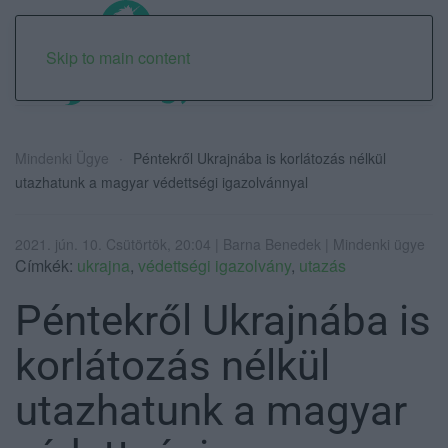
Skip to main content
Mindenki Ügye
Péntekről Ukrajnába is korlátozás nélkül
utazhatunk a magyar védettségi igazolvánnyal
2021. jún. 10. Csütörtök, 20:04 | Barna Benedek | Mindenki ügye
Címkék:
ukrajna
,
védettségi igazolvány
,
utazás
Péntekről Ukrajnába is
korlátozás nélkül
utazhatunk a magyar