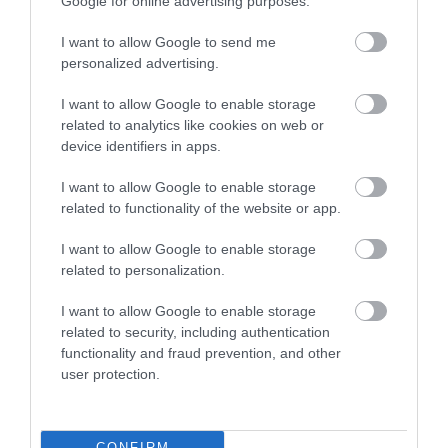
Google for online advertising purposes.
ÚJ MAGYAR KÜLÜGYI STRATÉGIA KÉSZÜL,
TELJES SZAKÍTÁS JÖN A...
I want to allow Google to send me
2026. augusztus 08
|
Mindenki ügye
personalized advertising.
I want to allow Google to enable storage
related to analytics like cookies on web or
TATA ELBŰVÖLŐ LÁTVÁNYOSSÁGAI,
device identifiers in apps.
AMIKÉRT ÉRDEMES MEGNÉZNI
2026. augusztus 08
|
Promóció
I want to allow Google to enable storage
related to functionality of the website or app.
I want to allow Google to enable storage
TÖBB MINT EGY HÓNAP IS LEHET, MIRE
related to personalization.
TELJESEN ÚJRAINDUL A P...
2026. augusztus 07
|
Mindenki ügye
I want to allow Google to enable storage
related to security, including authentication
functionality and fraud prevention, and other
user protection.
TANULJ NÉMETÜL OTTHONRÓL: A
DIGITÁLIS TANULÁS ELŐNYEI
2026. augusztus 07
|
Promóció
CONFIRM