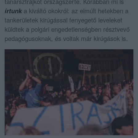
tanársztrájkot országszerte. Korábban mi is
a kiváltó okokról: az elmúlt hetekben a
írtunk
tankerületek kirúgással fenyegető leveleket
küldtek a polgári engedetlenségben résztvevő
pedagógusoknak, és voltak már kirúgások is.