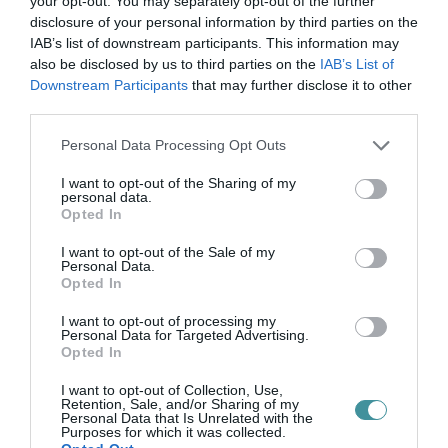
your opt-out. You may separately opt-out of the further
disclosure of your personal information by third parties on the
IAB’s list of downstream participants. This information may
also be disclosed by us to third parties on the
IAB’s List of
Downstream Participants
that may further disclose it to other
third parties.
Please note that this website/app uses one or more Google
Legfrissebb híreink
Personal Data Processing Opt Outs
services and may gather and store information including but
not limited to your visit or usage behaviour. You may click to
I want to opt-out of the Sharing of my
personal data.
grant or deny consent to Google and its third-party tags to
Opted In
use your data for below specified purposes in below Google
ÚJ HŰTŐRENDSZER A MARKHOT FERENC
consent section.
KÓRHÁZBAN: TÖBB MINT 70 ...
I want to opt-out of the Sale of my
Personal Data.
2026. augusztus 06
|
Eger ügye
Opted In
I want to opt-out of processing my
Personal Data for Targeted Advertising.
Opted In
I want to opt-out of Collection, Use,
HOLTAN SZÁLLÍTOTTÁK HAZA A 80 ÉVES
Retention, Sale, and/or Sharing of my
ASSZONYT A HATVANI KÓR...
Personal Data that Is Unrelated with the
2026. augusztus 06
|
Riasztó
Purposes for which it was collected.