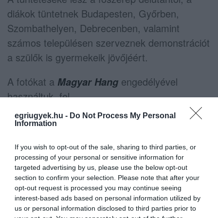
diákok tüntetnek Budapesten, Győrben,
Szombathelyen, Debrecenben, valamint
számos településen szerveznek demonstrációt
a szülők is gyermekeik jövőjéért.
A fotókat a
engedélyével
Magyar Hang
használtuk. fel.
egriugyek.hu -
Do Not Process My Personal
Information
If you wish to opt-out of the sale, sharing to third parties, or
processing of your personal or sensitive information for
Ne maradjon le a legfrissebb hírekről, kövessen
targeted advertising by us, please use the below opt-out
bennünket az EGRI ÜGYEK Google Hírek oldalán!
section to confirm your selection. Please note that after your
opt-out request is processed you may continue seeing
interest-based ads based on personal information utilized by
VISSZA A FŐOLDALRA
us or personal information disclosed to third parties prior to