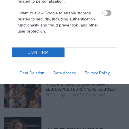
KÜZDELE...
related to personalization.
2026. augusztus 06
|
Környék ügye
I want to allow Google to enable storage
related to security, including authentication
functionality and fraud prevention, and other
user protection.
KATONAI HELIKOPTEREK SEGÍTIK AZ
OLTÁST A DÉDESTAPOLCSÁNYI...
2026. augusztus 05
|
Riasztó
CONFIRM
Data Deletion
Data Access
Privacy Policy
VISSZATÉR EGER BELVÁROSÁNAK
LEGNAGYOBB BORÜNNEPE: AUGUSZT...
2026. augusztus 05
|
Programok