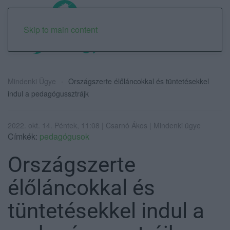
Skip to main content
Mindenki Ügye
Országszerte élőláncokkal és tüntetésekkel
indul a pedagógussztrájk
2022. okt. 14. Péntek, 11:08 | Csarnó Ákos | Mindenki ügye
Címkék:
pedagógusok
Országszerte
élőláncokkal és
tüntetésekkel indul a