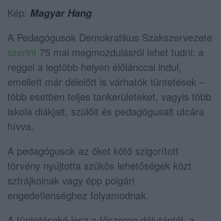
Kép:
Magyar Hang
A Pedagógusok Demokratikus Szakszervezete
szerint
75 mai megmozdulásról lehet tudni: a
reggel a legtöbb helyen élőlánccal indul,
emellett már délelőtt is várhatók tüntetések –
több esetben teljes tankerületeket, vagyis több
iskola diákjait, szülőit és pedagógusait utcára
hívva.
A pedagógusok az őket kötő szigorított
törvény nyújtotta szűkös lehetőségek közt
sztrájkolnak vagy épp polgári
engedetlenséghez folyamodnak.
A tüntetéseké lesz a főszerep délutántól, a