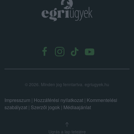
.
©
2026.
Minden jog fenntartva. egriugyek.hu
Impresszum
|
Hozzáférési nyilatkozat
|
Kommentelési
szabályzat
|
Szerzői jogok
|
Médiaajánlat
Ugrás a lap tetejére