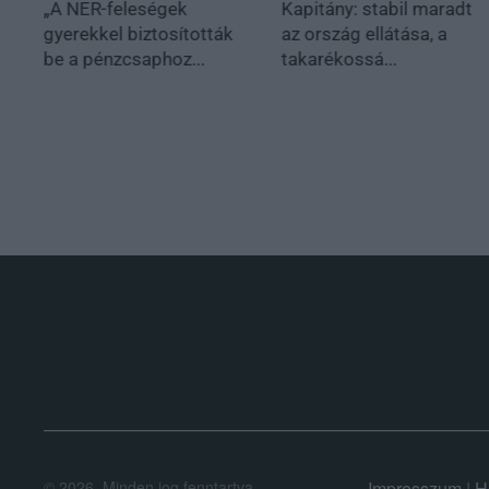
„A NER-feleségek
Kapitány: stabil maradt
gyerekkel biztosították
az ország ellátása, a
be a pénzcsaphoz...
takarékossá...
.
©
2026.
Minden jog fenntartva.
Impresszum
|
H