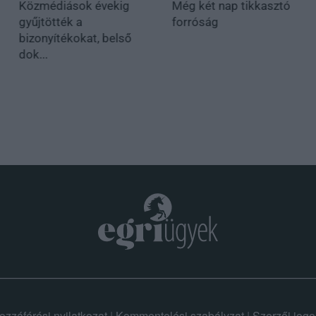
Közmédiások évekig
Még két nap tikkasztó
gyűjtötték a
forróság
bizonyítékokat, belső
dok...
ozzáférési nyilatkozat
|
Kommentelési szabályzat
|
Szerzői jogo