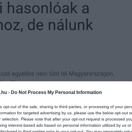
i hasonlóak a
hoz, de nálunk
rokozó egyelőre nem tűnt fel Magyarországon.
esztik.
.hu -
Do Not Process My Personal Information
dőgyulladást okozó koronavírus halálos
zéses esetet jegyeznek - jelentették be az
to opt-out of the sale, sharing to third parties, or processing of your per
gedettek közül a legújabb mérleg szerint
formation for targeted advertising by us, please use the below opt-out s
r selection. Please note that after your opt-out request is processed y
 fertőzésgyanús esetet is regisztráltak a
eing interest-based ads based on personal information utilized by us or
disclosed to third parties prior to your opt-out. You may separately opt-