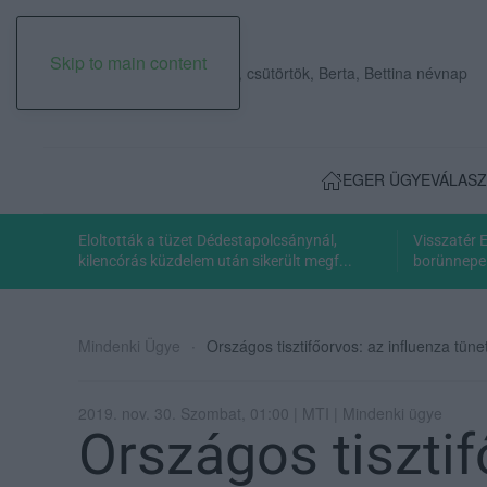
Skip to main content
2026. augusztus 06., csütörtök, Berta, Bettina névnap
EGER ÜGYE
VÁLASZ
Eloltották a tüzet Dédestapolcsánynál,
Visszatér 
kilencórás küzdelem után sikerült megf...
borünnepe:
Mindenki Ügye
Országos tisztifőorvos: az influenza tün
2019. nov. 30. Szombat, 01:00 | MTI | Mindenki ügye
Országos tisztif