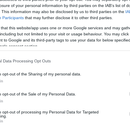
losure of your personal information by third parties on the IAB’s list of
. This information may also be disclosed by us to third parties on the
IA
fertőzésről szóltak a hírek a távol-keleti
Participants
that may further disclose it to other third parties.
navírussal fertőzött betegeket azonosítottak
 that this website/app uses one or more Google services and may gath
anciaországban, Szingapúrban és más
including but not limited to your visit or usage behaviour. You may click 
 to Google and its third-party tags to use your data for below specifi
ogle consent section.
 országos tisztifőorvos közlése szerint
l Data Processing Opt Outs
os betegről. Müller Cecília egyúttal
rványnak.
o opt-out of the Sharing of my personal data.
In
rnap arra hívta fel a figyelmet, hogy a
lóak az influenzához, és azért is nehéz az
o opt-out of the Sale of my Personal Data.
In
most influenzajárvány van
. A koronavírus
hetséges, és ennek feltételei már
to opt-out of processing my Personal Data for Targeted
ing.
er Cecília.
In