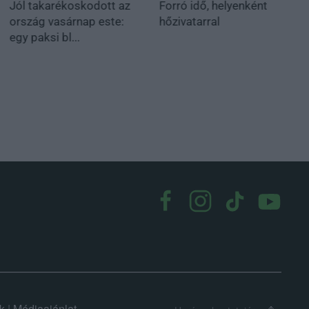
Jól takarékoskodott az
Forró idő, helyenként
ország vasárnap este:
hőzivatarral
egy paksi bl...
k
|
Médiaajánlat