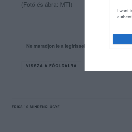
(Fotó és ábra: MTI)
I want t
authenti
Ne maradjon le a legfrissebb hírekről, kövess
VISSZA A FŐOLDALRA
FRISS 10 MINDENKI ÜGYE