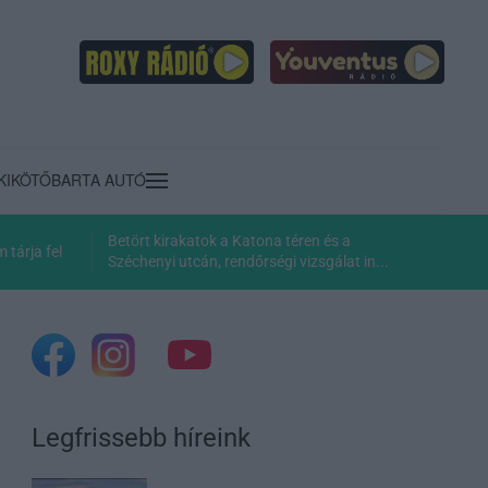
KIKÖTŐ
BARTA AUTÓ
Betört kirakatok a Katona téren és a
tárja fel
Széchenyi utcán, rendőrségi vizsgálat in...
Legfrissebb híreink