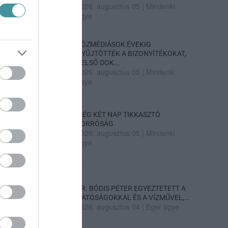
2026. augusztus 05
|
Mindenki
ügye
KÖZMÉDIÁSOK ÉVEKIG
GYŰJTÖTTÉK A BIZONYÍTÉKOKAT,
BELSŐ DOK...
2026. augusztus 05
|
Mindenki
ügye
MÉG KÉT NAP TIKKASZTÓ
FORRÓSÁG
2026. augusztus 05
|
Mindenki
ügye
DR. BÓDIS PÉTER EGYEZTETETT A
HATÓSÁGOKKAL ÉS A VÍZMŰVEL,...
2026. augusztus 04
|
Eger ügye