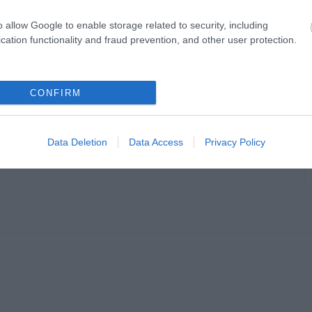
o allow Google to enable storage related to security, including
cation functionality and fraud prevention, and other user protection.
CONFIRM
en bennünket az EGRI ÜGYEK Google Hírek oldalán!
Data Deletion
Data Access
Privacy Policy