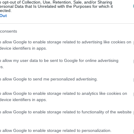
o opt-out of Collection, Use, Retention, Sale, and/or Sharing
ersonal Data that Is Unrelated with the Purposes for which it
lected.
Out
lnak koronavírusos megbetegedések, de ez
consents
sgálják a nemrég létrejött változatot,
o allow Google to enable storage related to advertising like cookies on
t. Továbbá működik a megerősített
evice identifiers in apps.
o allow my user data to be sent to Google for online advertising
s.
to allow Google to send me personalized advertising.
yelni kell az alapvető higiéniai szabályokra,
tüsszentési etikett" betartása.
o allow Google to enable storage related to analytics like cookies on
evice identifiers in apps.
o allow Google to enable storage related to functionality of the website
ta: a vírus csak élő sejtekben szaporodik,
jesen veszélytelenek.
o allow Google to enable storage related to personalization.