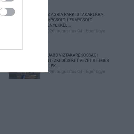
AZ AGRIA PARK IS TAKARÉKRA
KAPCSOLT: LEKAPCSOLT
FÉNYEKKEL...
2026. augusztus 04
|
Eger ügye
ÚJABB VÍZTAKARÉKOSSÁGI
INTÉZKEDÉSEKET VEZET BE EGER
– LEK...
2026. augusztus 04
|
Eger ügye