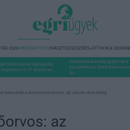
TÁS 2026
MINDENKI ÜGYE
RIASZTÓ
EGÉSZSÉG+
OTTHON & DESIGN
Közmédiások évekig gyűjtötték a
Eger belvárosának legnagyobb
bizonyítékokat, belső dokumentum 
 augusztus 12-17. között ren...
az...
etei hasonlóak a koronavírus-kórhoz, de nálunk nincs beteg
őorvos: az