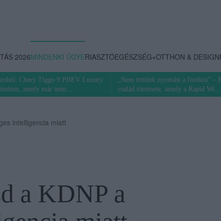
TÁS 2026
MINDENKI ÜGYE
RIASZTÓ
EGÉSZSÉG+
OTTHON & DESIGN
rázsból: Chery Tiggo 9 PHEV Luxury
„Nem tettünk nyomást a fiunkra” – 
rémium, amely már nem...
család története, amely a Rapid Wi...
s intelligencia miatt
zd a KDNP a