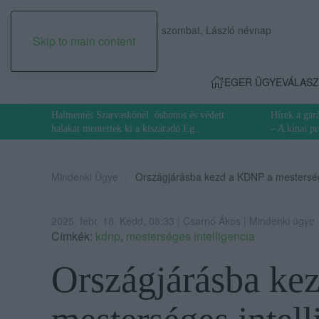
2026. augusztus 08., szombat, László névnap
Skip to main content
EGER ÜGYE
VÁLASZ
Halmentés Szarvaskőnél: őshonos és védett
Hírek a ga
halakat mentettek ki a kiszáradó Eg...
– A kínai p
Mindenki Ügye
Országjárásba kezd a KDNP a mestersége
2025. febr. 18. Kedd, 08:33 | Csarnó Ákos | Mindenki ügye
Címkék:
kdnp
,
mesterséges intelligencia
Országjárásba ke