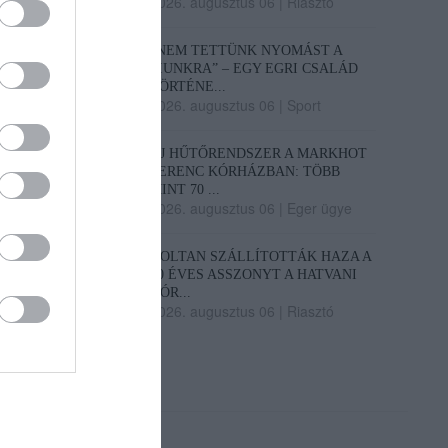
2026. augusztus 06
|
Riasztó
„NEM TETTÜNK NYOMÁST A
FIUNKRA” – EGY EGRI CSALÁD
TÖRTÉNE...
2026. augusztus 06
|
Sport
ÚJ HŰTŐRENDSZER A MARKHOT
FERENC KÓRHÁZBAN: TÖBB
MINT 70 ...
2026. augusztus 06
|
Eger ügye
HOLTAN SZÁLLÍTOTTÁK HAZA A
80 ÉVES ASSZONYT A HATVANI
KÓR...
2026. augusztus 06
|
Riasztó