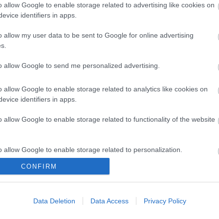
o allow Google to enable storage related to advertising like cookies on
evice identifiers in apps.
o allow my user data to be sent to Google for online advertising
s.
to allow Google to send me personalized advertising.
o allow Google to enable storage related to analytics like cookies on
evice identifiers in apps.
o allow Google to enable storage related to functionality of the website
en bennünket az EGRI ÜGYEK Google Hírek oldalán!
o allow Google to enable storage related to personalization.
CONFIRM
o allow Google to enable storage related to security, including
cation functionality and fraud prevention, and other user protection.
Data Deletion
Data Access
Privacy Policy