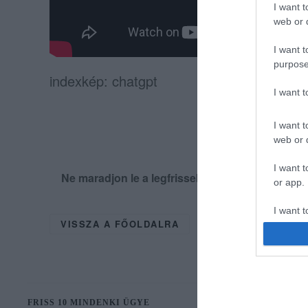
I want t
web or d
I want t
purpose
indexkép: chatgpt
I want 
I want t
web or d
I want t
Ne maradjon le a legfrissebb hírekről, kövess
or app.
I want t
VISSZA A FŐOLDALRA
I want t
authenti
FRISS 10 MINDENKI ÜGYE