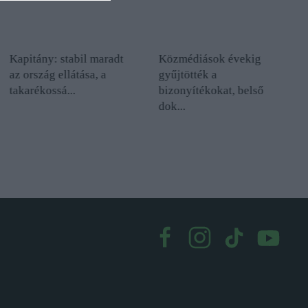
Kapitány: stabil maradt
Közmédiások évekig
az ország ellátása, a
gyűjtötték a
takarékossá...
bizonyítékokat, belső
dok...