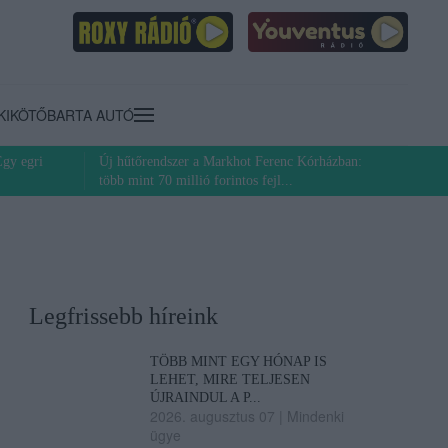
KIKÖTŐ
BARTA AUTÓ
Egy egri
Új hűtőrendszer a Markhot Ferenc Kórházban:
több mint 70 millió forintos fejl...
Legfrissebb híreink
TÖBB MINT EGY HÓNAP IS
LEHET, MIRE TELJESEN
ÚJRAINDUL A P...
2026. augusztus 07
|
Mindenki
ügye