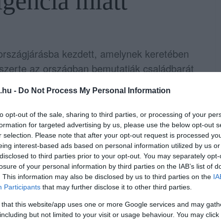
igencia miatt
rszágjárásba kezdett, amelynek keretében
i szerte az országban bemutatják családbarát
ombathely volt, ahol Simicskó István, a
.hu -
Do Not Process My Personal Information
t fő célja a családok védelme és
zzák a hagyományos értékek megőrzésének
to opt-out of the sale, sharing to third parties, or processing of your per
n a hagyományos pénztárak fenntartását és
formation for targeted advertising by us, please use the below opt-out s
r selection. Please note that after your opt-out request is processed y
ítását.
eing interest-based ads based on personal information utilized by us or
disclosed to third parties prior to your opt-out. You may separately opt-
eni a technológia, különösen a
losure of your personal information by third parties on the IAB’s list of
. This information may also be disclosed by us to third parties on the
IA
edésével járó kockázatoktól. A párt ügyvezető
Participants
that may further disclose it to other third parties.
bár a mesterséges intelligencia hatalmas
 that this website/app uses one or more Google services and may gath
 az ország számára, egyúttal komoly
including but not limited to your visit or usage behaviour. You may click 