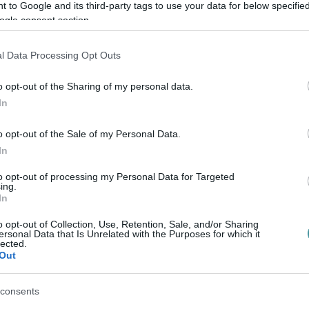
rtják az adatok és a családok védelmét az MI
 to Google and its third-party tags to use your data for below specifi
ogle consent section.
tékekre építve szeretnék megerősíteni a
l Data Processing Opt Outs
 minden vármegyét meg szeretnének
o opt-out of the Sharing of my personal data.
tsenek a helyi közösségekkel és tovább
In
o opt-out of the Sale of my Personal Data.
In
to opt-out of processing my Personal Data for Targeted
ing.
In
o opt-out of Collection, Use, Retention, Sale, and/or Sharing
ersonal Data that Is Unrelated with the Purposes for which it
lected.
Out
consents