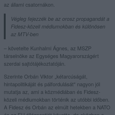
az állami csatornákon.
Végleg fejezzék be az orosz propagandát a
Fidesz-közeli médiumokban és különösen
az MTV-ben
– követelte Kunhalmi Ágnes, az MSZP
társelnöke az Egységes Magyarországért
szerdai sajtótájékoztatóján.
Szerinte Orbán Viktor „kétarcúságát,
hintapolitikáját és pálfordulását" nagyon jól
mutatja az, ami a közmédiában és Fidesz-
közeli médiumokban történik az utóbbi időben.
A Fidesz és Orbán az elmúlt hetekben a NATO
és az EU álláspontját követte, de eközben a