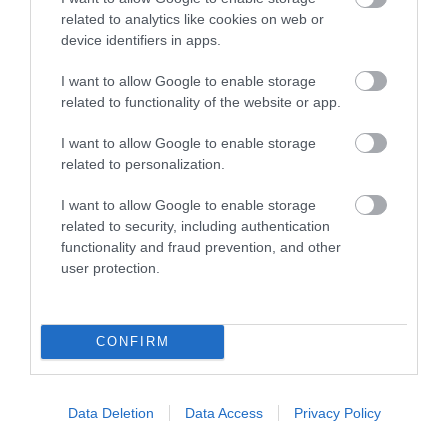
propagandájának agytrösztjét", hogy állítsa le
related to analytics like cookies on web or
ezeket az oldalakat, vagy ha már erre
device identifiers in apps.
képtelen, legalább az orosz propagandát ne
I want to allow Google to enable storage
vegyék át, ne terjesszenek álhíreket,
related to functionality of the website or app.
újrahasznosított, a kontextusukból kivágott és
I want to allow Google to enable storage
hamis videókat, képeket.
related to personalization.
I want to allow Google to enable storage
Szabó Rebeka, a Párbeszéd zuglói
related to security, including authentication
alpolgármestere szerint az orosz propaganda
functionality and fraud prevention, and other
user protection.
szajkózásával az MTVA vezetői átléptek egy
olyan határt, hogy menniük kell. Terveikről
szólva elmondta, hogy kisebb, olcsóbb, valódi
CONFIRM
közszolgálati médiát akarnak létrehozni.
Data Deletion
Data Access
Privacy Policy
Nagyon fontos, hogy legyen egy független,