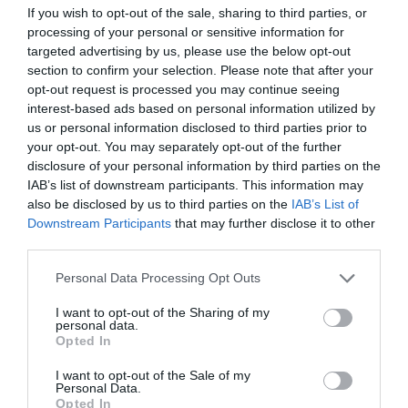
If you wish to opt-out of the sale, sharing to third parties, or
processing of your personal or sensitive information for
targeted advertising by us, please use the below opt-out
section to confirm your selection. Please note that after your
opt-out request is processed you may continue seeing
interest-based ads based on personal information utilized by
us or personal information disclosed to third parties prior to
your opt-out. You may separately opt-out of the further
disclosure of your personal information by third parties on the
IAB’s list of downstream participants. This information may
also be disclosed by us to third parties on the
IAB’s List of
Downstream Participants
that may further disclose it to other
third parties.
Please note that this website/app uses one or more Google
Personal Data Processing Opt Outs
services and may gather and store information including but
not limited to your visit or usage behaviour. You may click to
I want to opt-out of the Sharing of my
personal data.
grant or deny consent to Google and its third-party tags to
Opted In
use your data for below specified purposes in below Google
Tompos Márton, a Momentum szóvivője,
consent section.
I want to opt-out of the Sale of my
Personal Data.
felidézve az m1 hírcsatorna által az elmúlt
Opted In