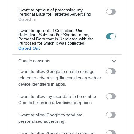
időszakban követett gyakorlatot, úgy
I want to opt-out of processing my
Personal Data for Targeted Advertising.
fogalmazott: „az UFO-hívő Spöttlétől kezdve a
Opted In
szélhámos Nógrádin át egészen a rákosista
I want to opt-out of Collection, Use,
korszak propagandáját egy az egyben felidéző
Retention, Sale, and/or Sharing of my
Personal Data that Is Unrelated with the
Bende Balázsig mindenki szépen felmondta az
Purposes for which it was collected.
Opted Out
orosz propagandát". A momentumos politikus
szerint
Google consents
I want to allow Google to enable storage
a Fidesz propagandagépezete, amely
related to advertising like cookies on web or
device identifiers in apps.
trollfarmokból, álhíreket terjesztő oldalakból,
illetve megmondó emberekből áll, az egyik
I want to allow my user data to be sent to
legerősebb, leghatalmasabb gépezet
Google for online advertising purposes.
Magyarországon.
I want to allow Google to send me
personalized advertising.
Felszólította Rogán Antalt, illetve „a Fidesz
I want to allow Google to enable storage