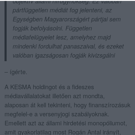
objektív állami hírügynökség. Ez valóban
pártfüggetlen médiát fog jelenteni, az
Egységben Magyarországért pártjai sem
fogják befolyásolni. Független
médiafelügyelet lesz, amelyhez majd
mindenki fordulhat panaszaival, és ezeket
valóban igazságosan fogják kivizsgálni
– ígérte.
A KESMA holdingot és a fideszes
médiavállalatokat illetően azt mondta,
alaposan át kell tekinteni, hogy finanszírozásuk
megfelel-e a versenyjogi szabályoknak.
Emellett azt az állami hirdetési monopóliumot,
amit gyakorlatilag most Rogán Antal irányít,