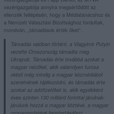
vezérigazgatója annyira megsértődött az
ellenzék fellépésén, hogy a Médiatanácshoz és
a Nemzeti Választási Bizottsághoz fordultak,
mondván, „támadások érték őket”.
Támadás valóban történt, a Vlagyimir Putyin
vezette Oroszország támadta meg
Ukrajnát. Támadás érte továbbá azokat a
magyar nézőket, akik valamilyen furcsa
okból még mindig a magyar közmédiából
szeretnének tájékozódni, és támadás érte
azokat az adófizetőket is, akik egyébként
éves szinten 130 milliárd forinttal járulnak-
járulunk hozzá a magyar köztévé, a magyar
propagandatévé fenntartásához