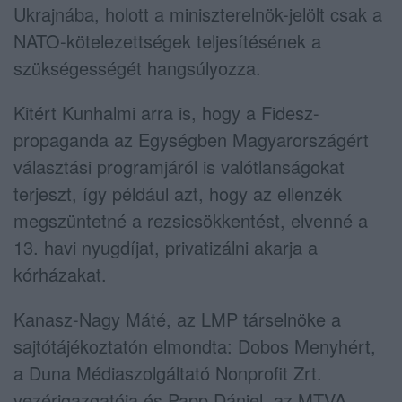
Ukrajnába, holott a miniszterelnök-jelölt csak a
NATO-kötelezettségek teljesítésének a
szükségességét hangsúlyozza.
Kitért Kunhalmi arra is, hogy a Fidesz-
propaganda az Egységben Magyarországért
választási programjáról is valótlanságokat
terjeszt, így például azt, hogy az ellenzék
megszüntetné a rezsicsökkentést, elvenné a
13. havi nyugdíjat, privatizálni akarja a
kórházakat.
Kanasz-Nagy Máté, az LMP társelnöke a
sajtótájékoztatón elmondta: Dobos Menyhért,
a Duna Médiaszolgáltató Nonprofit Zrt.
vezérigazgatója és Papp Dániel, az MTVA