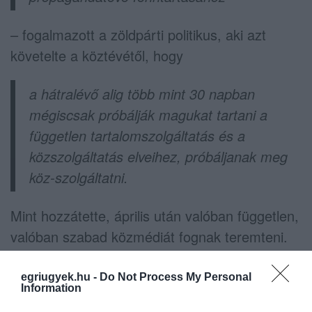
– fogalmazott a zöldpárti politikus, aki azt
követelte a köztévétől, hogy
a hátralévő alig több mint 30 napban
mégiscsak próbálják magukat tartani a
független tartalomszolgáltatás és a
közszolgáltatás elveihez, próbáljanak meg
köz-szolgáltatni.
Mint hozzátette, április után valóban független,
valóban szabad közmédiát fognak teremteni.
egriugyek.hu -
Do Not Process My Personal
Information