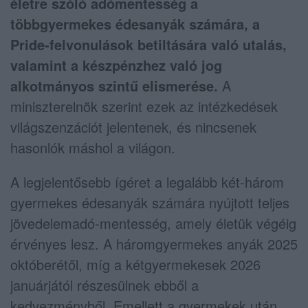
életre szóló adómentesség a
többgyermekes édesanyák számára, a
Pride-felvonulások betiltására való utalás,
valamint a készpénzhez való jog
alkotmányos szintű elismerése.
A
miniszterelnök szerint ezek az intézkedések
világszenzációt jelentenek, és nincsenek
hasonlók máshol a világon.
A legjelentősebb ígéret a legalább két-három
gyermekes édesanyák számára nyújtott teljes
jövedelemadó-mentesség, amely életük végéig
érvényes lesz. A háromgyermekes anyák 2025
októberétől, míg a kétgyermekesek 2026
januárjától részesülnek ebből a
kedvezményből. Emellett a gyermekek után