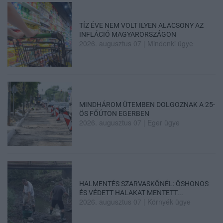
TÍZ ÉVE NEM VOLT ILYEN ALACSONY AZ
INFLÁCIÓ MAGYARORSZÁGON
2026. augusztus 07
|
Mindenki ügye
MINDHÁROM ÜTEMBEN DOLGOZNAK A 25-
ÖS FŐÚTON EGERBEN
2026. augusztus 07
|
Eger ügye
HALMENTÉS SZARVASKŐNÉL: ŐSHONOS
ÉS VÉDETT HALAKAT MENTETT...
2026. augusztus 07
|
Környék ügye