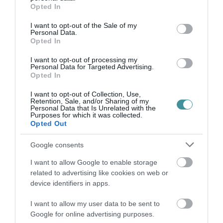
grant or deny consent to Google and its third-party tags to
Opted In
use your data for below specified purposes in below Google
Végül a kormány fellép a kábítószerek
consent section.
I want to opt-out of the Sale of my
Personal Data.
terjedése ellen, zéró toleranciát vezetve be, és
Opted In
kormánybiztost nevezve ki a területre, aki
I want to opt-out of processing my
hajtóvadászatot indít a kábítószer-kereskedők
Personal Data for Targeted Advertising.
Opted In
ellen.
I want to opt-out of Collection, Use,
Retention, Sale, and/or Sharing of my
indexkép: Miniszterelnöki Sajtóiroda, MTI,
Personal Data that Is Unrelated with the
Purposes for which it was collected.
Benko Vivien Cher
Opted Out
Google consents
I want to allow Google to enable storage
related to advertising like cookies on web or
device identifiers in apps.
Ne maradjon le a legfrissebb hírekről, kövessen
bennünket az EGRI ÜGYEK Google Hírek oldalán!
I want to allow my user data to be sent to
Google for online advertising purposes.