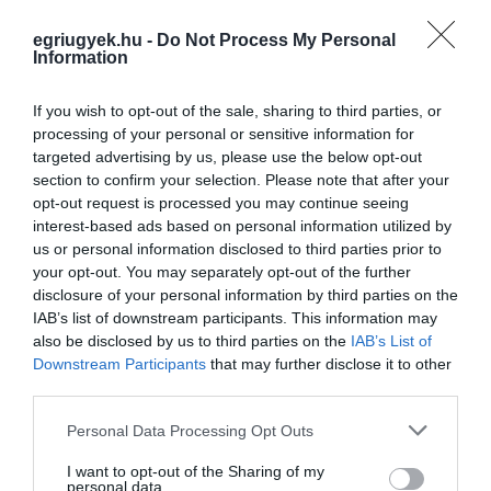
második felében. Magyarország nem
egriugyek.hu -
Do Not Process My Personal
támogatja Ukrajna EU-csatlakozását, és az
Information
Alaptörvénybe bekerül a készpénzhez való jog
is, amelyet korábban a Mi Hazánk Mozgalom
If you wish to opt-out of the sale, sharing to third parties, or
processing of your personal or sensitive information for
kezdeményezett.
targeted advertising by us, please use the below opt-out
section to confirm your selection. Please note that after your
A kistelepüléseknek önvédelemhez való jogot
opt-out request is processed you may continue seeing
interest-based ads based on personal information utilized by
adnak, hogy megőrizhessék arculatukat és
us or personal information disclosed to third parties prior to
örökségüket, valamint gátat szabhassanak a
your opt-out. You may separately opt-out of the further
beköltözéseknek. Az önvédelem pontos
disclosure of your personal information by third parties on the
IAB’s list of downstream participants. This information may
tartalma azonban nem került részletezésre.
also be disclosed by us to third parties on the
IAB’s List of
Downstream Participants
that may further disclose it to other
Az Európai Parlament magyar képviselői
third parties.
számára is kötelezővé válik a
Please note that this website/app uses one or more Google
Personal Data Processing Opt Outs
vagyonnyilatkozat benyújtása, hasonlóan a
services and may gather and store information including but
not limited to your visit or usage behaviour. You may click to
I want to opt-out of the Sharing of my
magyar parlamenti képviselőkhöz.
personal data.