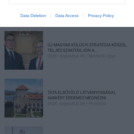
ELNÖKNEK A TISZA
2026. augusztus 08
|
Mindenki ügye
Data Deletion
Data Access
Privacy Policy
ÚJ MAGYAR KÜLÜGYI STRATÉGIA KÉSZÜL,
TELJES SZAKÍTÁS JÖN A...
2026. augusztus 08
|
Mindenki ügye
TATA ELBŰVÖLŐ LÁTVÁNYOSSÁGAI,
AMIKÉRT ÉRDEMES MEGNÉZNI
2026. augusztus 08
|
Promóció