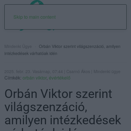
Skip to main content
Mindenki Ügye
Orbán Viktor szerint világszenzáció, amilyen
intézkedések várhatóak idén
2025. febr. 23. Vasárnap, 07:44 | Csarnó Ákos | Mindenki ügye
Címkék:
orbán viktor
,
évértékelő
Orbán Viktor szerint
világszenzáció,
amilyen intézkedések