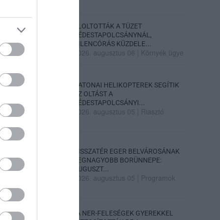
ELOLTOTTÁK A TÜZET
DÉDESTAPOLCSÁNYNÁL,
KILENCÓRÁS KÜZDELE...
2026. augusztus 06
|
Környék ügye
KATONAI HELIKOPTEREK SEGÍTIK
AZ OLTÁST A
DÉDESTAPOLCSÁNYI...
2026. augusztus 05
|
Riasztó
VISSZATÉR EGER BELVÁROSÁNAK
LEGNAGYOBB BORÜNNEPE:
AUGUSZT...
2026. augusztus 05
|
Programok
„A NER-FELESÉGEK GYEREKKEL