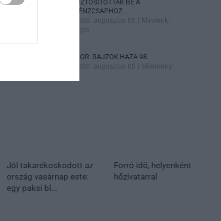
BIZTOSÍTOTTÁK BE A
PÉNZCSAPHOZ...
2026. augusztus 05
|
Mindenki
ügye
SIOR: RAJZOK HAZA 98.
2026. augusztus 05
|
Vélemény
Jól takarékoskodott az
Forró idő, helyenként
ország vasárnap este:
hőzivatarral
egy paksi bl...