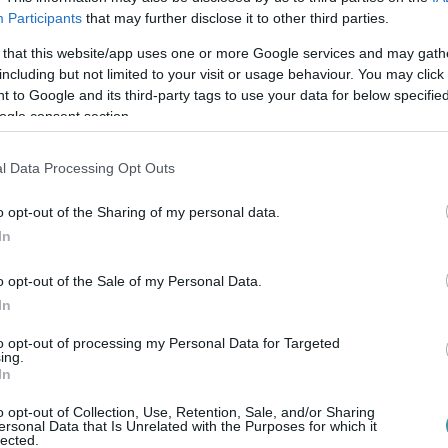
Participants
that may further disclose it to other third parties.
leheletét érezheti a tarkóján.”
 that this website/app uses one or more Google services and may gath
ngzott fenyegető üzenetét:
„Semmi nem lesz
including but not limited to your visit or usage behaviour. You may click 
 to Google and its third-party tags to use your data for below specifi
n el lesz rendezve.”
ogle consent section.
iós Főosztály/Fischer Zoltán
l Data Processing Opt Outs
o opt-out of the Sharing of my personal data.
In
o opt-out of the Sale of my Personal Data.
ASSÁGÉRT
mondott Menczer Tamás, a Fidesz
In
ence államtitkár volt, d...
to opt-out of processing my Personal Data for Targeted
ing.
In
o opt-out of Collection, Use, Retention, Sale, and/or Sharing
ersonal Data that Is Unrelated with the Purposes for which it
lected.