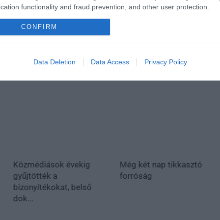
cation functionality and fraud prevention, and other user protection.
CONFIRM
Data Deletion
Data Access
Privacy Policy
Közmédiások évekig
Még két nap tikkasztó
gyűjtötték a
forróság
bizonyítékokat, belső
dok...