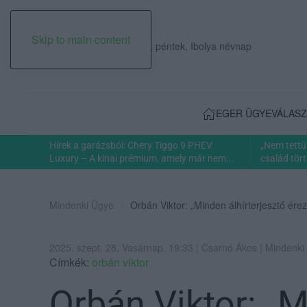
Skip to main content
2026. augusztus 07., péntek, Ibolya névnap
EGER ÜGYE
VÁLASZ
Hírek a garázsból: Chery Tiggo 9 PHEV
„Nem tettü
Luxury – A kínai prémium, amely már nem...
család tört
Mindenki Ügye
Orbán Viktor: „Minden álhírterjesztő érez
2025. szept. 28. Vasárnap, 19:33 | Csarnó Ákos | Mindenki
Címkék:
orbán viktor
Orbán Viktor: „