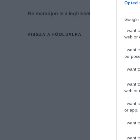
Opted 
Ne maradjon le a legfrissebb hírekről, kövess
Google 
I want t
VISSZA A FŐOLDALRA
web or d
I want t
purpose
I want 
I want t
web or d
I want t
or app.
I want t
I want t