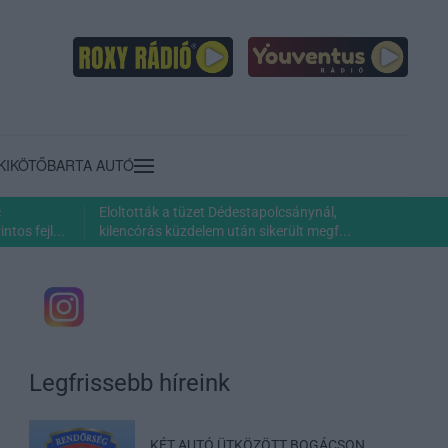
KIKÖTŐ
BARTA AUTÓ
c
Eloltották a tüzet Dédestapolcsánynál,
ntos fejl...
kilencórás küzdelem után sikerült megf...
Legfrissebb híreink
KÉT AUTÓ ÜTKÖZÖTT BOGÁCSON,