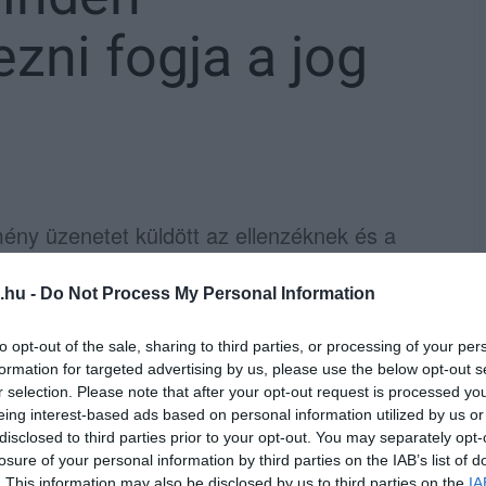
ezni fogja a jog
ény üzenetet küldött az ellenzéknek és a
ló összefoglalót azzal indította:
„Erős hét
után rátért a Szőlő utcai javítóintézet
.hu -
Do Not Process My Personal Information
ptalanul támadták Semjén Zsoltot. Orbán ezt
to opt-out of the sale, sharing to third parties, or processing of your per
k” nevezte.
formation for targeted advertising by us, please use the below opt-out s
r selection. Please note that after your opt-out request is processed y
 ellen felnőtt nők futtatása miatt indult
eing interest-based ads based on personal information utilized by us or
disclosed to third parties prior to your opt-out. You may separately opt-
reáltak a kormány ellen. Orbán úgy
losure of your personal information by third parties on the IAB’s list of
erjesztő, legyen az képviselő, influenszer
. This information may also be disclosed by us to third parties on the
IA