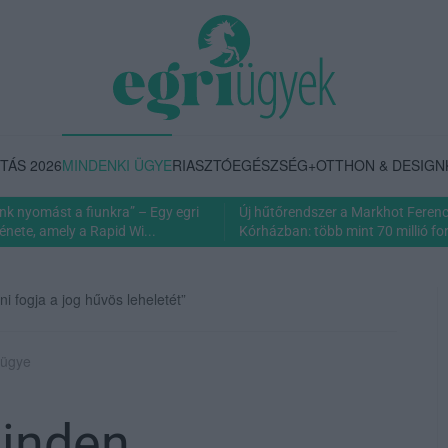
TÁS 2026
MINDENKI ÜGYE
RIASZTÓ
EGÉSZSÉG+
OTTHON & DESIGN
nk nyomást a fiunkra” – Egy egri
Új hűtőrendszer a Markhot Feren
énete, amely a Rapid Wi...
Kórházban: több mint 70 millió fori
ni fogja a jog hűvös leheletét”
 ügye
Minden