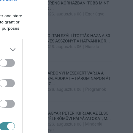
FERENC KÓRHÁZBAN: TÖBB MINT
70 ...
2026. augusztus 06
|
Eger ügye
er and store
to grant or
ed purposes
HOLTAN SZÁLLÍTOTTÁK HAZA A 80
ÉVES ASSZONYT A HATVANI KÓR...
2026. augusztus 06
|
Riasztó
GÁRDONYI MESEKERT VÁRJA A
CSALÁDOKAT – HÁROM NAPON ÁT
ING...
2026. augusztus 06
|
Programok
MAGYAR PÉTER: KIÍRJÁK AZ ELSŐ
SZÉLERŐMŰVI PÁLYÁZATOKAT, M...
2026. augusztus 06
|
Mindenki
ügye