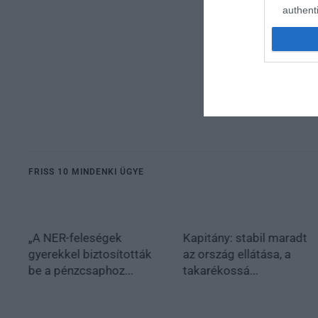
authenti
FRISS 10 MINDENKI ÜGYE
„A NER-feleségek
Kapitány: stabil maradt
gyerekkel biztosították
az ország ellátása, a
be a pénzcsaphoz...
takarékossá...