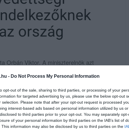
endelkezőknek
 az ország
dta Orbán Viktor. A miniszterelnök azt
0 ezernél tartott a beoltottak száma, így
.hu -
Do Not Process My Personal Information
lódik a kijárási korlátozás, így holnaptól
églátók pedig 11 óráig lehetnek nyitva.
to opt-out of the sale, sharing to third parties, or processing of your per
formation for targeted advertising by us, please use the below opt-out s
rendelkezőknek holnaptól nyit az ország.
r selection. Please note that after your opt-out request is processed y
eing interest-based ads based on personal information utilized by us or
nc és zeneművészeti előadásra, moziba,
disclosed to third parties prior to your opt-out. You may separately opt-
lyára, állatkertbe, vadasparkba,
losure of your personal information by third parties on the IAB’s list of
. This information may also be disclosed by us to third parties on the
IA
 sporteseményre. Megnyílnak a szállodák és