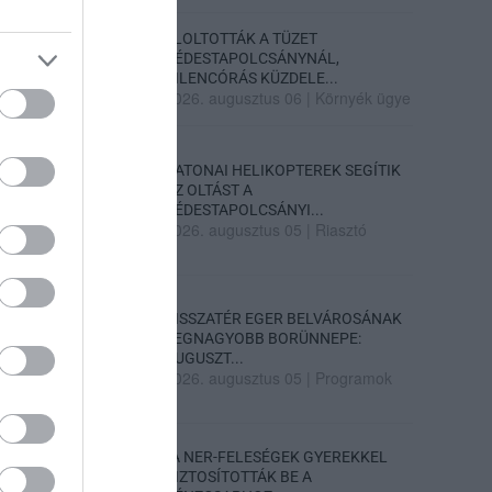
ELOLTOTTÁK A TÜZET
DÉDESTAPOLCSÁNYNÁL,
KILENCÓRÁS KÜZDELE...
2026. augusztus 06
|
Környék ügye
KATONAI HELIKOPTEREK SEGÍTIK
AZ OLTÁST A
DÉDESTAPOLCSÁNYI...
2026. augusztus 05
|
Riasztó
VISSZATÉR EGER BELVÁROSÁNAK
LEGNAGYOBB BORÜNNEPE:
AUGUSZT...
2026. augusztus 05
|
Programok
„A NER-FELESÉGEK GYEREKKEL
BIZTOSÍTOTTÁK BE A