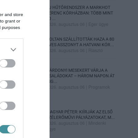
ÚJ HŰTŐRENDSZER A MARKHOT
FERENC KÓRHÁZBAN: TÖBB MINT
er and store
70 ...
to grant or
2026. augusztus 06
|
Eger ügye
ed purposes
HOLTAN SZÁLLÍTOTTÁK HAZA A 80
ÉVES ASSZONYT A HATVANI KÓR...
2026. augusztus 06
|
Riasztó
GÁRDONYI MESEKERT VÁRJA A
CSALÁDOKAT – HÁROM NAPON ÁT
ING...
2026. augusztus 06
|
Programok
MAGYAR PÉTER: KIÍRJÁK AZ ELSŐ
SZÉLERŐMŰVI PÁLYÁZATOKAT, M...
2026. augusztus 06
|
Mindenki
ügye