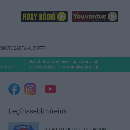
KIKÖTŐ
BARTA AUTÓ
c
Eloltották a tüzet Dédestapolcsánynál,
ntos fejl...
kilencórás küzdelem után sikerült megf...
Legfrissebb híreink
KÉT AUTÓ ÜTKÖZÖTT BOGÁCSON,