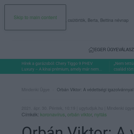
Skip to main content
2026. augusztus 06., csütörtök, Berta, Bettina névnap
EGER ÜGYE
VÁLASZ
Hírek a garázsból: Chery Tiggo 9 PHEV
„Nem tettü
Luxury – A kínai prémium, amely már nem...
család tört
Mindenki Ügye
Orbán Viktor: A védettségi igazolvánnya
2021. ápr. 30. Péntek, 10:19 | ugytudjuk.hu | Mindenki ügy
Címkék:
koronavírus
,
orbán viktor
,
nyitás
Orbán Viktor: A 