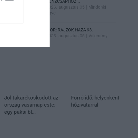
PÉNZCSAPHOZ...
2026. augusztus 05
|
Mindenki
ügye
SIOR: RAJZOK HAZA 98.
2026. augusztus 05
|
Vélemény
Jól takarékoskodott az
Forró idő, helyenként
ország vasárnap este:
hőzivatarral
egy paksi bl...