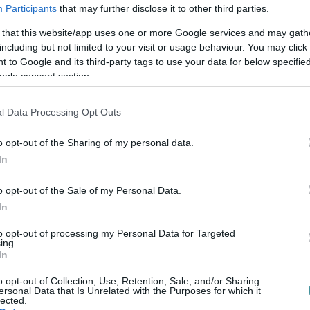
Participants
that may further disclose it to other third parties.
azoknak, akiknek megvan a védettségi
 that this website/app uses one or more Google services and may gath
including but not limited to your visit or usage behaviour. You may click 
 to Google and its third-party tags to use your data for below specifi
ogle consent section.
án elkezdik oltani a fiatalokat is. Ezt Pfizer
l Data Processing Opt Outs
l csak ma fogják a felnőtteket oltani, a többit
o opt-out of the Sharing of my personal data.
In
gzikat egyelőre azért nem engedélyezik,
o opt-out of the Sale of my Personal Data.
t oltottakra és nem oltottakra. A
In
tt, mert 700 ezren vannak az országban
to opt-out of processing my Personal Data for Targeted
ing.
llő horgászatnak, amivel este érdemes
In
 éjszaka is lehet majd horgászni a kijárási
o opt-out of Collection, Use, Retention, Sale, and/or Sharing
ersonal Data that Is Unrelated with the Purposes for which it
lected.