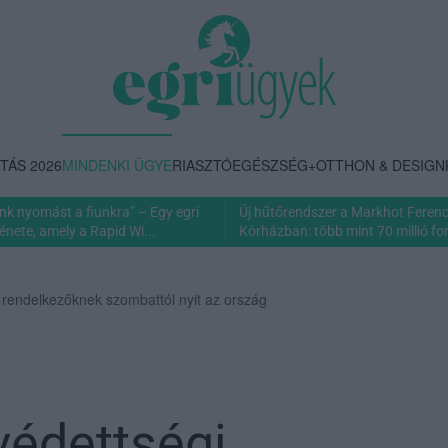
TÁS 2026
MINDENKI ÜGYE
RIASZTÓ
EGÉSZSÉG+
OTTHON & DESIGN
nk nyomást a fiunkra” – Egy egri
Új hűtőrendszer a Markhot Feren
énete, amely a Rapid Wi...
Kórházban: több mint 70 millió fori
l rendelkezőknek szombattól nyit az ország
e
védettségi