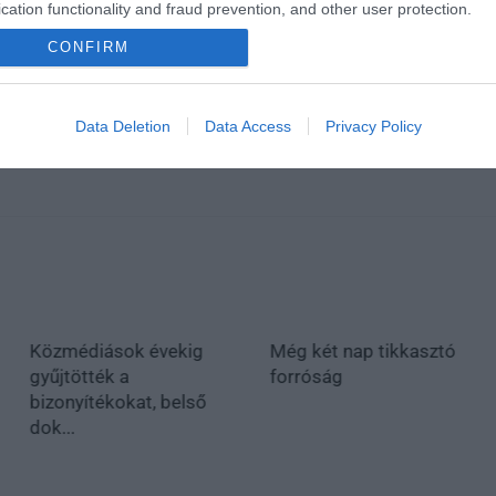
cation functionality and fraud prevention, and other user protection.
CONFIRM
Data Deletion
Data Access
Privacy Policy
Közmédiások évekig
Még két nap tikkasztó
gyűjtötték a
forróság
bizonyítékokat, belső
dok...