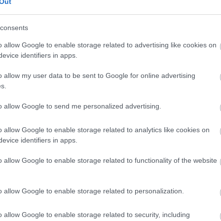
Out
an a miniszterelnök azt mondta, hogy maguk
y alapítványi formában szeretnének
consents
k szerint jobban tudja majd húzni az ország
o allow Google to enable storage related to advertising like cookies on
evice identifiers in apps.
o allow my user data to be sent to Google for online advertising
baloldali szavazók ne üljenek fel a pártjaik
s.
ltakozni. Az oltás egy nemzeti ügy -
to allow Google to send me personalized advertising.
o allow Google to enable storage related to analytics like cookies on
evice identifiers in apps.
o allow Google to enable storage related to functionality of the website
o allow Google to enable storage related to personalization.
en bennünket az EGRI ÜGYEK Google Hírek oldalán!
o allow Google to enable storage related to security, including