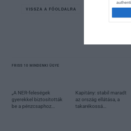
authenti
VISSZA A FŐOLDALRA
FRISS 10 MINDENKI ÜGYE
„A NER-feleségek
Kapitány: stabil maradt
gyerekkel biztosították
az ország ellátása, a
be a pénzcsaphoz...
takarékossá...