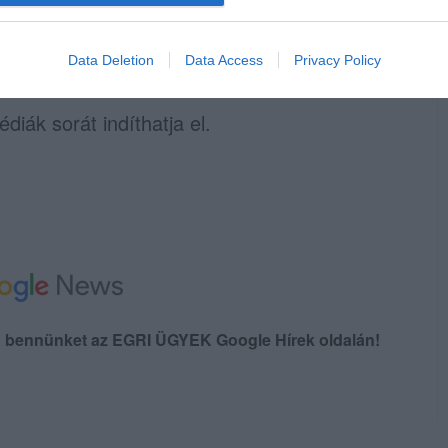
égeitől – képtelen lesz hatékonyan
rtozó diákjait, kiszolgáltatva őket adott
Data Deletion
Data Access
Privacy Policy
áknak.
diák sorát indíthatja el.
en bennünket az EGRI ÜGYEK Google Hírek oldalán!