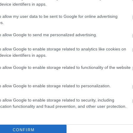
evice identifiers in apps.
o allow my user data to be sent to Google for online advertising
 megjegyzi: a magyar jog szerint
1961-ben
s.
zésen alapuló szexuális kapcsolat
to allow Google to send me personalized advertising.
tása, miszerint a kommunista rezsimben
o allow Google to enable storage related to analytics like cookies on
evice identifiers in apps.
 kritikák kapcsán korábban is
azt
o allow Google to enable storage related to functionality of the website
ik a 18 év feletti felnőttek életére.
a figyelmet, hogy a fiatalok esetében komoly
o allow Google to enable storage related to personalization.
ynak: a Pedagógusok Demokratikus
rlatilag felszámolhatja a mentálhigiénés
o allow Google to enable storage related to security, including
cation functionality and fraud prevention, and other user protection.
újtást.
Mint írták
,
lmények között – megfosztva a
CONFIRM