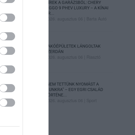
HÍREK A GARÁZSBÓL: CHERY
TIGGO 9 PHEV LUXURY – A KÍNAI
PR...
2026. augusztus 06
|
Barta Autó
LAKÓÉPÜLETEK LÁNGOLTAK
SZERDÁN
2026. augusztus 06
|
Riasztó
„NEM TETTÜNK NYOMÁST A
FIUNKRA” – EGY EGRI CSALÁD
TÖRTÉNE...
2026. augusztus 06
|
Sport