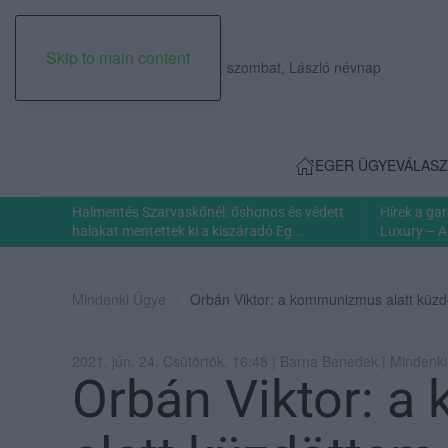
Skip to main content
2026. augusztus 08., szombat, László névnap
EGER ÜGYE
VÁLASZ
Halmentés Szarvaskőnél: őshonos és védett
Hírek a ga
halakat mentettek ki a kiszáradó Eg...
Luxury – A
Mindenki Ügye
Orbán Viktor: a kommunizmus alatt küzd
2021. jún. 24. Csütörtök, 16:48 | Barna Benedek | Mindenk
Orbán Viktor: 