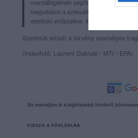
mentálhigiénés segítségnyújtás lehetős
megvédeni a szexuális kisebbségekhez ta
esetben erőszakos, kirekesztő dinamik
Szerintük emiatt a törvény személyes tragé
(Indexfotó: Laurent Dubrule / MTI / EPA)
Ne maradjon le a legfrissebb hírekről, kövess
VISSZA A FŐOLDALRA