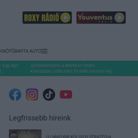
KIKÖTŐ
BARTA AUTÓ
– Egy egri
Új hűtőrendszer a Markhot Ferenc
...
Kórházban: több mint 70 millió forintos fejl...
Legfrissebb híreink
ÚJ MAGYAR KÜLÜGYI STRATÉGIA