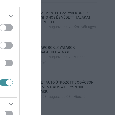
HALMENTÉS SZARVASKŐNÉL:
ŐSHONOS ÉS VÉDETT HALAKAT
MENTETT...
2026. augusztus 07
|
Környék ügye
ZÁPOROK, ZIVATAROK
KIALAKULHATNAK
2026. augusztus 07
|
Mindenki
ügye
KÉT AUTÓ ÜTKÖZÖTT BOGÁCSON,
A MENTŐK IS A HELYSZÍNRE
ÉRKE...
2026. augusztus 06
|
Riasztó