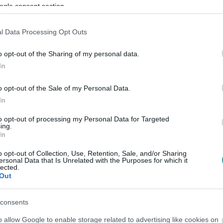
ogle consent section.
azzal hárította el a kérdéseket, hogy az
l Data Processing Opt Outs
- és szülővédelmi törvény, amely arról
pen ismerkedik meg a szexualitás
o opt-out of the Sharing of my personal data.
rével.
Hozzátette: ennek eldöntése
In
z a feladata, hogy "megteremtse a feltételeit
o opt-out of the Sale of my Personal Data.
óban gyakorolni tudják".
In
to opt-out of processing my Personal Data for Targeted
ogy szerinte a kritikusaik valójában el sem
ing.
In
hogy a törvény a gyerekek és a szülők
o opt-out of Collection, Use, Retention, Sale, and/or Sharing
ersonal Data that Is Unrelated with the Purposes for which it
lected.
Out
k. Szabadságharcos voltam a kommunizmus
endő volt. A szabadságért és a jogokért
consents
ttem a homoszexuálisok jogaiért is
o allow Google to enable storage related to advertising like cookies on