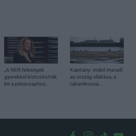
„A NER-feleségek
Kapitány: stabil maradt
gyerekkel biztosították
az ország ellátása, a
be a pénzcsaphoz...
takarékossá...