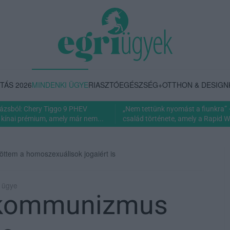
TÁS 2026
MINDENKI ÜGYE
RIASZTÓ
EGÉSZSÉG+
OTTHON & DESIGN
rázsból: Chery Tiggo 9 PHEV
„Nem tettünk nyomást a fiunkra” 
 kínai prémium, amely már nem...
család története, amely a Rapid Wi
öttem a homoszexuálisok jogaiért is
i ügye
a kommunizmus