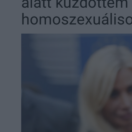
alatt küzdöttem
homoszexuálisok