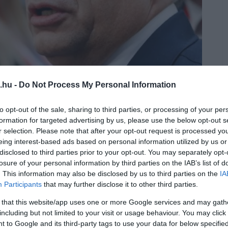
.hu -
Do Not Process My Personal Information
magyar törvény nem a melegekről, hanem a
to opt-out of the sale, sharing to third parties, or processing of your per
formation for targeted advertising by us, please use the below opt-out s
r selection. Please note that after your opt-out request is processed y
eing interest-based ads based on personal information utilized by us or
rüsszeli találkozóján elsősorban a járvány
disclosed to third parties prior to your opt-out. You may separately opt-
nió külügyi kapcsolatairól lesz szó, a Tanács
losure of your personal information by third parties on the IAB’s list of
. This information may also be disclosed by us to third parties on the
IA
 uniós vezetők csütörtök esti vacsoráján
Participants
that may further disclose it to other third parties.
r pedofiltörvény is. A tanácskozást
 that this website/app uses one or more Google services and may gath
rban erről a jogszabályról kérdezték a
including but not limited to your visit or usage behaviour. You may click 
 to Google and its third-party tags to use your data for below specifi