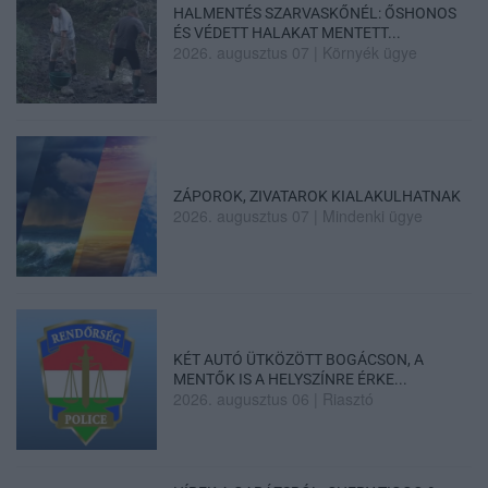
HALMENTÉS SZARVASKŐNÉL: ŐSHONOS
ÉS VÉDETT HALAKAT MENTETT...
2026. augusztus 07
|
Környék ügye
ZÁPOROK, ZIVATAROK KIALAKULHATNAK
2026. augusztus 07
|
Mindenki ügye
KÉT AUTÓ ÜTKÖZÖTT BOGÁCSON, A
MENTŐK IS A HELYSZÍNRE ÉRKE...
2026. augusztus 06
|
Riasztó