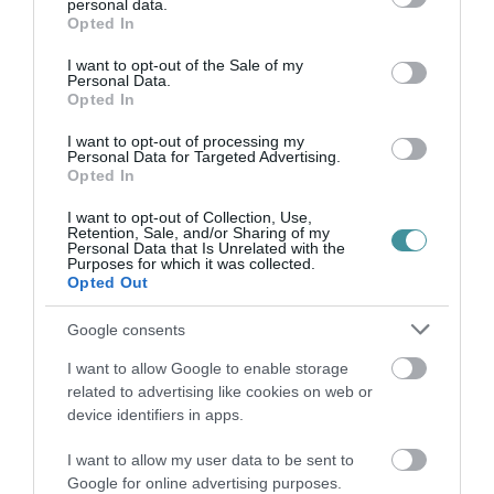
personal data.
grant or deny consent to Google and its third-party tags to
Opted In
use your data for below specified purposes in below Google
consent section.
Legfrissebb híreink
I want to opt-out of the Sale of my
Personal Data.
Opted In
I want to opt-out of processing my
Personal Data for Targeted Advertising.
35 PERCES TANÓRÁK ÉS KEVESEBB HÁZI
Opted In
FELADAT JÖHET AZ ALSÓ ...
2026. augusztus 08
|
Mindenki ügye
I want to opt-out of Collection, Use,
Retention, Sale, and/or Sharing of my
Personal Data that Is Unrelated with the
Purposes for which it was collected.
Opted Out
BAKA ANDRÁST JELÖLI KÖZTÁRSASÁGI
ELNÖKNEK A TISZA
Google consents
2026. augusztus 08
|
Mindenki ügye
I want to allow Google to enable storage
related to advertising like cookies on web or
device identifiers in apps.
ÚJ MAGYAR KÜLÜGYI STRATÉGIA KÉSZÜL,
TELJES SZAKÍTÁS JÖN A...
I want to allow my user data to be sent to
2026. augusztus 08
|
Mindenki ügye
Google for online advertising purposes.