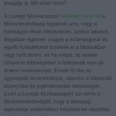
levegője is. Mit lehet tenni?
A Levegő Munkacsoport
levélben hívta fel
a
Miniszterelnökség figyelmét arra, hogy a
hatóságok ritkán intézkednek, amikor lakosok
illegálisan égetnek (vagyis a műanyagokat és
egyéb hulladékokat tüzelnek el a lakásukban
vagy nyílt téren), és ha mégis, az esetek
túlnyomó többségében a fellépésük nem jár
érdemi eredménnyel. Ennek fő oka az
ügyintézők ismerethiánya, valamint a felmerülő
bizonyítási és jogértelmezési nehézségek.
Ezért a Levegő Munkacsoport azt kérte a
Miniszterelnökségtől, hogy a lakosság
egészsége védelmében készítsenek részletes