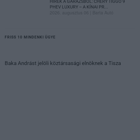
HÍREK A GARÁZSBÓL: CHERY TIGGO 9
PHEV LUXURY – A KÍNAI PR...
2026. augusztus 06
|
Barta Autó
FRISS 10 MINDENKI ÜGYE
Baka Andrást jelöli köztársasági elnöknek a Tisza