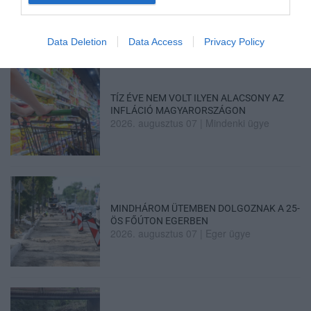
2026. augusztus 07
|
Eger ügye
Data Deletion
Data Access
Privacy Policy
TÍZ ÉVE NEM VOLT ILYEN ALACSONY AZ
INFLÁCIÓ MAGYARORSZÁGON
2026. augusztus 07
|
Mindenki ügye
MINDHÁROM ÜTEMBEN DOLGOZNAK A 25-
ÖS FŐÚTON EGERBEN
2026. augusztus 07
|
Eger ügye