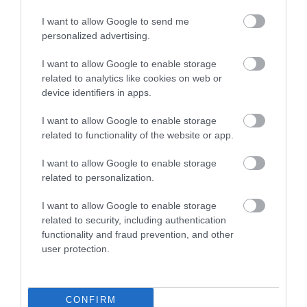
I want to allow Google to send me
personalized advertising.
TATA ELBŰVÖLŐ LÁTVÁNYOSSÁGAI,
AMIKÉRT ÉRDEMES MEGNÉZNI
I want to allow Google to enable storage
2026. augusztus 08
|
Promóció
related to analytics like cookies on web or
device identifiers in apps.
I want to allow Google to enable storage
TÖBB MINT EGY HÓNAP IS LEHET, MIRE
related to functionality of the website or app.
TELJESEN ÚJRAINDUL A P...
2026. augusztus 07
|
Mindenki ügye
I want to allow Google to enable storage
related to personalization.
I want to allow Google to enable storage
TANULJ NÉMETÜL OTTHONRÓL: A
related to security, including authentication
DIGITÁLIS TANULÁS ELŐNYEI
2026. augusztus 07
|
Promóció
functionality and fraud prevention, and other
user protection.
ÚJRAINDULNAK A KORÁBBAN
CONFIRM
LEÁLLÍTOTT SZOLGÁLTATÁSOK AZ EGRI...