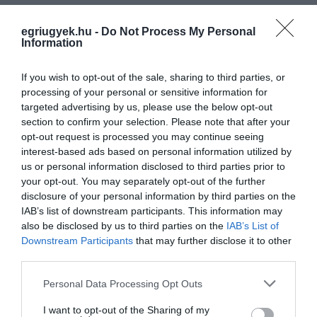
Te követed már az Egri Ügyeket a
egriugyek.hu -
Do Not Process My Personal
Facebookon? Nem! Akkor
most
ITT
Information
megteheted! Köszönjük!
If you wish to opt-out of the sale, sharing to third parties, or
processing of your personal or sensitive information for
targeted advertising by us, please use the below opt-out
section to confirm your selection. Please note that after your
opt-out request is processed you may continue seeing
interest-based ads based on personal information utilized by
us or personal information disclosed to third parties prior to
Ne maradjon le a legfrissebb hírekről, kövessen
your opt-out. You may separately opt-out of the further
bennünket az EGRI ÜGYEK Google Hírek oldalán!
disclosure of your personal information by third parties on the
IAB’s list of downstream participants. This information may
also be disclosed by us to third parties on the
IAB’s List of
VISSZA A FŐOLDALRA
Downstream Participants
that may further disclose it to other
third parties.
Please note that this website/app uses one or more Google
Personal Data Processing Opt Outs
services and may gather and store information including but
not limited to your visit or usage behaviour. You may click to
I want to opt-out of the Sharing of my