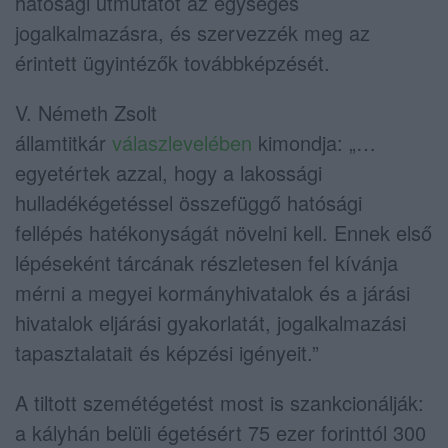
hatósági útmutatót az egységes
jogalkalmazásra, és szervezzék meg az
érintett ügyintézők továbbképzését.
V. Németh Zsolt
államtitkár
válaszlevelében
kimondja: „…
egyetértek azzal, hogy a lakossági
hulladékégetéssel összefüggő hatósági
fellépés hatékonyságát növelni kell. Ennek első
lépéseként tárcának részletesen fel kívánja
mérni a megyei kormányhivatalok és a járási
hivatalok eljárási gyakorlatát, jogalkalmazási
tapasztalatait és képzési igényeit.”
A tiltott szemétégetést most is szankcionálják:
a kályhán belüli égetésért 75 ezer forinttól 300