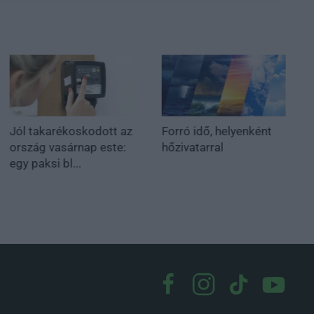
Jól takarékoskodott az
Forró idő, helyenként
ország vasárnap este:
hőzivatarral
egy paksi bl...