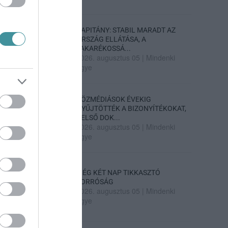
KAPITÁNY: STABIL MARADT AZ
ORSZÁG ELLÁTÁSA, A
TAKARÉKOSSÁ...
2026. augusztus 05
|
Mindenki
ügye
KÖZMÉDIÁSOK ÉVEKIG
GYŰJTÖTTÉK A BIZONYÍTÉKOKAT,
BELSŐ DOK...
2026. augusztus 05
|
Mindenki
ügye
MÉG KÉT NAP TIKKASZTÓ
FORRÓSÁG
2026. augusztus 05
|
Mindenki
ügye