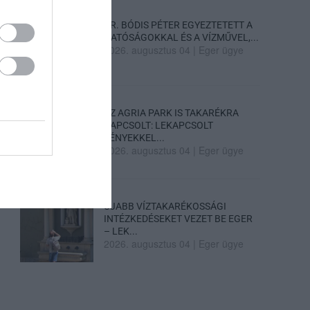
DR. BÓDIS PÉTER EGYEZTETETT A
HATÓSÁGOKKAL ÉS A VÍZMŰVEL,...
2026. augusztus 04
|
Eger ügye
AZ AGRIA PARK IS TAKARÉKRA
KAPCSOLT: LEKAPCSOLT
FÉNYEKKEL...
2026. augusztus 04
|
Eger ügye
ÚJABB VÍZTAKARÉKOSSÁGI
INTÉZKEDÉSEKET VEZET BE EGER
– LEK...
2026. augusztus 04
|
Eger ügye