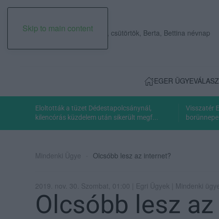
Skip to main content
2026. augusztus 06., csütörtök, Berta, Bettina névnap
EGER ÜGYE
VÁLASZ
Eloltották a tüzet Dédestapolcsánynál,
Visszatér 
kilencórás küzdelem után sikerült megf...
borünnepe:
Mindenki Ügye
Olcsóbb lesz az internet?
2019. nov. 30. Szombat, 01:00 | Egri Ügyek | Mindenki ügy
Olcsóbb lesz az 