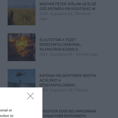
MAGYAR PÉTER: KIÍRJÁK AZ ELSŐ
SZÉLERŐMŰVI PÁLYÁZATOKAT, M...
2026. augusztus 06
|
Mindenki
ügye
ELOLTOTTÁK A TÜZET
DÉDESTAPOLCSÁNYNÁL,
KILENCÓRÁS KÜZDELE...
2026. augusztus 06
|
Környék ügye
KATONAI HELIKOPTEREK SEGÍTIK
AZ OLTÁST A
DÉDESTAPOLCSÁNYI...
2026. augusztus 05
|
Riasztó
sonal or
VISSZATÉR EGER BELVÁROSÁNAK
ection to
LEGNAGYOBB BORÜNNEPE: