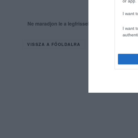
or app.
I want t
Ne maradjon le a legfrissebb hírekről, kövess
I want t
authenti
VISSZA A FŐOLDALRA