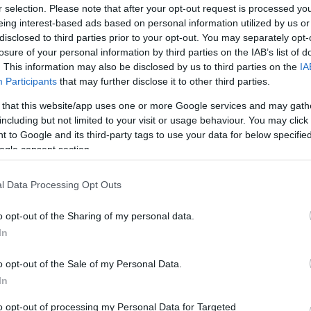
r selection. Please note that after your opt-out request is processed y
eing interest-based ads based on personal information utilized by us or
disclosed to third parties prior to your opt-out. You may separately opt-
losure of your personal information by third parties on the IAB’s list of
na elérni, de az országos méretű tiltakozási
. This information may also be disclosed by us to third parties on the
IA
zelésének átgondolására késztette a
Participants
that may further disclose it to other third parties.
 that this website/app uses one or more Google services and may gath
including but not limited to your visit or usage behaviour. You may click 
y arra, hogy az internetszolgáltatók valóban
 to Google and its third-party tags to use your data for below specifi
ogle consent section.
-ről 18 százalékra csökken az internet áfája
lős miniszterelnöki biztos. Deutsch Tamás
l Data Processing Opt Outs
őleg 10 százalékkal kell kevesebbet kell
ig egyhavi előfizetési díjat lehet megspórolni.
o opt-out of the Sharing of my personal data.
In
o opt-out of the Sale of my Personal Data.
In
maz arra, hogy az áfacsökkentés célját a
mennyivel csökken az internetezés áfája,
to opt-out of processing my Personal Data for Targeted