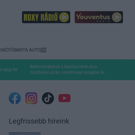
KIKÖTŐ
BARTA AUTÓ
Betört kirakatok a Katona téren és a
tárja fel
Széchenyi utcán, rendőrségi vizsgálat in...
Legfrissebb híreink