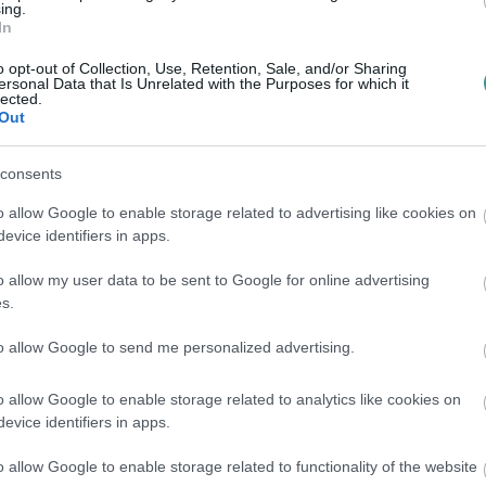
ing.
tás - fejtette ki.
In
o opt-out of Collection, Use, Retention, Sale, and/or Sharing
ersonal Data that Is Unrelated with the Purposes for which it
lected.
zolgáltatónak olyan kedvezményes internet-
Out
 amely olcsóbb minden eddigi
consents
entéssel 13-15 milliárd forinttal több pénz
o allow Google to enable storage related to advertising like cookies on
evice identifiers in apps.
o allow my user data to be sent to Google for online advertising
előfizetők számának növekedése akár már
s.
 okozta kiesést, és 2018-ra akár meg is
to allow Google to send me personalized advertising.
 közölte a fideszes politikus.
o allow Google to enable storage related to analytics like cookies on
evice identifiers in apps.
o allow Google to enable storage related to functionality of the website