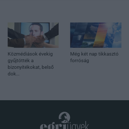
Közmédiások évekig
Még két nap tikkasztó
gyűjtötték a
forróság
bizonyítékokat, belső
dok...