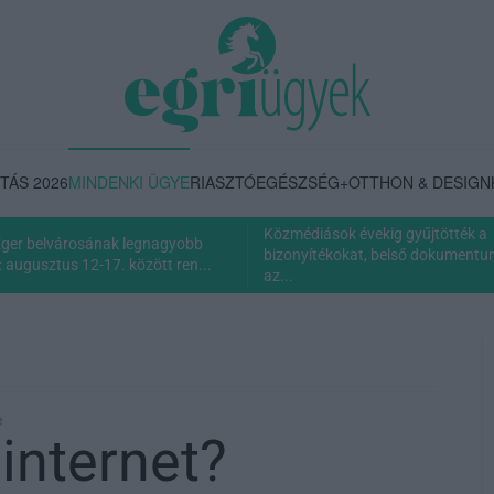
TÁS 2026
MINDENKI ÜGYE
RIASZTÓ
EGÉSZSÉG+
OTTHON & DESIGN
Közmédiások évekig gyűjtötték a
Eger belvárosának legnagyobb
bizonyítékokat, belső dokumentum 
 augusztus 12-17. között ren...
az...
e
internet?