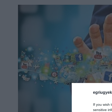
egriugyek
If you wish 
sensitive in