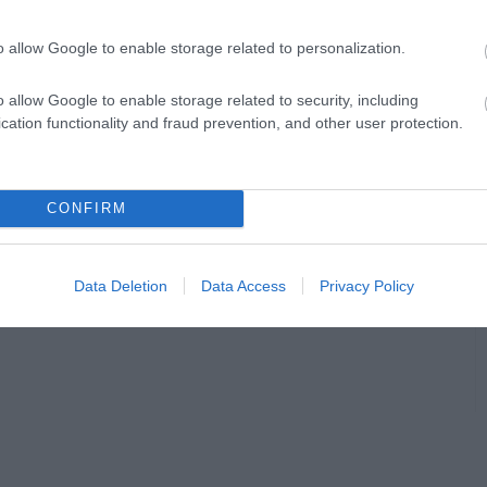
o allow Google to enable storage related to personalization.
en bennünket az EGRI ÜGYEK Google Hírek oldalán!
o allow Google to enable storage related to security, including
cation functionality and fraud prevention, and other user protection.
CONFIRM
Data Deletion
Data Access
Privacy Policy