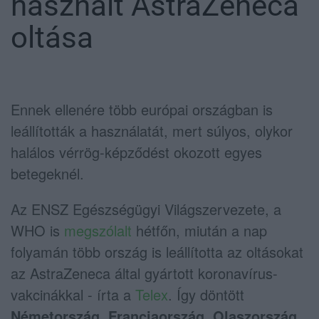
használt AstraZeneca
oltása
Ennek ellenére több európai országban is
leállították a használatát, mert súlyos, olykor
halálos vérrög-képződést okozott egyes
betegeknél.
Az ENSZ Egészségügyi Világszervezete, a
WHO is
megszólalt
hétfőn, miután a nap
folyamán több ország is leállította az oltásokat
az AstraZeneca által gyártott koronavírus-
vakcinákkal - írta a
Telex
. Így döntött
Németország, Franciaország, Olaszország