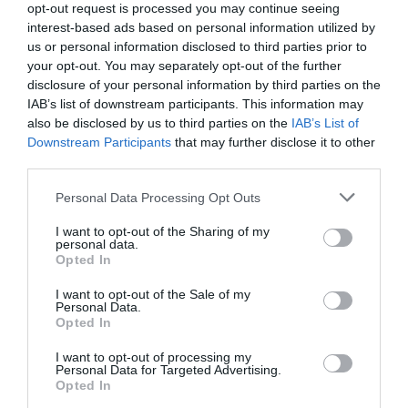
megvizsgálják ezt a lehetőséget is". Közölte,
opt-out request is processed you may continue seeing
interest-based ads based on personal information utilized by
hogy az ügynökség folytatja a vakcina
us or personal information disclosed to third parties prior to
vizsgálatát, és megismételte, hogy az
your opt-out. You may separately opt-out of the further
disclosure of your personal information by third parties on the
eredményekről csütörtökön adnak további
IAB’s list of downstream participants. This information may
tájékoztatást.
also be disclosed by us to third parties on the
IAB’s List of
Downstream Participants
that may further disclose it to other
third parties.
Frissítés(3.17):
A
Telex
a
Reuters
bezsámolója alapján szerdán azt írta, a WHO
Please note that this website/app uses one or more Google
Personal Data Processing Opt Outs
services and may gather and store information including but
vakcinabiztonságért felelős bizottsága szerint
not limited to your visit or usage behaviour. You may click to
I want to opt-out of the Sharing of my
az AstraZeneca vakcinájának továbbra is több
personal data.
grant or deny consent to Google and its third-party tags to
Opted In
use your data for below specified purposes in below Google
az előnye, mint a hátránya, így a szervezet
consent section.
I want to opt-out of the Sale of my
még mindig javasolja az oltást a brit-svéd
Personal Data.
Opted In
fejlesztésű oltóanyaggal
I want to opt-out of processing my
Personal Data for Targeted Advertising.
Opted In