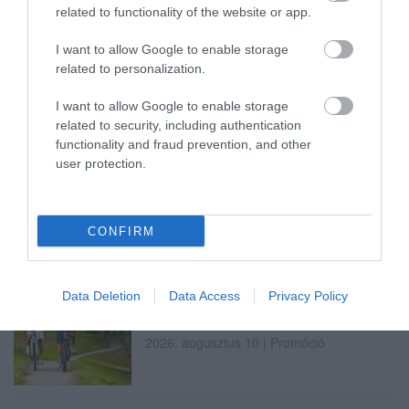
2026. augusztus 10
|
Eger ügye
related to functionality of the website or app.
I want to allow Google to enable storage
related to personalization.
HÉTFŐ ESTÉTŐL ÚJABB TURBINA TERMEL
ÁRAMOT PAKSON
I want to allow Google to enable storage
2026. augusztus 10
|
Mindenki ügye
related to security, including authentication
functionality and fraud prevention, and other
user protection.
MAGYAR PÉTERÉK A MARGITSZIGETEN
TALÁLKOZNAK A TISZA AKTIV...
2026. augusztus 10
|
Mindenki ügye
CONFIRM
Data Deletion
Data Access
Privacy Policy
FORRADALMI ÚJÍTÁSOK A JÖVŐ
ELEKTROMOS KERÉKPÁRJAIBAN
2026. augusztus 10
|
Promóció