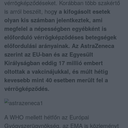
vérrögképződéseket. Korábban több szakértő
is arról beszélt, hog
y a kifogásolt esetek
olyan kis számban jelentkeztek, ami
megfelel a népességben egyébként is
előforduló vérrögképződéses betegségek
előfordulási arányainak. Az AstraZeneca
szerint az EU-ban és az Egyesült
Királyságban eddig 17 millió embert
oltottak a vakcinájukkal, és múlt hétig
kevesebb mint 40 esetben merült fel a
vérrögképződés.
A WHO mellett hétfőn az Európai
Gyógyszerügynökség, az EMA is közleményt