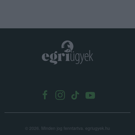
.
©
2026.
Minden jog fenntartva. egriugyek.hu