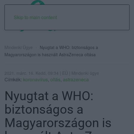
Skip to main content
Mindenki Ügye
Nyugtat a WHO: biztonságos a
Magyarországon is használt AstraZeneca oltása
2021. márc. 16. Kedd, 09:34 | EÜ | Mindenki ügye
Címkék:
koronavírus
,
oltás
,
astrazeneca
Nyugtat a WHO:
biztonságos a
Magyarországon is