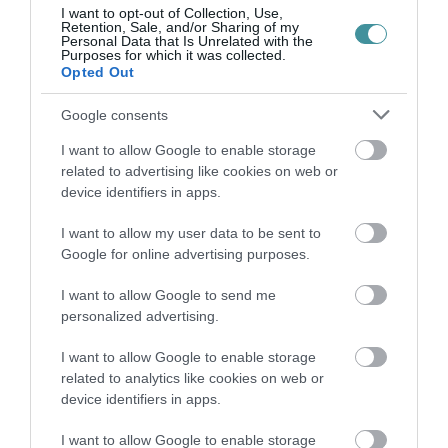
I want to opt-out of Collection, Use,
Ne maradjon le a legfrissebb hírekről, kövessen
Retention, Sale, and/or Sharing of my
Personal Data that Is Unrelated with the
bennünket az EGRI ÜGYEK Google Hírek oldalán!
Purposes for which it was collected.
Opted Out
Google consents
VISSZA A FŐOLDALRA
I want to allow Google to enable storage
related to advertising like cookies on web or
device identifiers in apps.
I want to allow my user data to be sent to
Google for online advertising purposes.
Legfrissebb híreink
I want to allow Google to send me
personalized advertising.
A MESTERSÉGES INTELLIGENCIA
MINDENNAPI ÁTALAKULÁSA
I want to allow Google to enable storage
2026. augusztus 10
|
Promóció
related to analytics like cookies on web or
device identifiers in apps.
ÚJ MOBILALKALMAZÁS ERŐSÍTI EGER
TURIZMUSÁT: ELKÉSZÜLT A V...
I want to allow Google to enable storage