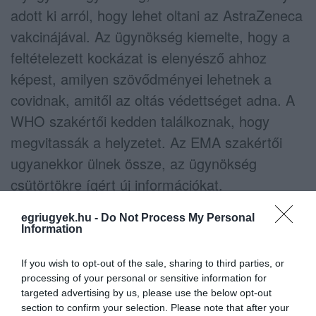
adott ki arról, hogy lehet oltani az AstraZeneca
vakcinájával. Az ügynökség kiemelte, hogy a
feltételezett kockázat is elenyésző ahhoz
képest, amilyen szövődményei lehetnek a
covidnak, amitől az oltás védettséget adna. A
WHO szakértői kedden találkoznak, hogy
megvitassák a helyzetet. Az EMA szakértői
ugyanekkor ülnek össze, az ügynökség
csütörtökre ígért új információkat.
Frissítés:
Emer Cooke, az EMA ügyvezető
egriugyek.hu -
Do Not Process My Personal
Information
igazgatója kedden az MTI beszámolója szerint
úgy nyilatkozott: "Semmi sem utal arra, hogy a
If you wish to opt-out of the sale, sharing to third parties, or
processing of your personal or sensitive information for
nagyon ritkán előforduló vérrögképződést az
targeted advertising by us, please use the below opt-out
oltás okozta volna, de a szakértők
section to confirm your selection. Please note that after your