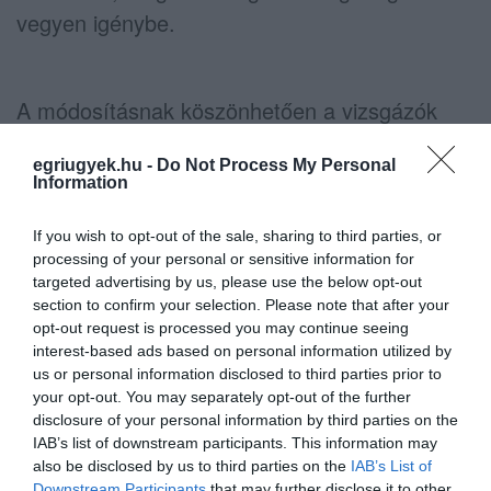
vegyen igénybe.
A módosításnak köszönhetően a vizsgázók
akkreditált vizsgahelyszín helyett, elektronikus
egriugyek.hu -
Do Not Process My Personal
úton bárhol, akár otthon is letehetik a
Information
nyelvvizsgát. A kényelmes és korszerű
megoldás ősztől nem csupán veszélyhelyzeti
If you wish to opt-out of the sale, sharing to third parties, or
processing of your personal or sensitive information for
intézkedésként alkalmazható, beépül a
targeted advertising by us, please use the below opt-out
szolgáltatás nyújtására felkészült
section to confirm your selection. Please note that after your
opt-out request is processed you may continue seeing
vizsgaközpontok általános gyakorlatába –
interest-based ads based on personal information utilized by
olvasható a közleményben.
us or personal information disclosed to third parties prior to
your opt-out. You may separately opt-out of the further
disclosure of your personal information by third parties on the
Ingyen nyelvvizsgázhatnak és KRESZ-
IAB’s list of downstream participants. This information may
vizsgázhatnak a kismamák júliustól
also be disclosed by us to third parties on the
IAB’s List of
Downstream Participants
that may further disclose it to other