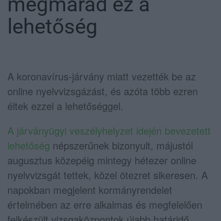
megmarad ez a
lehetőség
A koronavírus-járvány miatt vezették be az
online nyelvvizsgázást, és azóta több ezren
éltek ezzel a lehetőséggel.
A járványügyi veszélyhelyzet idején bevezetett
lehetőség
népszerűnek bizonyult, májustól
augusztus közepéig mintegy hétezer online
nyelvvizsgát tettek, közel ötezret sikeresen. A
napokban megjelent kormányrendelet
értelmében az erre alkalmas és megfelelően
felkészült vizsgaközpontok újabb határidő