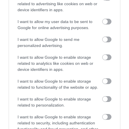
related to advertising like cookies on web or
device identifiers in apps.
I want to allow my user data to be sent to
ÚJRAINDULNAK A KORÁBBAN
Google for online advertising purposes.
LEÁLLÍTOTT SZOLGÁLTATÁSOK AZ EGRI...
2026. augusztus 07
|
Eger ügye
I want to allow Google to send me
personalized advertising.
I want to allow Google to enable storage
related to analytics like cookies on web or
device identifiers in apps.
TÍZ ÉVE NEM VOLT ILYEN ALACSONY AZ
INFLÁCIÓ MAGYARORSZÁGON
2026. augusztus 07
|
Mindenki ügye
I want to allow Google to enable storage
related to functionality of the website or app.
I want to allow Google to enable storage
related to personalization.
MINDHÁROM ÜTEMBEN DOLGOZNAK A 25-
I want to allow Google to enable storage
ÖS FŐÚTON EGERBEN
related to security, including authentication
2026. augusztus 07
|
Eger ügye