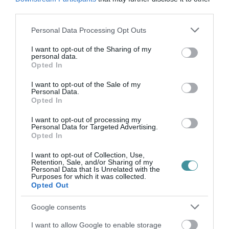
third parties.
Please note that this website/app uses one or more Google
Personal Data Processing Opt Outs
services and may gather and store information including but
not limited to your visit or usage behaviour. You may click to
I want to opt-out of the Sharing of my
Ne maradjon le a legfrissebb hírekről, kövessen
personal data.
grant or deny consent to Google and its third-party tags to
bennünket az EGRI ÜGYEK Google Hírek oldalán!
Opted In
use your data for below specified purposes in below Google
consent section.
I want to opt-out of the Sale of my
Personal Data.
VISSZA A FŐOLDALRA
Opted In
I want to opt-out of processing my
Personal Data for Targeted Advertising.
Opted In
I want to opt-out of Collection, Use,
Retention, Sale, and/or Sharing of my
Personal Data that Is Unrelated with the
Purposes for which it was collected.
Legfrissebb híreink
Opted Out
Google consents
TANULJ NÉMETÜL OTTHONRÓL: A
DIGITÁLIS TANULÁS ELŐNYEI
I want to allow Google to enable storage
2026. augusztus 07
|
Promóció