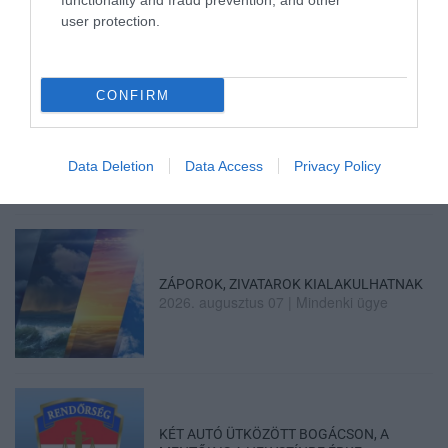
functionality and fraud prevention, and other
user protection.
CONFIRM
HALMENTÉS SZARVASKŐNÉL: ŐSHONOS
ÉS VÉDETT HALAKAT MENTETT...
2026. augusztus 07
|
Környék ügye
Data Deletion
Data Access
Privacy Policy
ZÁPOROK, ZIVATAROK KIALAKULHATNAK
2026. augusztus 07
|
Mindenki ügye
KÉT AUTÓ ÜTKÖZÖTT BOGÁCSON, A