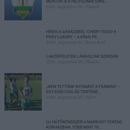
MENTŐK IS A HELYSZÍNRE ÉRKE...
2026. augusztus 06
|
Riasztó
HÍREK A GARÁZSBÓL: CHERY TIGGO 9
PHEV LUXURY – A KÍNAI PR...
2026. augusztus 06
|
Barta Autó
LAKÓÉPÜLETEK LÁNGOLTAK SZERDÁN
2026. augusztus 06
|
Riasztó
„NEM TETTÜNK NYOMÁST A FIUNKRA” –
EGY EGRI CSALÁD TÖRTÉNE...
2026. augusztus 06
|
Sport
ÚJ HŰTŐRENDSZER A MARKHOT FERENC
KÓRHÁZBAN: TÖBB MINT 70 ...