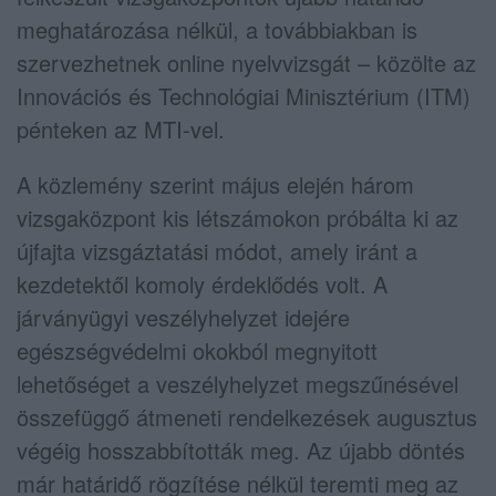
meghatározása nélkül, a továbbiakban is
szervezhetnek online nyelvvizsgát – közölte az
Innovációs és Technológiai Minisztérium (ITM)
pénteken az MTI-vel.
A közlemény szerint május elején három
vizsgaközpont kis létszámokon próbálta ki az
újfajta vizsgáztatási módot, amely iránt a
kezdetektől komoly érdeklődés volt. A
járványügyi veszélyhelyzet idejére
egészségvédelmi okokból megnyitott
lehetőséget a veszélyhelyzet megszűnésével
összefüggő átmeneti rendelkezések augusztus
végéig hosszabbították meg. Az újabb döntés
már határidő rögzítése nélkül teremti meg az