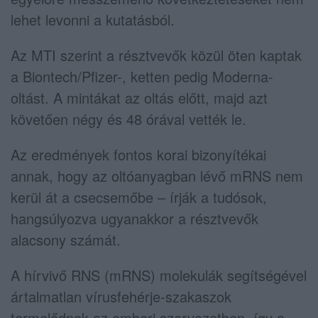
lehet levonni a kutatásból.
Az MTI szerint a résztvevők közül öten kaptak
a Biontech/Pfizer-, ketten pedig Moderna-
oltást. A mintákat az oltás előtt, majd azt
követően négy és 48 órával vették le.
Az eredmények fontos korai bizonyítékai
annak, hogy az oltóanyagban lévő mRNS nem
kerül át a csecsemőbe – írják a tudósok,
hangsúlyozva ugyanakkor a résztvevők
alacsony számát.
A hírvivő RNS (mRNS) molekulák segítségével
ártalmatlan vírusfehérje-szakaszok
termelődnek az emberi szervezetben, így a