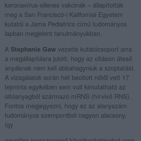
koronavírus-ellenes vakcinák – állapították
meg a San Franciscó-i Kaliforniai Egyetem
kutatói a Jama Pediatrics című tudományos
lapban megjelent tanulmányukban.
A
Stephanie Gaw
vezette kutatócsoport arra
a megállapításra jutott, hogy az oltáson áteső
anyáknak nem kell abbahagyniuk a szoptatást.
A vizsgálatok során hét beoltott nőtől vett 17
tejminta egyikében sem volt kimutatható az
oltóanyagból származó mRNS (hírvivő RNS).
Fontos megjegyezni, hogy ez az alanyszám
tudományos szempontból nagyon alacsony,
így
egyelőre messzemenő következtetéseket nem