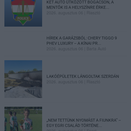
KÉT AUTÓ ÜTKÖZÖTT BOGÁCSON, A
MENTŐK IS A HELYSZÍNRE ÉRKE...
2026. augusztus 06
|
Riasztó
HÍREK A GARÁZSBÓL: CHERY TIGGO 9
PHEV LUXURY – A KÍNAI PR...
2026. augusztus 06
|
Barta Autó
LAKÓÉPÜLETEK LÁNGOLTAK SZERDÁN
2026. augusztus 06
|
Riasztó
„NEM TETTÜNK NYOMÁST A FIUNKRA” –
EGY EGRI CSALÁD TÖRTÉNE...
2026. augusztus 06
|
Sport