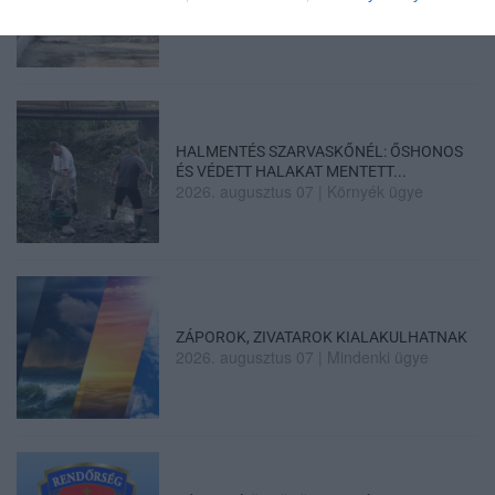
2026. augusztus 07
|
Eger ügye
HALMENTÉS SZARVASKŐNÉL: ŐSHONOS
ÉS VÉDETT HALAKAT MENTETT...
2026. augusztus 07
|
Környék ügye
ZÁPOROK, ZIVATAROK KIALAKULHATNAK
2026. augusztus 07
|
Mindenki ügye