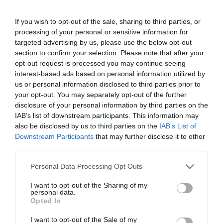
Szakértők szerint az oltás nyomán képződő
If you wish to opt-out of the sale, sharing to third parties, or
antitestek az anyatejen keresztül az
processing of your personal or sensitive information for
targeted advertising by us, please use the below opt-out
újszülöttbe kerülve úgynevezett
section to confirm your selection. Please note that after your
fészekimmunitást alakítanak ki, és védelmet
opt-out request is processed you may continue seeing
biztosítanak a gyereknek.
interest-based ads based on personal information utilized by
us or personal information disclosed to third parties prior to
your opt-out. You may separately opt-out of the further
Címlapfotó: The Scientist
disclosure of your personal information by third parties on the
IAB’s list of downstream participants. This information may
also be disclosed by us to third parties on the
IAB’s List of
Downstream Participants
that may further disclose it to other
third parties.
Please note that this website/app uses one or more Google
Personal Data Processing Opt Outs
Ne maradjon le a legfrissebb hírekről, kövessen
services and may gather and store information including but
bennünket az EGRI ÜGYEK Google Hírek oldalán!
not limited to your visit or usage behaviour. You may click to
I want to opt-out of the Sharing of my
personal data.
grant or deny consent to Google and its third-party tags to
Opted In
use your data for below specified purposes in below Google
VISSZA A FŐOLDALRA
consent section.
I want to opt-out of the Sale of my