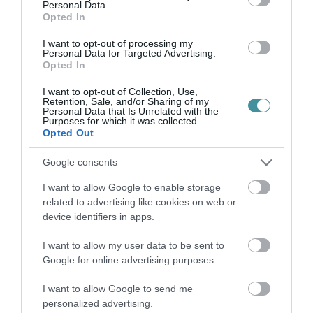
Personal Data.
Opted In
I want to opt-out of processing my
Personal Data for Targeted Advertising.
Opted In
I want to opt-out of Collection, Use,
Retention, Sale, and/or Sharing of my
Legfrissebb híreink
Personal Data that Is Unrelated with the
Purposes for which it was collected.
Opted Out
Google consents
TÖBB MINT EGY HÓNAP IS LEHET, MIRE
TELJESEN ÚJRAINDUL A P...
I want to allow Google to enable storage
2026. augusztus 07
|
Mindenki ügye
related to advertising like cookies on web or
device identifiers in apps.
I want to allow my user data to be sent to
Google for online advertising purposes.
TANULJ NÉMETÜL OTTHONRÓL: A
I want to allow Google to send me
DIGITÁLIS TANULÁS ELŐNYEI
2026. augusztus 07
|
Promóció
personalized advertising.