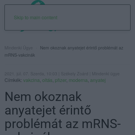
Skip to main content
Mindenki Ügye
Nem okoznak anyatejet érintő problémát az
mRNS-vakcinák
2021. júl. 07. Szerda, 10:03 | Székely Zoárd | Mindenki ügye
Címkék:
vakcina
,
oltás
,
pfizer
,
moderna
,
anyatej
Nem okoznak
anyatejet érintő
problémát az mRNS-