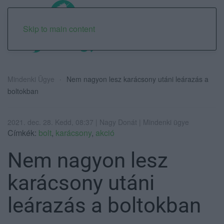
Skip to main content
Mindenki Ügye
Nem nagyon lesz karácsony utáni leárazás a
boltokban
2021. dec. 28. Kedd, 08:37 | Nagy Donát | Mindenki ügye
Címkék:
bolt
,
karácsony
,
akció
Nem nagyon lesz
karácsony utáni
leárazás a boltokban