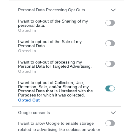
ÚJ MAGYAR KÜLÜGYI STRATÉGIA KÉSZÜL,
TELJES SZAKÍTÁS JÖN A...
Please note that this website/app uses one or more Google
Personal Data Processing Opt Outs
2026. augusztus 08
|
Mindenki ügye
services and may gather and store information including but
not limited to your visit or usage behaviour. You may click to
I want to opt-out of the Sharing of my
personal data.
grant or deny consent to Google and its third-party tags to
Opted In
use your data for below specified purposes in below Google
consent section.
I want to opt-out of the Sale of my
Personal Data.
TATA ELBŰVÖLŐ LÁTVÁNYOSSÁGAI,
Opted In
AMIKÉRT ÉRDEMES MEGNÉZNI
2026. augusztus 08
|
Promóció
I want to opt-out of processing my
Personal Data for Targeted Advertising.
Opted In
I want to opt-out of Collection, Use,
Retention, Sale, and/or Sharing of my
Personal Data that Is Unrelated with the
Purposes for which it was collected.
TÖBB MINT EGY HÓNAP IS LEHET, MIRE
Opted Out
TELJESEN ÚJRAINDUL A P...
2026. augusztus 07
|
Mindenki ügye
Google consents
I want to allow Google to enable storage
related to advertising like cookies on web or