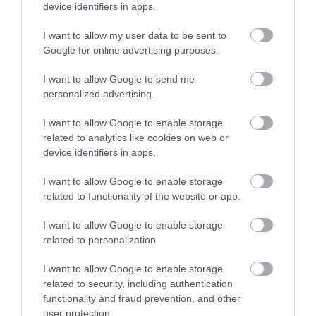
device identifiers in apps.
TANULJ NÉMETÜL OTTHONRÓL: A
I want to allow my user data to be sent to
DIGITÁLIS TANULÁS ELŐNYEI
Google for online advertising purposes.
2026. augusztus 07
|
Promóció
I want to allow Google to send me
personalized advertising.
I want to allow Google to enable storage
related to analytics like cookies on web or
ÚJRAINDULNAK A KORÁBBAN
device identifiers in apps.
LEÁLLÍTOTT SZOLGÁLTATÁSOK AZ EGRI...
2026. augusztus 07
|
Eger ügye
I want to allow Google to enable storage
related to functionality of the website or app.
I want to allow Google to enable storage
related to personalization.
TÍZ ÉVE NEM VOLT ILYEN ALACSONY AZ
INFLÁCIÓ MAGYARORSZÁGON
I want to allow Google to enable storage
2026. augusztus 07
|
Mindenki ügye
related to security, including authentication
functionality and fraud prevention, and other
user protection.