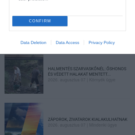
MINDHÁROM ÜTEMBEN DOLGOZNAK A 25-
CONFIRM
ÖS FŐÚTON EGERBEN
2026. augusztus 07
|
Eger ügye
Data Deletion
Data Access
Privacy Policy
HALMENTÉS SZARVASKŐNÉL: ŐSHONOS
ÉS VÉDETT HALAKAT MENTETT...
2026. augusztus 07
|
Környék ügye
ZÁPOROK, ZIVATAROK KIALAKULHATNAK
2026. augusztus 07
|
Mindenki ügye