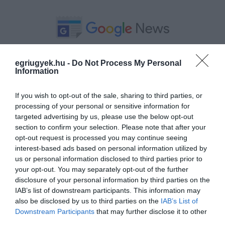
Ne maradjon le a legfrissebb hírekről, kövessen
egriugyek.hu -
Do Not Process My Personal
bennünket az EGRI ÜGYEK Google Hírek oldalán!
Information
If you wish to opt-out of the sale, sharing to third parties, or
VISSZA A FŐOLDALRA
processing of your personal or sensitive information for
targeted advertising by us, please use the below opt-out
section to confirm your selection. Please note that after your
opt-out request is processed you may continue seeing
interest-based ads based on personal information utilized by
us or personal information disclosed to third parties prior to
your opt-out. You may separately opt-out of the further
disclosure of your personal information by third parties on the
Legfrissebb híreink
IAB’s list of downstream participants. This information may
also be disclosed by us to third parties on the
IAB’s List of
Downstream Participants
that may further disclose it to other
third parties.