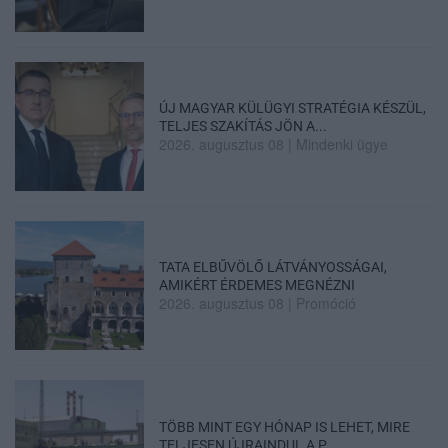
ÚJ MAGYAR KÜLÜGYI STRATÉGIA KÉSZÜL,
TELJES SZAKÍTÁS JÖN A...
2026. augusztus 08
|
Mindenki ügye
TATA ELBŰVÖLŐ LÁTVÁNYOSSÁGAI,
AMIKÉRT ÉRDEMES MEGNÉZNI
2026. augusztus 08
|
Promóció
TÖBB MINT EGY HÓNAP IS LEHET, MIRE
TELJESEN ÚJRAINDUL A P...