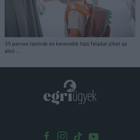
35 perces tanórák és kevesebb házi feladat jöhet az
alsó ...
.