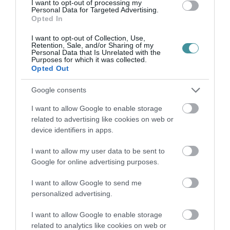
I want to opt-out of processing my
Fideszhez kötődő szereplők szerint a közjogi
Personal Data for Targeted Advertising.
Opted In
méltóságok mandátumának idő előtti
I want to opt-out of Collection, Use,
megszüntetése veszélyes precedenst
Retention, Sale, and/or Sharing of my
Personal Data that Is Unrelated with the
teremthet, míg a Tisza Párt és támogatói
Purposes for which it was collected.
Opted Out
szerint a demokratikus felhatalmazás
felülírhatja a korábbi politikai kinevezéseket. A
Google consents
kérdés nemcsak Magyarországon, hanem
I want to allow Google to enable storage
nemzetközi szinten is figyelmet kap, hiszen az
related to advertising like cookies on web or
device identifiers in apps.
alkotmányos intézmények függetlensége
minden demokratikus rendszer egyik alapvető
I want to allow my user data to be sent to
Google for online advertising purposes.
mércéje. Különös színezetet ennek a
tüntetsnek viszont az ad, hogy az elmúlt
I want to allow Google to send me
időszakban a Fidesz semmilyen módon nem
personalized advertising.
állt ki a jogállami kérdések mellett.
I want to allow Google to enable storage
related to analytics like cookies on web or