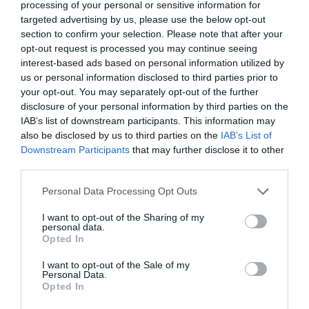
demokratikus megújulást, addig az ellenzők
processing of your personal or sensitive information for
targeted advertising by us, please use the below opt-out
úgy vélik, a vezetők eltávolítása
section to confirm your selection. Please note that after your
veszélyeztetheti a jogállami intézmények
opt-out request is processed you may continue seeing
interest-based ads based on personal information utilized by
függetlenségét.
us or personal information disclosed to third parties prior to
your opt-out. You may separately opt-out of the further
A vita várhatóan a következő hetekben és
disclosure of your personal information by third parties on the
hónapokban is meghatározó témája marad a
IAB’s list of downstream participants. This information may
also be disclosed by us to third parties on the
IAB’s List of
magyar közéletnek.
Downstream Participants
that may further disclose it to other
third parties.
A vasárnapi tüntetés jelentősége túlmutat a
Please note that this website/app uses one or more Google
Personal Data Processing Opt Outs
résztvevők számán. A demonstráció valójában
services and may gather and store information including but
arról a politikai és alkotmányjogi vitáról szólt,
not limited to your visit or usage behaviour. You may click to
I want to opt-out of the Sharing of my
personal data.
grant or deny consent to Google and its third-party tags to
hogy meddig terjed egy kétharmados
Opted In
use your data for below specified purposes in below Google
parlamenti többség felhatalmazása, és milyen
consent section.
I want to opt-out of the Sale of my
Personal Data.
módon változtatható meg a korábbi kormányok
Opted In
által kialakított intézményi rendszer. A