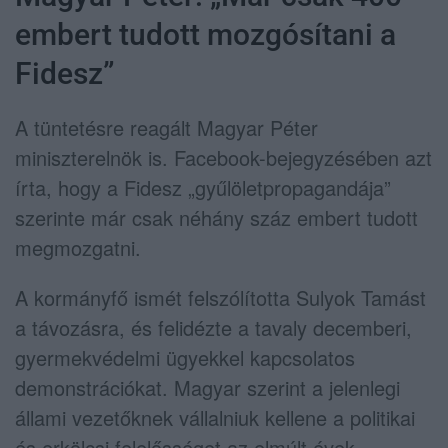
embert tudott mozgósítani a
Fidesz”
A tüntetésre reagált Magyar Péter
miniszterelnök is. Facebook-bejegyzésében azt
írta, hogy a Fidesz „gyűlöletpropagandája”
szerinte már csak néhány száz embert tudott
megmozgatni.
A kormányfő ismét felszólította Sulyok Tamást
a távozásra, és felidézte a tavaly decemberi,
gyermekvédelmi ügyekkel kapcsolatos
demonstrációkat. Magyar szerint a jelenlegi
állami vezetőknek vállalniuk kellene a politikai
és erkölcsi felelősséget az elmúlt évek