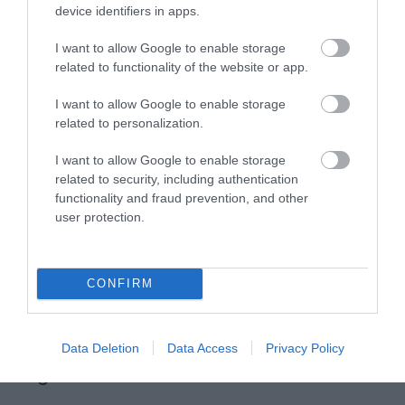
indexkép: MTI, Bruzák Noémi
device identifiers in apps.
I want to allow Google to enable storage
related to functionality of the website or app.
I want to allow Google to enable storage
related to personalization.
Ne maradjon le a legfrissebb hírekről, kövessen
bennünket az EGRI ÜGYEK Google Hírek oldalán!
I want to allow Google to enable storage
related to security, including authentication
functionality and fraud prevention, and other
user protection.
VISSZA A FŐOLDALRA
CONFIRM
Data Deletion
Data Access
Privacy Policy
Legfrissebb híreink