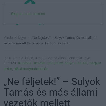
Skip to main content
Mindenki Ügye
„Ne féljetek!” – Sulyok Tamás és más állami
vezetők mellett tüntettek a Sándor-palotánál
2026. jún. 08. Hétfő, 07:30 | Csarnó Ákos | Mindenki ügye
Címkék:
tüntetés
,
közélet
,
polt péter
,
sulyok tamás
,
magyar
péter
,
alkotmánymódosítás
„Ne féljetek!” – Sulyok
Tamás és más állami
vezetők mellett