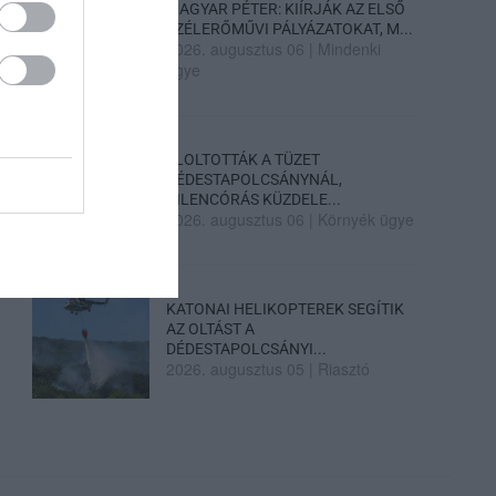
MAGYAR PÉTER: KIÍRJÁK AZ ELSŐ
SZÉLERŐMŰVI PÁLYÁZATOKAT, M...
2026. augusztus 06
|
Mindenki
ügye
ELOLTOTTÁK A TÜZET
DÉDESTAPOLCSÁNYNÁL,
KILENCÓRÁS KÜZDELE...
2026. augusztus 06
|
Környék ügye
KATONAI HELIKOPTEREK SEGÍTIK
AZ OLTÁST A
DÉDESTAPOLCSÁNYI...
2026. augusztus 05
|
Riasztó