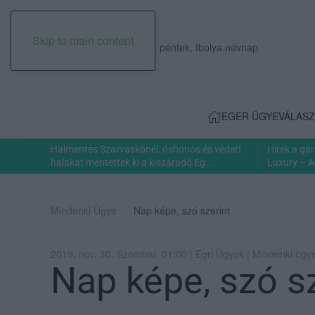
Skip to main content
2026. augusztus 07., péntek, Ibolya névnap
EGER ÜGYE
VÁLASZ
Halmentés Szarvaskőnél: őshonos és védett
Hírek a ga
halakat mentettek ki a kiszáradó Eg...
Luxury – A
Mindenki Ügye
Nap képe, szó szerint
2019. nov. 30. Szombat, 01:00 | Egri Ügyek | Mindenki ügy
Nap képe, szó s