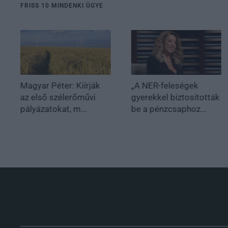
FRISS 10 MINDENKI ÜGYE
Magyar Péter: Kiírják
„A NER-feleségek
az első szélerőművi
gyerekkel biztosították
pályázatokat, m...
be a pénzcsaphoz...
.