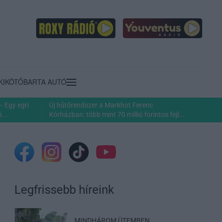
KIKÖTŐ
BARTA AUTÓ
– Egy egri
Új hűtőrendszer a Markhot Ferenc
...
Kórházban: több mint 70 millió forintos fejl...
Legfrissebb híreink
MINDHÁROM ÜTEMBEN