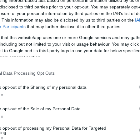
eing interest-based ads based on personal information utilized by us or
disclosed to third parties prior to your opt-out. You may separately opt-
losure of your personal information by third parties on the IAB’s list of
. This information may also be disclosed by us to third parties on the
IA
Participants
that may further disclose it to other third parties.
 that this website/app uses one or more Google services and may gath
including but not limited to your visit or usage behaviour. You may click 
 to Google and its third-party tags to use your data for below specifi
ogle consent section.
l Data Processing Opt Outs
mka Péter/MTI
o opt-out of the Sharing of my personal data.
In
o opt-out of the Sale of my Personal Data.
In
to opt-out of processing my Personal Data for Targeted
ing.
en bennünket az EGRI ÜGYEK Google Hírek oldalán!
In