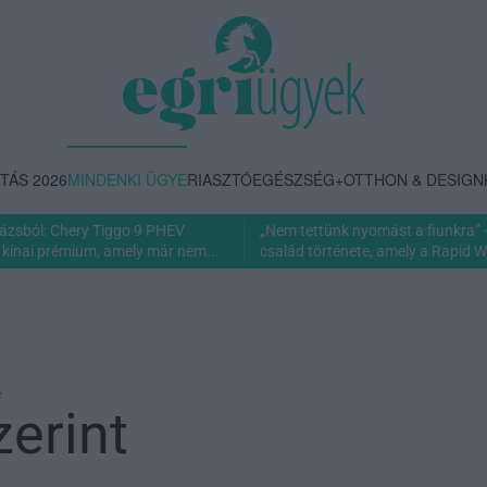
TÁS 2026
MINDENKI ÜGYE
RIASZTÓ
EGÉSZSÉG+
OTTHON & DESIGN
rázsból: Chery Tiggo 9 PHEV
„Nem tettünk nyomást a fiunkra” 
 kínai prémium, amely már nem...
család története, amely a Rapid Wi
e
zerint