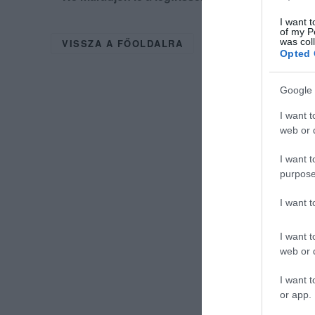
I want t
of my P
was col
VISSZA A FŐOLDALRA
Opted 
Google 
I want t
web or d
I want t
purpose
I want 
I want t
web or d
I want t
or app.