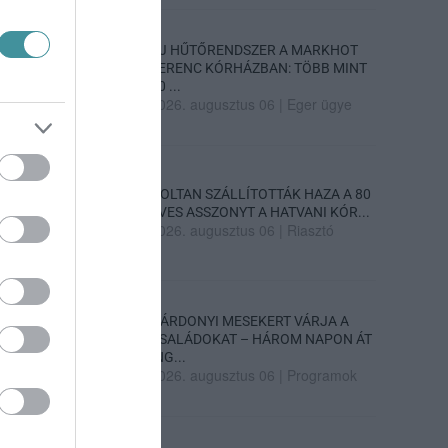
ÚJ HŰTŐRENDSZER A MARKHOT
FERENC KÓRHÁZBAN: TÖBB MINT
70 ...
2026. augusztus 06
|
Eger ügye
HOLTAN SZÁLLÍTOTTÁK HAZA A 80
ÉVES ASSZONYT A HATVANI KÓR...
2026. augusztus 06
|
Riasztó
GÁRDONYI MESEKERT VÁRJA A
CSALÁDOKAT – HÁROM NAPON ÁT
ING...
2026. augusztus 06
|
Programok