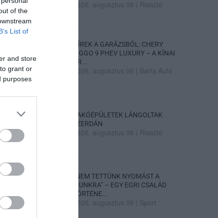
 personal
2026. augusztus 06
|
Riasztó
out of the
 downstream
B’s List of
HÍREK A GARÁZSBÓL: CHERY
TIGGO 9 PHEV LUXURY – A KÍNAI
er and store
PR...
to grant or
2026. augusztus 06
|
Barta Autó
ed purposes
LAKÓÉPÜLETEK LÁNGOLTAK
SZERDÁN
2026. augusztus 06
|
Riasztó
„NEM TETTÜNK NYOMÁST A
FIUNKRA” – EGY EGRI CSALÁD
TÖRTÉNE...
2026. augusztus 06
|
Sport