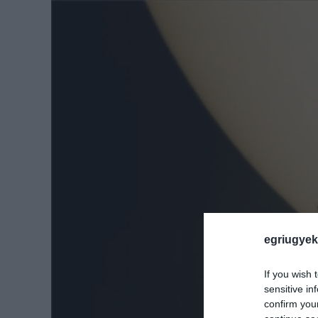
egriugyek
If you wish 
sensitive in
confirm you