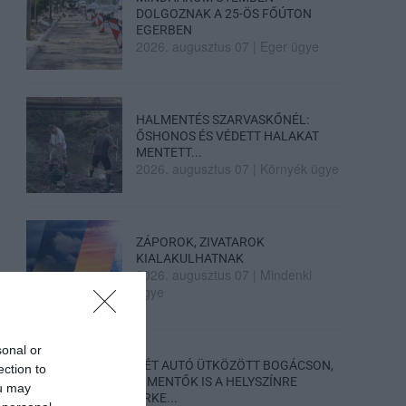
DOLGOZNAK A 25-ÖS FŐÚTON
EGERBEN
2026. augusztus 07
|
Eger ügye
HALMENTÉS SZARVASKŐNÉL:
ŐSHONOS ÉS VÉDETT HALAKAT
MENTETT...
2026. augusztus 07
|
Környék ügye
ZÁPOROK, ZIVATAROK
KIALAKULHATNAK
2026. augusztus 07
|
Mindenki
ügye
sonal or
KÉT AUTÓ ÜTKÖZÖTT BOGÁCSON,
ection to
A MENTŐK IS A HELYSZÍNRE
ou may
ÉRKE...