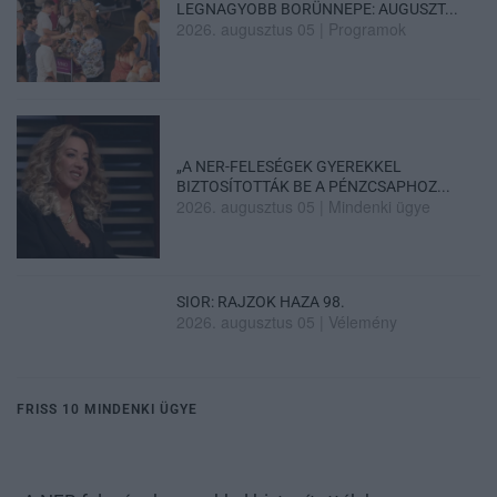
LEGNAGYOBB BORÜNNEPE: AUGUSZT...
2026. augusztus 05
|
Programok
„A NER-FELESÉGEK GYEREKKEL
BIZTOSÍTOTTÁK BE A PÉNZCSAPHOZ...
2026. augusztus 05
|
Mindenki ügye
SIOR: RAJZOK HAZA 98.
2026. augusztus 05
|
Vélemény
FRISS 10 MINDENKI ÜGYE