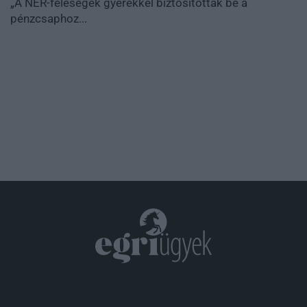
„A NER-feleségek gyerekkel biztosították be a
pénzcsaphoz...
.