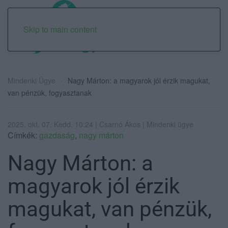
Skip to main content
Mindenki Ügye
Nagy Márton: a magyarok jól érzik magukat,
van pénzük, fogyasztanak
2025. okt. 07. Kedd, 10:24 | Csarnó Ákos | Mindenki ügye
Címkék:
gazdaság
,
nagy márton
Nagy Márton: a
magyarok jól érzik
magukat, van pénzük,