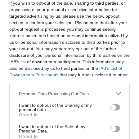
If you wish to opt-out of the sale, sharing to third parties, or
elsősorban a vállalati szektor gyenge
processing of your personal or sensitive information for
teljesítményéből fakad.
targeted advertising by us, please use the below opt-out
section to confirm your selection. Please note that after your
opt-out request is processed you may continue seeing
indexkép: Getty Images
interest-based ads based on personal information utilized by
us or personal information disclosed to third parties prior to
your opt-out. You may separately opt-out of the further
disclosure of your personal information by third parties on the
IAB’s list of downstream participants. This information may
Ne maradjon le a legfrissebb hírekről, kövessen
also be disclosed by us to third parties on the
IAB’s List of
bennünket az EGRI ÜGYEK Google Hírek oldalán!
Downstream Participants
that may further disclose it to other
third parties.
Please note that this website/app uses one or more Google
Personal Data Processing Opt Outs
VISSZA A FŐOLDALRA
services and may gather and store information including but
not limited to your visit or usage behaviour. You may click to
I want to opt-out of the Sharing of my
personal data.
grant or deny consent to Google and its third-party tags to
Opted In
use your data for below specified purposes in below Google
consent section.
I want to opt-out of the Sale of my
Personal Data.
Opted In