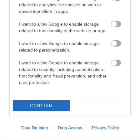
2026. augusztus 06
|
Sport
related to analytics like cookies on web or
device identifiers in apps.
I want to allow Google to enable storage
related to functionality of the website or app.
ÚJ HŰTŐRENDSZER A MARKHOT FERENC
KÓRHÁZBAN: TÖBB MINT 70 ...
2026. augusztus 06
|
Eger ügye
I want to allow Google to enable storage
related to personalization.
HOLTAN SZÁLLÍTOTTÁK HAZA A 80 ÉVES
I want to allow Google to enable storage
ASSZONYT A HATVANI KÓR...
2026. augusztus 06
|
Riasztó
related to security, including authentication
functionality and fraud prevention, and other
user protection.
GÁRDONYI MESEKERT VÁRJA A
CSALÁDOKAT – HÁROM NAPON ÁT ING...
CONFIRM
2026. augusztus 06
|
Programok
Data Deletion
Data Access
Privacy Policy