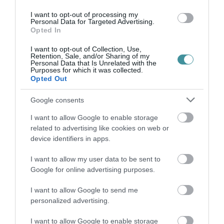
Legfrissebb híreink
I want to opt-out of processing my
Personal Data for Targeted Advertising.
Opted In
I want to opt-out of Collection, Use,
Retention, Sale, and/or Sharing of my
KÉT AUTÓ ÜTKÖZÖTT BOGÁCSON, A
Personal Data that Is Unrelated with the
MENTŐK IS A HELYSZÍNRE ÉRKE...
Purposes for which it was collected.
2026. augusztus 06
|
Riasztó
Opted Out
Google consents
HÍREK A GARÁZSBÓL: CHERY TIGGO 9
I want to allow Google to enable storage
PHEV LUXURY – A KÍNAI PR...
related to advertising like cookies on web or
2026. augusztus 06
|
Barta Autó
device identifiers in apps.
I want to allow my user data to be sent to
LAKÓÉPÜLETEK LÁNGOLTAK SZERDÁN
2026. augusztus 06
|
Riasztó
Google for online advertising purposes.
I want to allow Google to send me
personalized advertising.
„NEM TETTÜNK NYOMÁST A FIUNKRA” –
I want to allow Google to enable storage
EGY EGRI CSALÁD TÖRTÉNE...