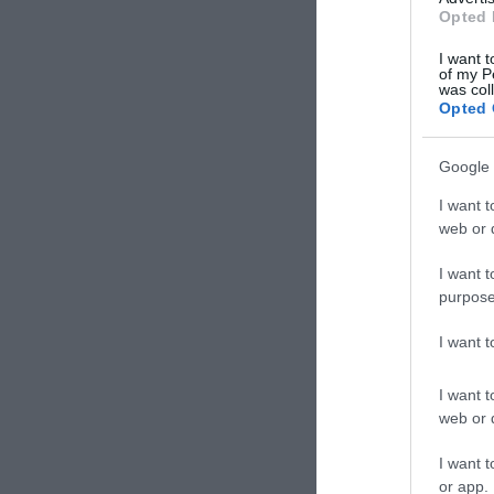
Opted 
I want t
of my P
was col
Opted 
Google 
I want t
web or d
I want t
purpose
I want 
I want t
web or d
I want t
or app.