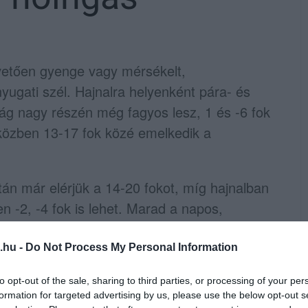
vetően gyenge vagy mérsékelt,
yugati szél. Hajnalra helyenként pára- és
zág nagy részén még fagyos lesz, 1 és -6 fok
közben 13-17 fok közé emelkedik a
tán már elérjük a 14-20 fokot, míg hajnalban
n -2, -4 fok is lehet. Marad a napos,
madhat a délnyugati szél.
.hu -
Do Not Process My Personal Information
nk 15-21 fokos maximumokkal, sok
to opt-out of the sale, sharing to third parties, or processing of your per
 fátyolfelhők is lehetnek az égen. Csapadék
formation for targeted advertising by us, please use the below opt-out s