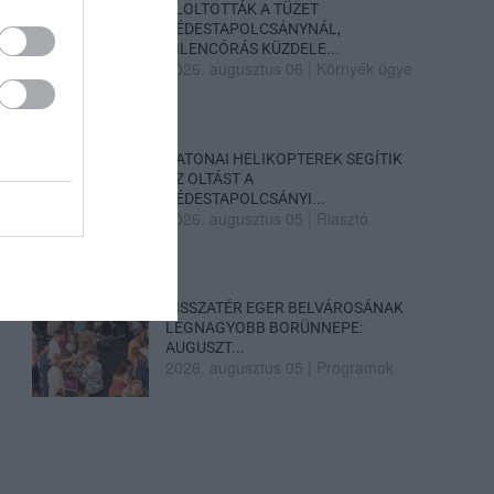
ELOLTOTTÁK A TÜZET
DÉDESTAPOLCSÁNYNÁL,
KILENCÓRÁS KÜZDELE...
2026. augusztus 06
|
Környék ügye
KATONAI HELIKOPTEREK SEGÍTIK
AZ OLTÁST A
DÉDESTAPOLCSÁNYI...
2026. augusztus 05
|
Riasztó
VISSZATÉR EGER BELVÁROSÁNAK
LEGNAGYOBB BORÜNNEPE:
AUGUSZT...
2026. augusztus 05
|
Programok