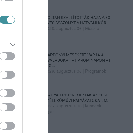
HOLTAN SZÁLLÍTOTTÁK HAZA A 80
ÉVES ASSZONYT A HATVANI KÓR...
2026. augusztus 06
|
Riasztó
GÁRDONYI MESEKERT VÁRJA A
CSALÁDOKAT – HÁROM NAPON ÁT
ING...
2026. augusztus 06
|
Programok
MAGYAR PÉTER: KIÍRJÁK AZ ELSŐ
SZÉLERŐMŰVI PÁLYÁZATOKAT, M...
2026. augusztus 06
|
Mindenki
ügye