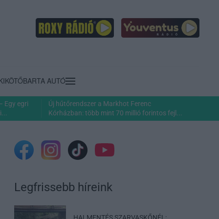
KIKÖTŐ
BARTA AUTÓ
– Egy egri
Új hűtőrendszer a Markhot Ferenc
...
Kórházban: több mint 70 millió forintos fejl...
Legfrissebb híreink
HALMENTÉS SZARVASKŐNÉL: