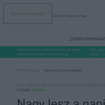
Skip to main content
2026. augusztus 07., péntek, Ibolya névnap
EGER ÜGYE
VÁLASZ
Halmentés Szarvaskőnél: őshonos és védett
Hírek a ga
halakat mentettek ki a kiszáradó Eg...
Luxury – A
Mindenki Ügye
Nagy lesz a napi hőingás
2025. márc. 05. Szerda, 07:38 | Csarnó Ákos | Mindenki ü
Címkék:
időjárás
Nagy lesz a nap