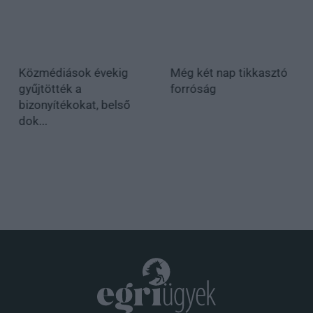
Közmédiások évekig
Még két nap tikkasztó
gyűjtötték a
forróság
bizonyítékokat, belső
dok...