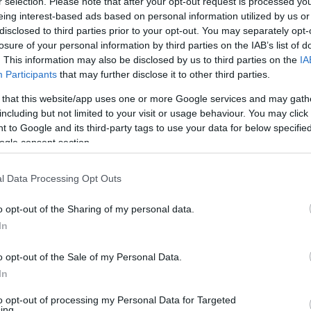
nként élénk lehet a déli-délkeleti szél.
r selection. Please note that after your opt-out request is processed y
eing interest-based ads based on personal information utilized by us or
disclosed to third parties prior to your opt-out. You may separately opt-
losure of your personal information by third parties on the IAB’s list of
. This information may also be disclosed by us to third parties on the
IA
Participants
that may further disclose it to other third parties.
 that this website/app uses one or more Google services and may gath
including but not limited to your visit or usage behaviour. You may click 
 to Google and its third-party tags to use your data for below specifi
ogle consent section.
en bennünket az EGRI ÜGYEK Google Hírek oldalán!
l Data Processing Opt Outs
o opt-out of the Sharing of my personal data.
In
o opt-out of the Sale of my Personal Data.
In
to opt-out of processing my Personal Data for Targeted
ing.