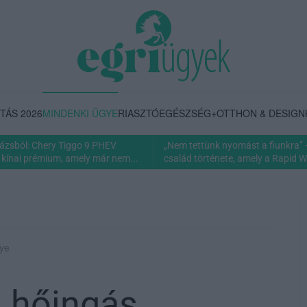
TÁS 2026
MINDENKI ÜGYE
RIASZTÓ
EGÉSZSÉG+
OTTHON & DESIGN
rázsból: Chery Tiggo 9 PHEV
„Nem tettünk nyomást a fiunkra” 
 kínai prémium, amely már nem...
család története, amely a Rapid Wi
gye
i hőingás