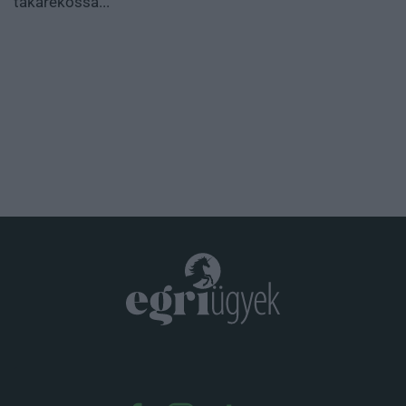
takarékossá...
.