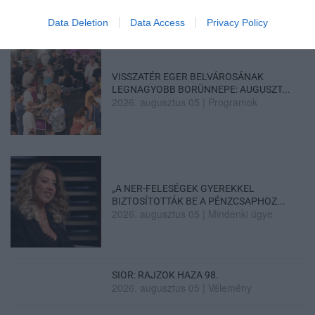
Data Deletion
Data Access
Privacy Policy
VISSZATÉR EGER BELVÁROSÁNAK
LEGNAGYOBB BORÜNNEPE: AUGUSZT...
2026. augusztus 05
|
Programok
„A NER-FELESÉGEK GYEREKKEL
BIZTOSÍTOTTÁK BE A PÉNZCSAPHOZ...
2026. augusztus 05
|
Mindenki ügye
SIOR: RAJZOK HAZA 98.
2026. augusztus 05
|
Vélemény