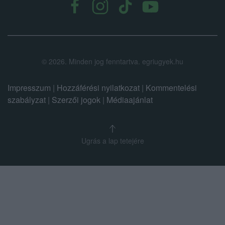
©
2026.
Minden jog fenntartva. egriugyek.hu
Impresszum
|
Hozzáférési nyilatkozat
|
Kommentelési
szabályzat
|
Szerzői jogok
|
Médiaajánlat
Ugrás a lap tetejére