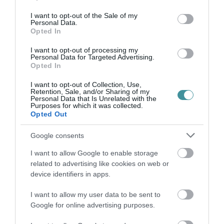
use your data for below specified purposes in below Google
bemutatókat is tartottak, amelyek nagy sikert
consent section.
I want to opt-out of the Sale of my
Personal Data.
arattak. Az esemény kiváló lehetőséget
Opted In
biztosított arra is, hogy azok a diákok, akik
I want to opt-out of processing my
eddig nem gondolkodtak szakmatanulásban,
Personal Data for Targeted Advertising.
Opted In
megismerhessék a szakképzési rendszer
I want to opt-out of Collection, Use,
előnyeit és lehetőségeit.
Retention, Sale, and/or Sharing of my
Personal Data that Is Unrelated with the
Purposes for which it was collected.
Forrás: HKIK
Opted Out
Google consents
I want to allow Google to enable storage
related to advertising like cookies on web or
Ne maradjon le a legfrissebb hírekről, kövessen
device identifiers in apps.
bennünket az EGRI ÜGYEK Google Hírek oldalán!
I want to allow my user data to be sent to
Google for online advertising purposes.
VISSZA A FŐOLDALRA