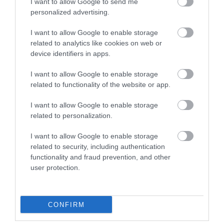
I want to allow Google to send me
personalized advertising.
I want to allow Google to enable storage
related to analytics like cookies on web or
device identifiers in apps.
I want to allow Google to enable storage
Legfrissebb híreink
related to functionality of the website or app.
I want to allow Google to enable storage
ELOLTOTTÁK A TÜZET
related to personalization.
DÉDESTAPOLCSÁNYNÁL, KILENCÓRÁS
KÜZDELE...
I want to allow Google to enable storage
2026. augusztus 06
|
Környék ügye
related to security, including authentication
functionality and fraud prevention, and other
user protection.
KATONAI HELIKOPTEREK SEGÍTIK AZ
CONFIRM
OLTÁST A DÉDESTAPOLCSÁNYI...
2026. augusztus 05
|
Riasztó