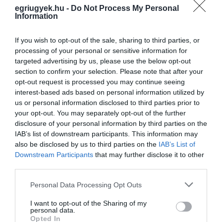
kapcsolatban. Az eredmények azt mutatták,
egriugyek.hu -
Do Not Process My Personal
Information
hogy a többség a felsőoktatásban kíván
továbbtanulni, elsősorban műszaki vagy
If you wish to opt-out of the sale, sharing to third parties, or
gazdasági területen. Az egyetemek képviselői
processing of your personal or sensitive information for
targeted advertising by us, please use the below opt-out
részletes tájékoztatást adtak a pontszámítási
section to confirm your selection. Please note that after your
és felvételi szabályokról is.
opt-out request is processed you may continue seeing
interest-based ads based on personal information utilized by
us or personal information disclosed to third parties prior to
A kiállító cégek különös figyelmet fordítottak a
your opt-out. You may separately opt-out of the further
gyakorlatorientált műszaki szakmák
disclosure of your personal information by third parties on the
IAB’s list of downstream participants. This information may
bemutatására, ami nagy érdeklődést váltott ki
also be disclosed by us to third parties on the
IAB’s List of
a fiatalok körében. Többen már konkrét,
Downstream Participants
that may further disclose it to other
jelenleg is nyitott pozíciókról érdeklődtek.
third parties.
Please note that this website/app uses one or more Google
Personal Data Processing Opt Outs
A Heves Vármegyei Szakképzési Centrum
services and may gather and store information including but
not limited to your visit or usage behaviour. You may click to
I want to opt-out of the Sharing of my
standjainál a szépészeti szakmák voltak a
personal data.
grant or deny consent to Google and its third-party tags to
Opted In
legnépszerűbbek. A leendő fodrászok rövid