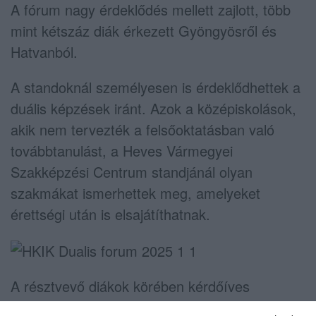
A fórum nagy érdeklődés mellett zajlott, több
mint kétszáz diák érkezett Gyöngyösről és
Hatvanból.
A standoknál személyesen is érdeklődhettek a
duális képzések iránt. Azok a középiskolások,
akik nem tervezték a felsőoktatásban való
továbbtanulást, a Heves Vármegyei
Szakképzési Centrum standjánál olyan
szakmákat ismerhettek meg, amelyeket
érettségi után is elsajátíthatnak.
A résztvevő diákok körében kérdőíves
felmérést végeztek jövőbeli terveikkel