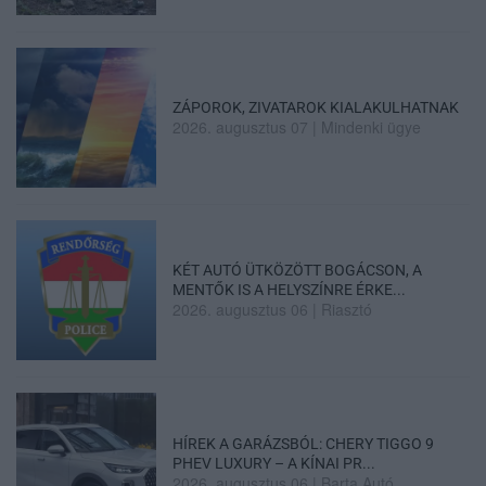
ZÁPOROK, ZIVATAROK KIALAKULHATNAK
2026. augusztus 07
|
Mindenki ügye
KÉT AUTÓ ÜTKÖZÖTT BOGÁCSON, A
MENTŐK IS A HELYSZÍNRE ÉRKE...
2026. augusztus 06
|
Riasztó
HÍREK A GARÁZSBÓL: CHERY TIGGO 9
PHEV LUXURY – A KÍNAI PR...
2026. augusztus 06
|
Barta Autó