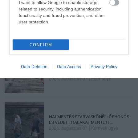
I want to allow Google to enable storage
related to security, including authentication
functionality and fraud prevention, and other
TÍZ ÉVE NEM VOLT ILYEN ALACSONY AZ
user protection.
INFLÁCIÓ MAGYARORSZÁGON
2026. augusztus 07
|
Mindenki ügye
CONFIRM
Data Deletion
Data Access
Privacy Policy
MINDHÁROM ÜTEMBEN DOLGOZNAK A 25-
ÖS FŐÚTON EGERBEN
2026. augusztus 07
|
Eger ügye
HALMENTÉS SZARVASKŐNÉL: ŐSHONOS
ÉS VÉDETT HALAKAT MENTETT...
2026. augusztus 07
|
Környék ügye