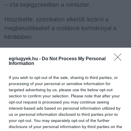
– írta bejegyzésében a miniszter.
Hozzátette: szombaton sikerült lezárni a
megbeszéléseket a moldovai kormánnyal a
kérdésben.
egriugyek.hu -
Do Not Process My Personal
Information
Ne maradjon le a legfrissebb hírekről, kövessen
If you wish to opt-out of the sale, sharing to third parties, or
bennünket az EGRI ÜGYEK Google Hírek oldalán!
processing of your personal or sensitive information for
targeted advertising by us, please use the below opt-out
section to confirm your selection. Please note that after your
opt-out request is processed you may continue seeing
VISSZA A FŐOLDALRA
interest-based ads based on personal information utilized by
us or personal information disclosed to third parties prior to
your opt-out. You may separately opt-out of the further
disclosure of your personal information by third parties on the