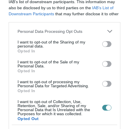
IAB’s list of downstream participants. This information may
also be disclosed by us to third parties on the
IAB’s List of
Downstream Participants
that may further disclose it to other
third parties.
Legfrissebb híreink
Please note that this website/app uses one or more Google
Personal Data Processing Opt Outs
services and may gather and store information including but
not limited to your visit or usage behaviour. You may click to
I want to opt-out of the Sharing of my
ÚJ MAGYAR KÜLÜGYI STRATÉGIA KÉSZÜL,
personal data.
grant or deny consent to Google and its third-party tags to
Opted In
TELJES SZAKÍTÁS JÖN A...
use your data for below specified purposes in below Google
2026. augusztus 08
|
Mindenki ügye
consent section.
I want to opt-out of the Sale of my
Personal Data.
Opted In
I want to opt-out of processing my
Personal Data for Targeted Advertising.
Opted In
TATA ELBŰVÖLŐ LÁTVÁNYOSSÁGAI,
AMIKÉRT ÉRDEMES MEGNÉZNI
2026. augusztus 08
|
Promóció
I want to opt-out of Collection, Use,
Retention, Sale, and/or Sharing of my
Personal Data that Is Unrelated with the
Purposes for which it was collected.
Opted Out