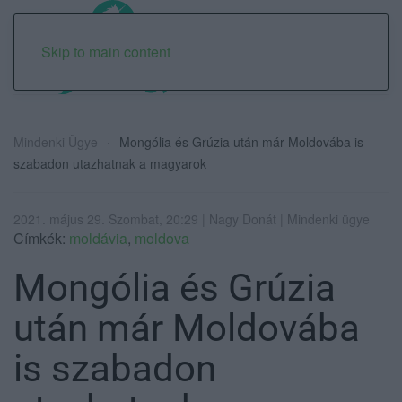
Skip to main content
Mindenki Ügye
Mongólia és Grúzia után már Moldovába is
szabadon utazhatnak a magyarok
2021. május 29. Szombat, 20:29 | Nagy Donát | Mindenki ügye
Címkék:
moldávia
,
moldova
Mongólia és Grúzia
után már Moldovába
is szabadon