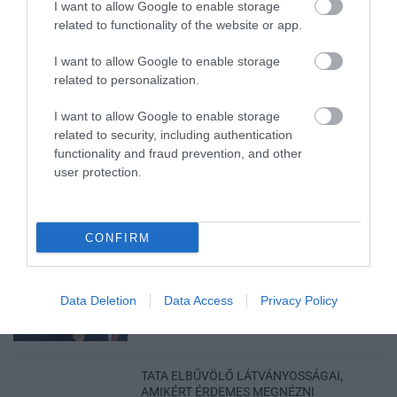
I want to allow Google to enable storage
related to functionality of the website or app.
35 PERCES TANÓRÁK ÉS KEVESEBB HÁZI
I want to allow Google to enable storage
FELADAT JÖHET AZ ALSÓ ...
related to personalization.
2026. augusztus 08
|
Mindenki ügye
I want to allow Google to enable storage
related to security, including authentication
functionality and fraud prevention, and other
BAKA ANDRÁST JELÖLI KÖZTÁRSASÁGI
user protection.
ELNÖKNEK A TISZA
2026. augusztus 08
|
Mindenki ügye
CONFIRM
ÚJ MAGYAR KÜLÜGYI STRATÉGIA KÉSZÜL,
TELJES SZAKÍTÁS JÖN A...
2026. augusztus 08
|
Mindenki ügye
Data Deletion
Data Access
Privacy Policy
TATA ELBŰVÖLŐ LÁTVÁNYOSSÁGAI,
AMIKÉRT ÉRDEMES MEGNÉZNI