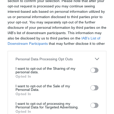
section to confirm your selection. Please note that after your
opt-out request is processed you may continue seeing
GE Healthcare Magyarország, Csillagszekér
interest-based ads based on personal information utilized by
Planetárium, TRIGO Kft,
grafikaszoftver.hu
,
us or personal information disclosed to third parties prior to
your opt-out. You may separately opt-out of the further
Magyar Pénzügyi Közvetítő Zrt., Örökmozgó
disclosure of your personal information by third parties on the
mozi, Puskin mozi, Cirko-Gejzír mozi, a
IAB’s list of downstream participants. This information may
also be disclosed by us to third parties on the
IAB’s List of
decemberi 10-i Comic Con, a Lurdy Házban
Downstream Participants
that may further disclose it to other
rendezett Star Wars találkozó, és még számos
third parties.
egyéni lelkes sci-fi rajongó, akik munkája nélkül
Please note that this website/app uses one or more Google
Personal Data Processing Opt Outs
kisebb lenne az OlvasásGalaktika!
services and may gather and store information including but
not limited to your visit or usage behaviour. You may click to
I want to opt-out of the Sharing of my
personal data.
grant or deny consent to Google and its third-party tags to
Te követed már az Egri Ügyeket a
Opted In
use your data for below specified purposes in below Google
Facebookon? Nem! Akkor
most
ITT
consent section.
I want to opt-out of the Sale of my
Personal Data.
megteheted! Köszönjük!
Opted In
I want to opt-out of processing my
Personal Data for Targeted Advertising.
Opted In