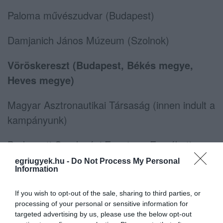
Paloma művészudvar (Budapest)
Damjanich János Múzeum (Szolnok)
Vöröskereszt (Budapest, Békés megye,
Heves megye)
Magyar Asztronautikai Társaság (innen indult a
kampányunk)
Budapesti Gazdasági Egyetem, Erzsébeti
Közgazdasági Szakgimnázium, Budapesti
egriugyek.hu -
Do Not Process My Personal
Information
Gazdasági Szakképzési Centrum Csete Balázs
Szakgimnáziuma, Budapesti Gépészeti
If you wish to opt-out of the sale, sharing to third parties, or
Szakképzési Centrum Eötvös Loránd
processing of your personal or sensitive information for
targeted advertising by us, please use the below opt-out
Szakgimnáziuma és Szakközépiskolája