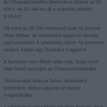
Az OlvasásGalaktika lélekszáma átlépte az 50
000-t, és 50 440-en áll a számláló délelőtt
9:28-kor.
Ha mind az 50 000 résztvevő csak tíz perccel
olvas többet, az összeadva egyévnyi olvasás
egyhuzamban! A lehetőség nyitott: ha szeretne
olvasni, kérjen egy Galaktika magazint!
A kampány nem titkolt célja még, hogy minél
több fiatalt bevonjon az OlvasásGalaktikába.
„Színvonalas science fiction olvasására
biztatnánk, ebben ugyanis az olvasó
megtalálhatja
a példaképül választható hősöket éppúgy, mint