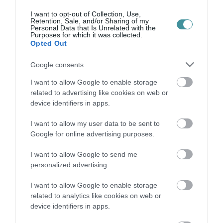
I want to opt-out of Collection, Use,
Retention, Sale, and/or Sharing of my
Personal Data that Is Unrelated with the
Purposes for which it was collected.
Ne maradjon le a legfrissebb hírekről, kövessen
Opted Out
bennünket az EGRI ÜGYEK Google Hírek oldalán!
Google consents
VISSZA A FŐOLDALRA
I want to allow Google to enable storage
related to advertising like cookies on web or
device identifiers in apps.
I want to allow my user data to be sent to
Google for online advertising purposes.
I want to allow Google to send me
personalized advertising.
Legfrissebb híreink
I want to allow Google to enable storage
A GYAKORNOKI MUNKA: LEHETŐSÉGEK ÉS
related to analytics like cookies on web or
KIHÍVÁSOK A KARRIER KE...
device identifiers in apps.
2026. augusztus 09
|
Promóció