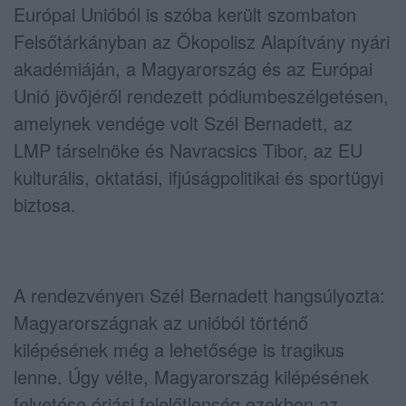
Európai Unióból is szóba került szombaton
Felsőtárkányban az Ökopolisz Alapítvány nyári
akadémiáján, a Magyarország és az Európai
Unió jövőjéről rendezett pódiumbeszélgetésen,
amelynek vendége volt Szél Bernadett, az
LMP társelnöke és Navracsics Tibor, az EU
kulturális, oktatási, ifjúságpolitikai és sportügyi
biztosa.
A rendezvényen Szél Bernadett hangsúlyozta:
Magyarországnak az unióból történő
kilépésének még a lehetősége is tragikus
lenne. Úgy vélte, Magyarország kilépésének
felvetése óriási felelőtlenség ezekben az