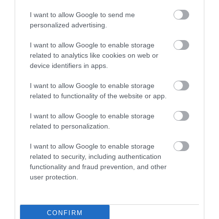
BAKA ANDRÁST JELÖLI KÖZTÁRSASÁGI
ELNÖKNEK A TISZA
I want to allow Google to send me
2026. augusztus 08
|
Mindenki ügye
personalized advertising.
I want to allow Google to enable storage
related to analytics like cookies on web or
device identifiers in apps.
ÚJ MAGYAR KÜLÜGYI STRATÉGIA KÉSZÜL,
I want to allow Google to enable storage
TELJES SZAKÍTÁS JÖN A...
related to functionality of the website or app.
2026. augusztus 08
|
Mindenki ügye
I want to allow Google to enable storage
related to personalization.
I want to allow Google to enable storage
related to security, including authentication
TATA ELBŰVÖLŐ LÁTVÁNYOSSÁGAI,
AMIKÉRT ÉRDEMES MEGNÉZNI
functionality and fraud prevention, and other
2026. augusztus 08
|
Promóció
user protection.
CONFIRM