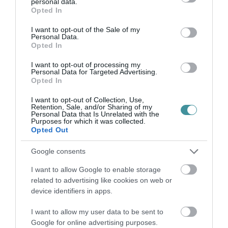
personal data.
grant or deny consent to Google and its third-party tags to
Opted In
use your data for below specified purposes in below Google
VISSZA A FŐOLDALRA
consent section.
I want to opt-out of the Sale of my
Personal Data.
Opted In
I want to opt-out of processing my
Personal Data for Targeted Advertising.
Opted In
I want to opt-out of Collection, Use,
Legfrissebb híreink
Retention, Sale, and/or Sharing of my
Personal Data that Is Unrelated with the
Purposes for which it was collected.
Opted Out
35 PERCES TANÓRÁK ÉS KEVESEBB HÁZI
Google consents
FELADAT JÖHET AZ ALSÓ ...
2026. augusztus 08
|
Mindenki ügye
I want to allow Google to enable storage
related to advertising like cookies on web or
device identifiers in apps.
I want to allow my user data to be sent to
Google for online advertising purposes.