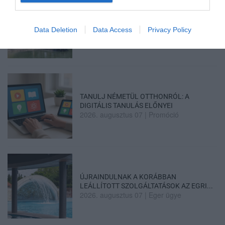
TÖBB MINT EGY HÓNAP IS LEHET, MIRE
TELJESEN ÚJRAINDUL A P...
Data Deletion
Data Access
Privacy Policy
2026. augusztus 07
|
Mindenki ügye
TANULJ NÉMETÜL OTTHONRÓL: A
DIGITÁLIS TANULÁS ELŐNYEI
2026. augusztus 07
|
Promóció
ÚJRAINDULNAK A KORÁBBAN
LEÁLLÍTOTT SZOLGÁLTATÁSOK AZ EGRI...
2026. augusztus 07
|
Eger ügye