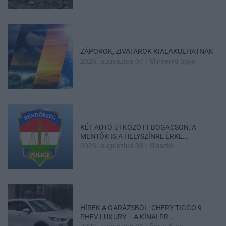
ZÁPOROK, ZIVATAROK KIALAKULHATNAK
2026. augusztus 07
|
Mindenki ügye
KÉT AUTÓ ÜTKÖZÖTT BOGÁCSON, A
MENTŐK IS A HELYSZÍNRE ÉRKE...
2026. augusztus 06
|
Riasztó
HÍREK A GARÁZSBÓL: CHERY TIGGO 9
PHEV LUXURY – A KÍNAI PR...
2026. augusztus 06
|
Barta Autó