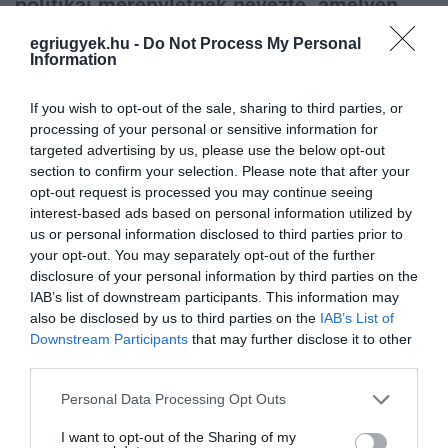
politikai merényletnek nevezte, amelyen
nem muszáj részt venni.
egriugyek.hu -
Do Not Process My Personal
Information
Navracsics Tibor viszont hangsúlyozta: elmegy
If you wish to opt-out of the sale, sharing to third parties, or
processing of your personal or sensitive information for
szavazni, és nemmel fog szavazni. Szerinte
targeted advertising by us, please use the below opt-out
nem rendkívüli, hogy ilyen erős jogosítványt
section to confirm your selection. Please note that after your
opt-out request is processed you may continue seeing
adnak a választók a parlamentnek a kormány
interest-based ads based on personal information utilized by
Európa-politikai mandátumának
us or personal information disclosed to third parties prior to
your opt-out. You may separately opt-out of the further
meghatározásához.
disclosure of your personal information by third parties on the
IAB’s list of downstream participants. This information may
also be disclosed by us to third parties on the
IAB’s List of
Downstream Participants
that may further disclose it to other
third parties.
Ne maradjon le a legfrissebb hírekről, kövessen
Please note that this website/app uses one or more Google
Personal Data Processing Opt Outs
bennünket az EGRI ÜGYEK Google Hírek oldalán!
services and may gather and store information including but
not limited to your visit or usage behaviour. You may click to
I want to opt-out of the Sharing of my