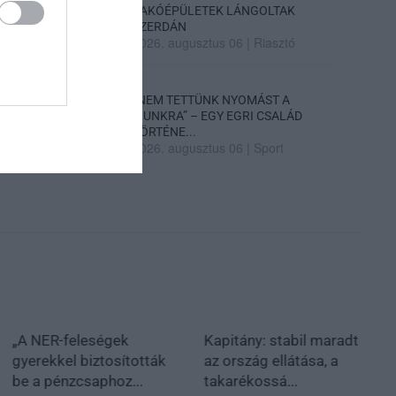
LAKÓÉPÜLETEK LÁNGOLTAK
SZERDÁN
2026. augusztus 06
|
Riasztó
„NEM TETTÜNK NYOMÁST A
FIUNKRA” – EGY EGRI CSALÁD
TÖRTÉNE...
2026. augusztus 06
|
Sport
„A NER-feleségek
Kapitány: stabil maradt
gyerekkel biztosították
az ország ellátása, a
be a pénzcsaphoz...
takarékossá...