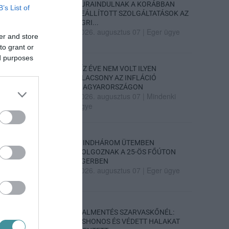
ÚJRAINDULNAK A KORÁBBAN
B’s List of
LEÁLLÍTOTT SZOLGÁLTATÁSOK AZ
EGRI...
2026. augusztus 07
|
Eger ügye
er and store
to grant or
ed purposes
TÍZ ÉVE NEM VOLT ILYEN
ALACSONY AZ INFLÁCIÓ
MAGYARORSZÁGON
2026. augusztus 07
|
Mindenki
ügye
MINDHÁROM ÜTEMBEN
DOLGOZNAK A 25-ÖS FŐÚTON
EGERBEN
2026. augusztus 07
|
Eger ügye
HALMENTÉS SZARVASKŐNÉL:
ŐSHONOS ÉS VÉDETT HALAKAT