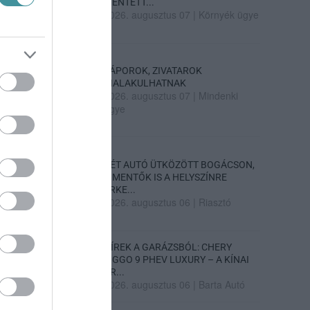
MENTETT...
2026. augusztus 07
|
Környék ügye
ZÁPOROK, ZIVATAROK
KIALAKULHATNAK
2026. augusztus 07
|
Mindenki
ügye
KÉT AUTÓ ÜTKÖZÖTT BOGÁCSON,
A MENTŐK IS A HELYSZÍNRE
ÉRKE...
2026. augusztus 06
|
Riasztó
HÍREK A GARÁZSBÓL: CHERY
TIGGO 9 PHEV LUXURY – A KÍNAI
PR...
2026. augusztus 06
|
Barta Autó