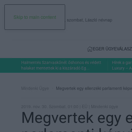
Skip to main content
2026. augusztus 08., szombat, László névnap
EGER ÜGYE
VÁLASZ
Halmentés Szarvaskőnél: őshonos és védett
Hírek a ga
halakat mentettek ki a kiszáradó Eg...
Luxury – A
Mindenki Ügye
Megvertek egy ellenzéki parlamenti képv
2019. nov. 30. Szombat, 01:00 | EÜ | Mindenki ügye
Megvertek egy e