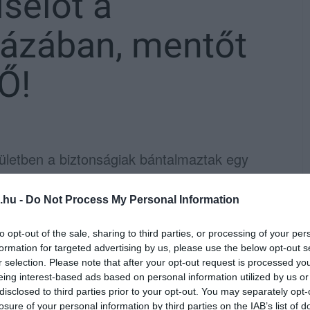
selőt a
ázában, mentőt
Ő!
ületben a biztonságiak bántalmaztak egy
.hu -
Do Not Process My Personal Information
llenzéki pártok képviselői, élve törvény adta
ba Budapesten a Kunigunda utcában. Ott
to opt-out of the sale, sharing to third parties, or processing of your per
formation for targeted advertising by us, please use the below opt-out s
el szemben erőszakkal léptek fel
. Varju
r selection. Please note that after your opt-out request is processed y
int leteperték, amelynek során megsérült.
eing interest-based ads based on personal information utilized by us or
disclosed to third parties prior to your opt-out. You may separately opt-
losure of your personal information by third parties on the IAB’s list of