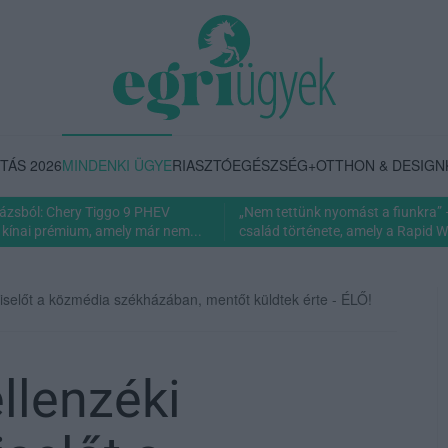
TÁS 2026
MINDENKI ÜGYE
RIASZTÓ
EGÉSZSÉG+
OTTHON & DESIGN
rázsból: Chery Tiggo 9 PHEV
„Nem tettünk nyomást a fiunkra” 
 kínai prémium, amely már nem...
család története, amely a Rapid Wi
iselőt a közmédia székházában, mentőt küldtek érte - ÉLŐ!
llenzéki