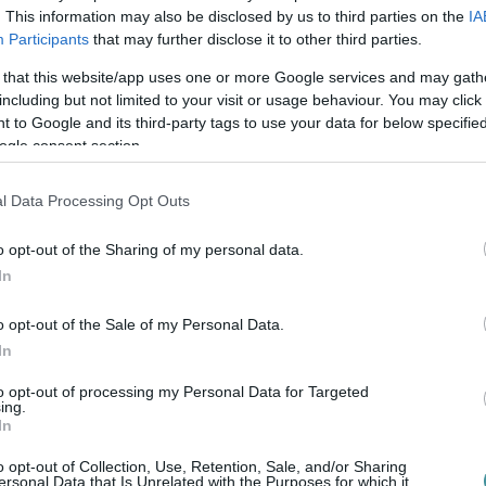
széd képviselője készíti. A rendőrök
. This information may also be disclosed by us to third parties on the
IA
hagyására.
Participants
that may further disclose it to other third parties.
 that this website/app uses one or more Google services and may gath
including but not limited to your visit or usage behaviour. You may click 
 to Google and its third-party tags to use your data for below specifi
ogle consent section.
l Data Processing Opt Outs
o opt-out of the Sharing of my personal data.
In
o opt-out of the Sale of my Personal Data.
In
to opt-out of processing my Personal Data for Targeted
ing.
In
o opt-out of Collection, Use, Retention, Sale, and/or Sharing
ersonal Data that Is Unrelated with the Purposes for which it