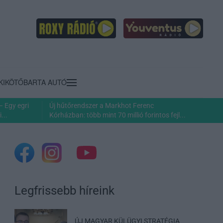
KIKÖTŐ
BARTA AUTÓ
– Egy egri
Új hűtőrendszer a Markhot Ferenc
...
Kórházban: több mint 70 millió forintos fejl...
Legfrissebb híreink
ÚJ MAGYAR KÜLÜGYI STRATÉGIA