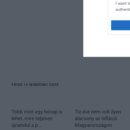
I want t
authenti
FRISS 10 MINDENKI ÜGYE
Több mint egy hónap is
Tíz éve nem volt ilyen
lehet, mire teljesen
alacsony az infláció
újraindul a p...
Magyarországon