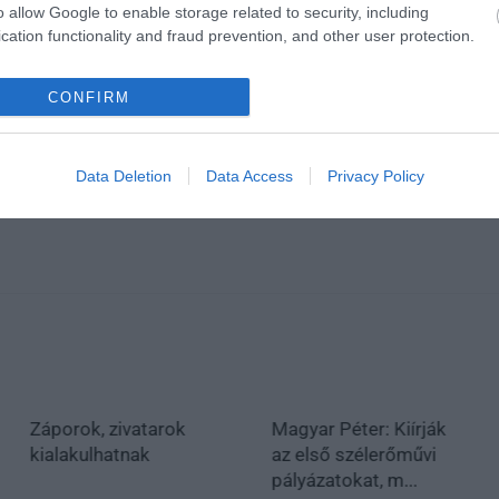
o allow Google to enable storage related to security, including
cation functionality and fraud prevention, and other user protection.
CONFIRM
Data Deletion
Data Access
Privacy Policy
Záporok, zivatarok
Magyar Péter: Kiírják
kialakulhatnak
az első szélerőművi
pályázatokat, m...