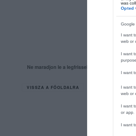
was col
Opted 
Google 
I want t
web or d
I want t
purpose
Ne maradjon le a legfrissebb hírekről, kövess
I want 
VISSZA A FŐOLDALRA
I want t
web or d
I want t
or app.
I want t