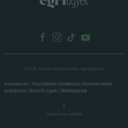
.
©
2026.
Minden jog fenntartva. egriugyek.hu
Impresszum
|
Hozzáférési nyilatkozat
|
Kommentelési
szabályzat
|
Szerzői jogok
|
Médiaajánlat
Ugrás a lap tetejére