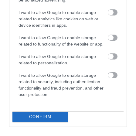
2026. augusztus 07
|
Promóció
I want to allow Google to enable storage
related to analytics like cookies on web or
device identifiers in apps.
ÚJRAINDULNAK A KORÁBBAN
LEÁLLÍTOTT SZOLGÁLTATÁSOK AZ EGRI...
I want to allow Google to enable storage
2026. augusztus 07
|
Eger ügye
related to functionality of the website or app.
I want to allow Google to enable storage
related to personalization.
I want to allow Google to enable storage
TÍZ ÉVE NEM VOLT ILYEN ALACSONY AZ
related to security, including authentication
INFLÁCIÓ MAGYARORSZÁGON
functionality and fraud prevention, and other
2026. augusztus 07
|
Mindenki ügye
user protection.
CONFIRM
MINDHÁROM ÜTEMBEN DOLGOZNAK A 25-
ÖS FŐÚTON EGERBEN