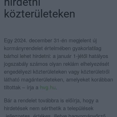
hirdetni
közterületeken
Egy 2024. december 31-én megjelent új
kormányrendelet értelmében gyakorlatilag
bárhol lehet hirdetni: a január 1-jétől hatályos
jogszabály számos olyan reklám elhelyezését
engedélyezi közterületeken vagy közterületről
látható magánterületeken, amelyeket korábban
tiltottak – írja a
hvg.hu
.
Bár a rendelet továbbra is előírja, hogy a
hirdetések nem sérthetik a települések
„jellegzetes, értékes, illetve hagyományőrző