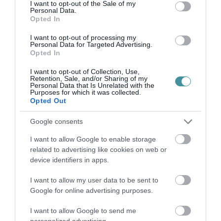
consent section.
I want to opt-out of the Sale of my
Personal Data.
Opted In
ÚJ MAGYAR KÜLÜGYI STRATÉGIA KÉSZÜL,
I want to opt-out of processing my
TELJES SZAKÍTÁS JÖN A...
Personal Data for Targeted Advertising.
2026. augusztus 08
|
Mindenki ügye
Opted In
I want to opt-out of Collection, Use,
Retention, Sale, and/or Sharing of my
Personal Data that Is Unrelated with the
TATA ELBŰVÖLŐ LÁTVÁNYOSSÁGAI,
Purposes for which it was collected.
AMIKÉRT ÉRDEMES MEGNÉZNI
Opted Out
2026. augusztus 08
|
Promóció
Google consents
I want to allow Google to enable storage
TÖBB MINT EGY HÓNAP IS LEHET, MIRE
related to advertising like cookies on web or
TELJESEN ÚJRAINDUL A P...
device identifiers in apps.
2026. augusztus 07
|
Mindenki ügye
I want to allow my user data to be sent to
Google for online advertising purposes.
TANULJ NÉMETÜL OTTHONRÓL: A
I want to allow Google to send me
DIGITÁLIS TANULÁS ELŐNYEI
personalized advertising.