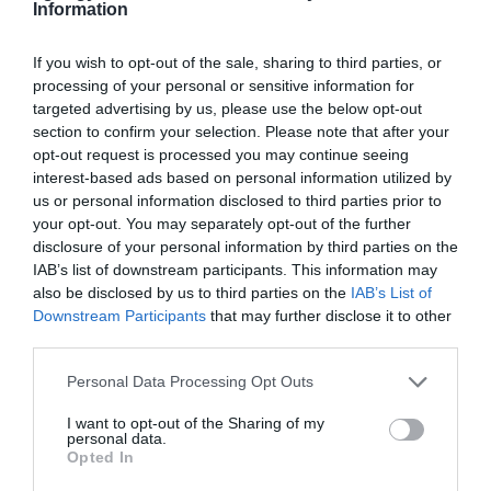
Information
indexkép: index.hu. Halász János
If you wish to opt-out of the sale, sharing to third parties, or
processing of your personal or sensitive information for
targeted advertising by us, please use the below opt-out
section to confirm your selection. Please note that after your
opt-out request is processed you may continue seeing
Ne maradjon le a legfrissebb hírekről, kövessen
interest-based ads based on personal information utilized by
bennünket az EGRI ÜGYEK Google Hírek oldalán!
us or personal information disclosed to third parties prior to
your opt-out. You may separately opt-out of the further
disclosure of your personal information by third parties on the
IAB’s list of downstream participants. This information may
VISSZA A FŐOLDALRA
also be disclosed by us to third parties on the
IAB’s List of
Downstream Participants
that may further disclose it to other
third parties.
Please note that this website/app uses one or more Google
Personal Data Processing Opt Outs
services and may gather and store information including but
not limited to your visit or usage behaviour. You may click to
I want to opt-out of the Sharing of my
personal data.
grant or deny consent to Google and its third-party tags to
Opted In
Legfrissebb híreink
use your data for below specified purposes in below Google