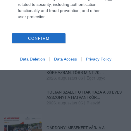
LAKÓÉPÜLETEK LÁNGOLTAK SZERDÁN
related to security, including authentication
2026. augusztus 06
|
Riasztó
functionality and fraud prevention, and other
user protection.
„NEM TETTÜNK NYOMÁST A FIUNKRA” –
EGY EGRI CSALÁD TÖRTÉNE...
CONFIRM
2026. augusztus 06
|
Sport
Data Deletion
Data Access
Privacy Policy
ÚJ HŰTŐRENDSZER A MARKHOT FERENC
KÓRHÁZBAN: TÖBB MINT 70 ...
2026. augusztus 06
|
Eger ügye
HOLTAN SZÁLLÍTOTTÁK HAZA A 80 ÉVES
ASSZONYT A HATVANI KÓR...
2026. augusztus 06
|
Riasztó
GÁRDONYI MESEKERT VÁRJA A