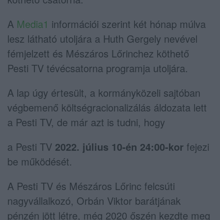
A
Media1
információi szerint két hónap múlva
lesz látható utoljára a Huth Gergely nevével
fémjelzett és Mészáros Lőrinchez köthető
Pesti TV tévécsatorna programja utoljára.
A lap úgy értesült, a kormányközeli sajtóban
végbemenő költségracionalizálás áldozata lett
a Pesti TV, de már azt is tudni, hogy
a Pesti TV
2022. július 10-én 24:00-kor
fejezi
be működését.
A Pesti TV és Mészáros Lőrinc felcsúti
nagyvállalkozó, Orbán Viktor barátjának
pénzén jött létre, még 2020 őszén kezdte meg