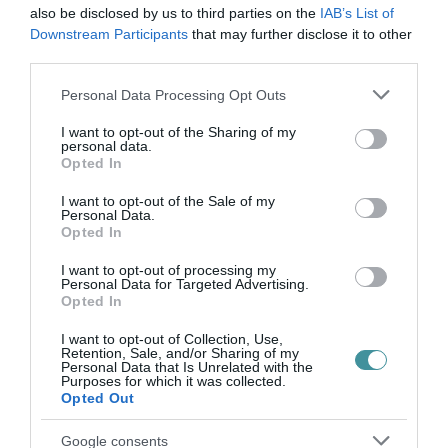
also be disclosed by us to third parties on the
IAB’s List of
2026. augusztus 07
|
Mindenki ügye
Downstream Participants
that may further disclose it to other
third parties.
Please note that this website/app uses one or more Google
Personal Data Processing Opt Outs
services and may gather and store information including but
not limited to your visit or usage behaviour. You may click to
I want to opt-out of the Sharing of my
MINDHÁROM ÜTEMBEN DOLGOZNAK A 25-
personal data.
grant or deny consent to Google and its third-party tags to
ÖS FŐÚTON EGERBEN
Opted In
use your data for below specified purposes in below Google
2026. augusztus 07
|
Eger ügye
consent section.
I want to opt-out of the Sale of my
Personal Data.
Opted In
I want to opt-out of processing my
Personal Data for Targeted Advertising.
HALMENTÉS SZARVASKŐNÉL: ŐSHONOS
Opted In
ÉS VÉDETT HALAKAT MENTETT...
2026. augusztus 07
|
Környék ügye
I want to opt-out of Collection, Use,
Retention, Sale, and/or Sharing of my
Personal Data that Is Unrelated with the
Purposes for which it was collected.
Opted Out
Google consents