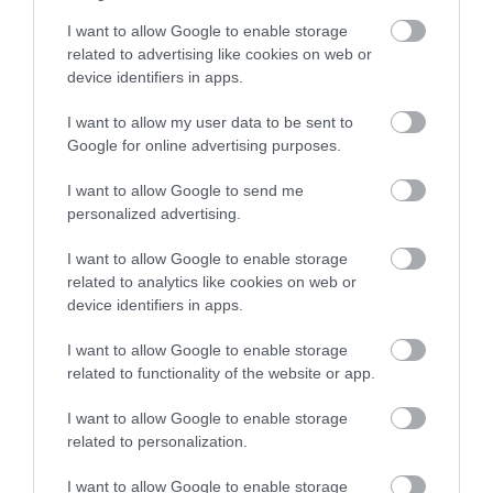
ZÁPOROK, ZIVATAROK KIALAKULHATNAK
I want to allow Google to enable storage
2026. augusztus 07
|
Mindenki ügye
related to advertising like cookies on web or
device identifiers in apps.
I want to allow my user data to be sent to
Google for online advertising purposes.
KÉT AUTÓ ÜTKÖZÖTT BOGÁCSON, A
I want to allow Google to send me
MENTŐK IS A HELYSZÍNRE ÉRKE...
personalized advertising.
2026. augusztus 06
|
Riasztó
I want to allow Google to enable storage
related to analytics like cookies on web or
device identifiers in apps.
I want to allow Google to enable storage
HÍREK A GARÁZSBÓL: CHERY TIGGO 9
related to functionality of the website or app.
PHEV LUXURY – A KÍNAI PR...
2026. augusztus 06
|
Barta Autó
I want to allow Google to enable storage
related to personalization.
I want to allow Google to enable storage