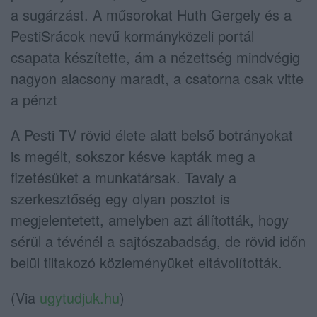
a sugárzást. A műsorokat Huth Gergely és a
PestiSrácok nevű kormányközeli portál
csapata készítette, ám a nézettség mindvégig
nagyon alacsony maradt, a csatorna csak vitte
a pénzt
A Pesti TV rövid élete alatt belső botrányokat
is megélt, sokszor késve kapták meg a
fizetésüket a munkatársak. Tavaly a
szerkesztőség egy olyan posztot is
megjelentetett, amelyben azt állították, hogy
sérül a tévénél a sajtószabadság, de rövid időn
belül tiltakozó közleményüket eltávolították.
(Via
ugytudjuk.hu
)