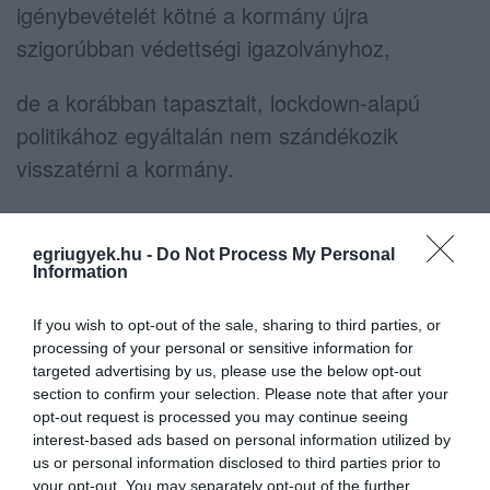
igénybevételét kötné a kormány újra
szigorúbban védettségi igazolványhoz,
de a korábban tapasztalt, lockdown-alapú
politikához egyáltalán nem szándékozik
visszatérni a kormány.
A Fidesszel egyébként a független Volner
János, valamint a német nemzetiségi képviselő
egriugyek.hu -
Do Not Process My Personal
Information
Ritter Imre
szavazott együtt
, a 25 jelen lévő
többi képviselő, akik nemet nyomtak a
If you wish to opt-out of the sale, sharing to third parties, or
szavazáson, mind az ellenzéki összefogás
processing of your personal or sensitive information for
targeted advertising by us, please use the below opt-out
pártjainak soraiból került ki, továbbá nemmel
section to confirm your selection. Please note that after your
szavazott a függetlenek közül az
opt-out request is processed you may continue seeing
interest-based ads based on personal information utilized by
előválasztáson a Momentum színeiben induló
us or personal information disclosed to third parties prior to
Hadházy Ákos és Szabó Szabolcs, a volt
your opt-out. You may separately opt-out of the further