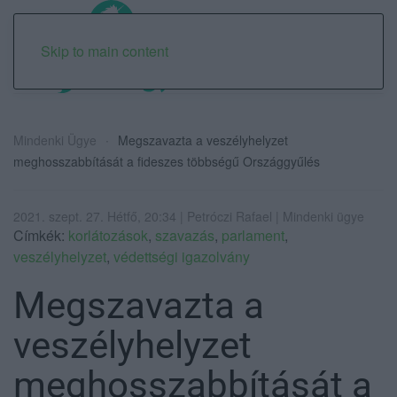
Skip to main content
Mindenki Ügye
Megszavazta a veszélyhelyzet
meghosszabbítását a fideszes többségű Országgyűlés
2021. szept. 27. Hétfő, 20:34 | Petróczi Rafael | Mindenki ügye
Címkék:
korlátozások
,
szavazás
,
parlament
,
veszélyhelyzet
,
védettségi igazolvány
Megszavazta a
veszélyhelyzet
meghosszabbítását a