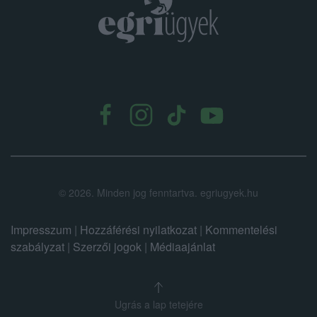
.
©
2026.
Minden jog fenntartva. egriugyek.hu
Impresszum
|
Hozzáférési nyilatkozat
|
Kommentelési
szabályzat
|
Szerzői jogok
|
Médiaajánlat
Ugrás a lap tetejére