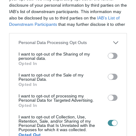
disclosure of your personal information by third parties on the
jobbikos Varga-Damm Andrea, illetve a mi
IAB’s list of downstream participants. This information may
hazánkos Dúró Dóra.
also be disclosed by us to third parties on the
IAB’s List of
Downstream Participants
that may further disclose it to other
Ezt a cikket az
Azonnali
szállította.
third parties.
Please note that this website/app uses one or more Google
Personal Data Processing Opt Outs
(Indexkép forrása: unsplash.com)
services and may gather and store information including but
not limited to your visit or usage behaviour. You may click to
I want to opt-out of the Sharing of my
personal data.
grant or deny consent to Google and its third-party tags to
Opted In
use your data for below specified purposes in below Google
consent section.
I want to opt-out of the Sale of my
Personal Data.
Ne maradjon le a legfrissebb hírekről, kövessen
Opted In
bennünket az EGRI ÜGYEK Google Hírek oldalán!
I want to opt-out of processing my
Personal Data for Targeted Advertising.
Opted In
VISSZA A FŐOLDALRA
I want to opt-out of Collection, Use,
Retention, Sale, and/or Sharing of my
Personal Data that Is Unrelated with the
Purposes for which it was collected.
Opted Out