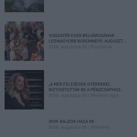
VISSZATÉR EGER BELVÁROSÁNAK
LEGNAGYOBB BORÜNNEPE: AUGUSZT...
2026. augusztus 05
|
Programok
„A NER-FELESÉGEK GYEREKKEL
BIZTOSÍTOTTÁK BE A PÉNZCSAPHOZ...
2026. augusztus 05
|
Mindenki ügye
SIOR: RAJZOK HAZA 98.
2026. augusztus 05
|
Vélemény