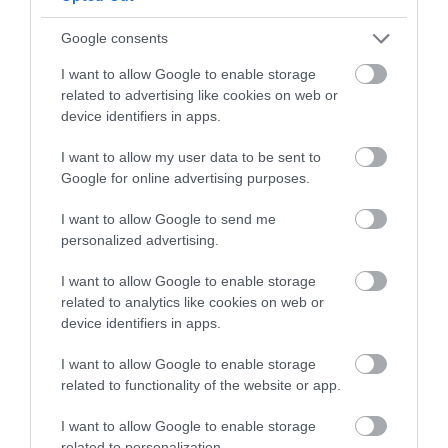
Google consents
I want to allow Google to enable storage
Legfrissebb híreink
related to advertising like cookies on web or
device identifiers in apps.
I want to allow my user data to be sent to
KÉT AUTÓ ÜTKÖZÖTT BOGÁCSON, A
Google for online advertising purposes.
MENTŐK IS A HELYSZÍNRE ÉRKE...
2026. augusztus 06
|
Riasztó
I want to allow Google to send me
personalized advertising.
I want to allow Google to enable storage
related to analytics like cookies on web or
device identifiers in apps.
HÍREK A GARÁZSBÓL: CHERY TIGGO 9
PHEV LUXURY – A KÍNAI PR...
2026. augusztus 06
|
Barta Autó
I want to allow Google to enable storage
related to functionality of the website or app.
I want to allow Google to enable storage
LAKÓÉPÜLETEK LÁNGOLTAK SZERDÁN
related to personalization.