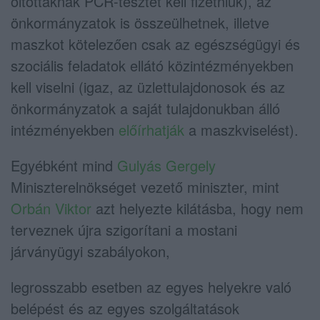
oltottaknak PCR-tesztet kell fizetniük), az
önkormányzatok is összeülhetnek, illetve
maszkot kötelezően csak az egészségügyi és
szociális feladatok ellátó közintézményekben
kell viselni (igaz, az üzlettulajdonosok és az
önkormányzatok a saját tulajdonukban álló
intézményekben
előírhatják
a maszkviselést).
Egyébként mind
Gulyás Gergely
Miniszterelnökséget vezető miniszter, mint
Orbán Viktor
azt helyezte kilátásba, hogy nem
terveznek újra szigorítani a mostani
járványügyi szabályokon,
legrosszabb esetben az egyes helyekre való
belépést és az egyes szolgáltatások