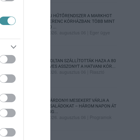
ÚJ HŰTŐRENDSZER A MARKHOT
FERENC KÓRHÁZBAN: TÖBB MINT
70 ...
2026. augusztus 06
|
Eger ügye
HOLTAN SZÁLLÍTOTTÁK HAZA A 80
ÉVES ASSZONYT A HATVANI KÓR...
2026. augusztus 06
|
Riasztó
GÁRDONYI MESEKERT VÁRJA A
CSALÁDOKAT – HÁROM NAPON ÁT
ING...
2026. augusztus 06
|
Programok