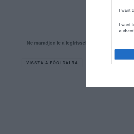
I want t
I want t
authenti
Ne maradjon le a legfrissebb hírekről, kövess
VISSZA A FŐOLDALRA