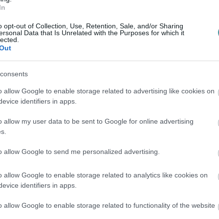
In
res
Lipton teájukban már nem 25, hanem
o opt-out of Collection, Use, Retention, Sale, and/or Sharing
r és Citrus ízesítésű teákat jelenti, tehát
ersonal Data that Is Unrelated with the Purposes for which it
lected.
Out
 keksze, amely 200 gramm helyett már csak
consents
5 százalékos méretcsökkenést jelent.
o allow Google to enable storage related to advertising like cookies on
evice identifiers in apps.
ott két termék kiszerelése lesz kisebb: a
o allow my user data to be sent to Google for online advertising
tozott (-16,7 százalék), a Manner
s.
csomagolása 185 grammos lesz (-7,5
to allow Google to send me personalized advertising.
o allow Google to enable storage related to analytics like cookies on
lése 50 grammról 40 grammra mérséklődött
evice identifiers in apps.
o allow Google to enable storage related to functionality of the website