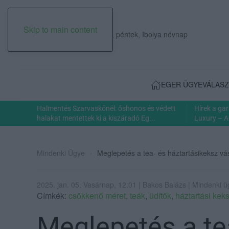
Skip to main content
2026. augusztus 07., péntek, Ibolya névnap
EGER ÜGYE
VÁLASZ
Halmentés Szarvaskőnél: őshonos és védett
Hírek a ga
halakat mentettek ki a kiszáradó Eg...
Luxury – A
Mindenki Ügye
Meglepetés a tea- és háztartásikeksz vá
2025. jan. 05. Vasárnap, 12:01 | Bakos Balázs | Mindenki 
Címkék:
csökkenő méret
,
teák
,
üdítők
,
háztartási kek
Meglepetés a te