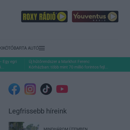
KIKÖTŐ
BARTA AUTÓ
– Egy egri
Új hűtőrendszer a Markhot Ferenc
...
Kórházban: több mint 70 millió forintos fejl...
Legfrissebb híreink
MINDHÁROM ÜTEMBEN