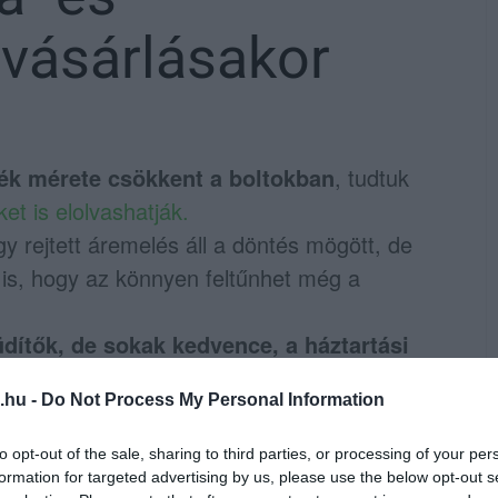
 vásárlásakor
ék mérete csökkent a boltokban
, tudtuk
ket is elolvashatják.
y rejtett áremelés áll a döntés mögött, de
is, hogy az könnyen feltűnhet még a
üdítők, de sokak kedvence, a háztartási
.hu -
Do Not Process My Personal Information
tően tudunk, hogy a kormány kötelezővé
 a hatóság, vagyis a Nemzeti Élelmiszerlánc-
to opt-out of the sale, sharing to third parties, or processing of your per
formation for targeted advertising by us, please use the below opt-out s