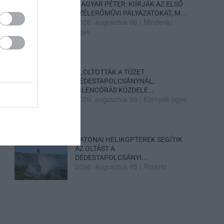
MAGYAR PÉTER: KIÍRJÁK AZ ELSŐ
SZÉLERŐMŰVI PÁLYÁZATOKAT, M...
2026. augusztus 06
|
Mindenki
ügye
ELOLTOTTÁK A TÜZET
DÉDESTAPOLCSÁNYNÁL,
KILENCÓRÁS KÜZDELE...
2026. augusztus 06
|
Környék ügye
KATONAI HELIKOPTEREK SEGÍTIK
AZ OLTÁST A
DÉDESTAPOLCSÁNYI...
2026. augusztus 05
|
Riasztó