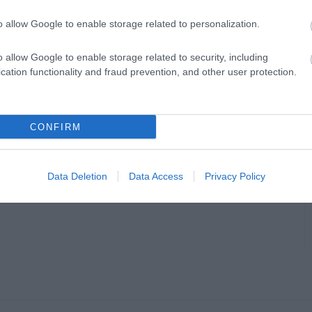
o allow Google to enable storage related to personalization.
o allow Google to enable storage related to security, including
cation functionality and fraud prevention, and other user protection.
en bennünket az EGRI ÜGYEK Google Hírek oldalán!
CONFIRM
Data Deletion
Data Access
Privacy Policy