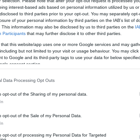
r selection. Please note that after your opt-out request is processed y
eing interest-based ads based on personal information utilized by us or
int, amelyet 2020. január 1., illetve 2023.
disclosed to third parties prior to your opt-out. You may separately opt-
vásárlók találkozhatnak az 1 milliárd forint
losure of your personal information by third parties on the IAB’s list of
. This information may also be disclosed by us to third parties on the
IA
Participants
that may further disclose it to other third parties.
 zsugorodásról a boltokban is tájékoztassák a
 that this website/app uses one or more Google services and may gath
including but not limited to your visit or usage behaviour. You may click 
 a kisebb kiszerelés mellett a korábbit is
 to Google and its third-party tags to use your data for below specifi
ogle consent section.
özli, ezért pontosan nem lehet
l Data Processing Opt Outs
át mennyiben vezérelte a rejtett drágítás
o opt-out of the Sharing of my personal data.
In
azonban, hogy ezek szinte kivétel nélkül
o opt-out of the Sale of my Personal Data.
In
to opt-out of processing my Personal Data for Targeted
ing.