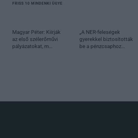
FRISS 10 MINDENKI ÜGYE
Magyar Péter: Kiírják
„A NER-feleségek
az első szélerőművi
gyerekkel biztosították
pályázatokat, m...
be a pénzcsaphoz...
.