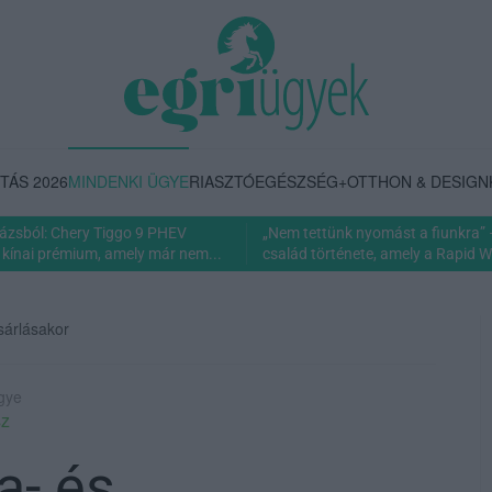
TÁS 2026
MINDENKI ÜGYE
RIASZTÓ
EGÉSZSÉG+
OTTHON & DESIGN
rázsból: Chery Tiggo 9 PHEV
„Nem tettünk nyomást a fiunkra” 
 kínai prémium, amely már nem...
család története, amely a Rapid Wi
sárlásakor
ügye
sz
a- és