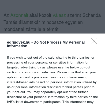
Az
Azonnali
által közölt
válasz
szerint Schanda
Tamás államtitkár mindössze egyetlen
mondattal zárta le a témát:
„Jelenleg nincs kormányzati döntés a
egriugyek.hu -
Do Not Process My Personal
Information
helyközi közlekedési közszolgáltató
társaságok összevonásáról.”
If you wish to opt-out of the sale, sharing to third parties, or
processing of your personal or sensitive information for
A válasz persze továbbra sem cáfolja azt,
targeted advertising by us, please use the below opt-out
hogy lettek volna ilyen tervek, és azt sem,
section to confirm your selection. Please note that after your
opt-out request is processed you may continue seeing
hogy azok ne lennének a jövőre nézve az
interest-based ads based on personal information utilized by
asztalon. Annyi mindenesetre látszik
us or personal information disclosed to third parties prior to
your opt-out. You may separately opt-out of the further
mindebből, hogy Palkovics miniszter hatalmi
disclosure of your personal information by third parties on the
játéka –
amelynek egy fontos tényezője lett
IAB’s list of downstream participants. This information may