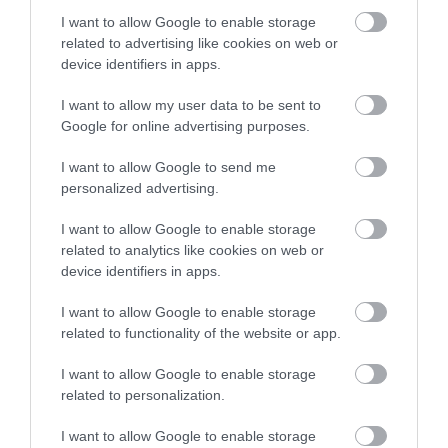
I want to allow Google to enable storage
related to advertising like cookies on web or
device identifiers in apps.
Legfrissebb híreink
I want to allow my user data to be sent to
Google for online advertising purposes.
KATONAI HELIKOPTEREK SEGÍTIK AZ
I want to allow Google to send me
OLTÁST A DÉDESTAPOLCSÁNYI...
personalized advertising.
2026. augusztus 05
|
Riasztó
I want to allow Google to enable storage
related to analytics like cookies on web or
device identifiers in apps.
VISSZATÉR EGER BELVÁROSÁNAK
LEGNAGYOBB BORÜNNEPE: AUGUSZT...
I want to allow Google to enable storage
2026. augusztus 05
|
Programok
related to functionality of the website or app.
„A NER-FELESÉGEK GYEREKKEL
I want to allow Google to enable storage
BIZTOSÍTOTTÁK BE A PÉNZCSAPHOZ...
related to personalization.
2026. augusztus 05
|
Mindenki ügye
I want to allow Google to enable storage