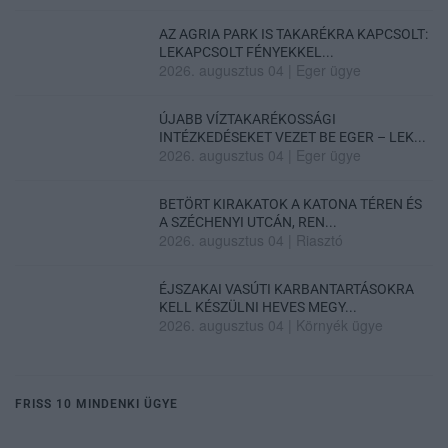
AZ AGRIA PARK IS TAKARÉKRA KAPCSOLT:
LEKAPCSOLT FÉNYEKKEL...
2026. augusztus 04
|
Eger ügye
ÚJABB VÍZTAKARÉKOSSÁGI
INTÉZKEDÉSEKET VEZET BE EGER – LEK...
2026. augusztus 04
|
Eger ügye
BETÖRT KIRAKATOK A KATONA TÉREN ÉS
A SZÉCHENYI UTCÁN, REN...
2026. augusztus 04
|
Riasztó
ÉJSZAKAI VASÚTI KARBANTARTÁSOKRA
KELL KÉSZÜLNI HEVES MEGY...
2026. augusztus 04
|
Környék ügye
FRISS 10 MINDENKI ÜGYE