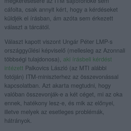
megkeresésére az ITM sajtófőnöke sem
cáfolta, csak annyit kért, hogy a kérdéseket
küldjék el írásban, ám azóta sem érkezett
választ a tárcától.
Választ kapott viszont Ungár Péter LMP-s
országgyűlési képviselő (mellesleg az Azonnali
többségi tulajdonosa),
aki írásbeli kérdést
intézett
Palkovics László (az MTI alábbi
fotóján) ITM-miniszterhez az összevonással
kapcsolatban. Azt akarta megtudni, hogy
valóban összevonják-e a két céget, mi az oka
ennek, hatékony lesz-e, és mik az előnyei,
illetve melyek az esetleges problémák,
hátrányok.