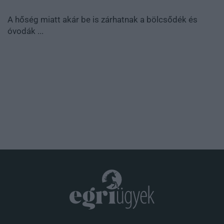
ak a bölcsődék és
Új kormányrendelet: szankciók vá
nagyfogyasztókra, ...