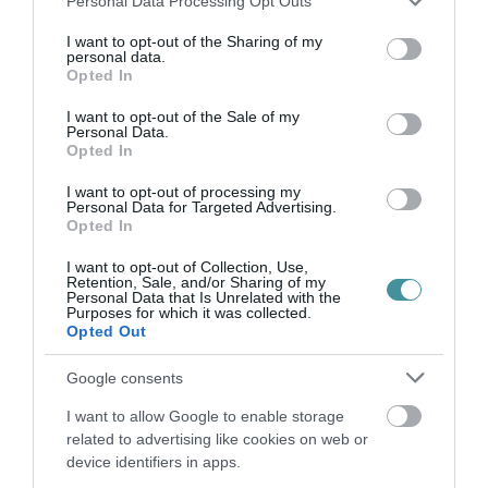
Personal Data Processing Opt Outs
services and may gather and store information including but
not limited to your visit or usage behaviour. You may click to
I want to opt-out of the Sharing of my
personal data.
grant or deny consent to Google and its third-party tags to
Opted In
use your data for below specified purposes in below Google
consent section.
FORRADALMI ÚJÍTÁSOK A JÖVŐ
I want to opt-out of the Sale of my
ELEKTROMOS KERÉKPÁRJAIBAN
Personal Data.
2026. augusztus 10
|
Promóció
Opted In
I want to opt-out of processing my
Personal Data for Targeted Advertising.
Opted In
I want to opt-out of Collection, Use,
Retention, Sale, and/or Sharing of my
ELEKTROMOS ROLLERREL SZENVEDETT
Personal Data that Is Unrelated with the
SÚLYOS BALESETET EGY FÉRF...
Purposes for which it was collected.
2026. augusztus 10
|
Riasztó
Opted Out
Google consents
I want to allow Google to enable storage
related to advertising like cookies on web or
AZ ENDODONCIÁBAN
device identifiers in apps.
NÉLKÜLÖZHETETLEN ESZKÖZÖK