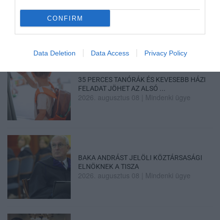
A GYAKORNOKI MUNKA: LEHETŐSÉGEK ÉS
KIHÍVÁSOK A KARRIER KE...
2026. augusztus 09
|
Promóció
CONFIRM
Data Deletion
Data Access
Privacy Policy
35 PERCES TANÓRÁK ÉS KEVESEBB HÁZI
FELADAT JÖHET AZ ALSÓ ...
2026. augusztus 08
|
Mindenki ügye
BAKA ANDRÁST JELÖLI KÖZTÁRSASÁGI
ELNÖKNEK A TISZA
2026. augusztus 08
|
Mindenki ügye