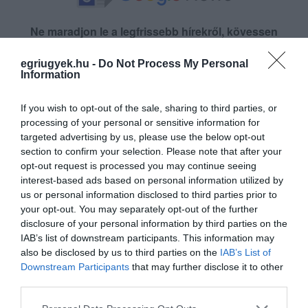
Ne maradjon le a legfrissebb hírekről, kövessen
bennünket az EGRI ÜGYEK Google Hírek oldalán!
egriugyek.hu -
Do Not Process My Personal
Information
VISSZA A FŐOLDALRA
If you wish to opt-out of the sale, sharing to third parties, or
processing of your personal or sensitive information for
targeted advertising by us, please use the below opt-out
section to confirm your selection. Please note that after your
opt-out request is processed you may continue seeing
interest-based ads based on personal information utilized by
us or personal information disclosed to third parties prior to
Legfrissebb híreink
your opt-out. You may separately opt-out of the further
disclosure of your personal information by third parties on the
IAB’s list of downstream participants. This information may
also be disclosed by us to third parties on the
IAB’s List of
Downstream Participants
that may further disclose it to other
MAGYAR PÉTERÉK A MARGITSZIGETEN
TALÁLKOZNAK A TISZA AKTIV...
third parties.
2026. augusztus 10
|
Mindenki ügye
Please note that this website/app uses one or more Google