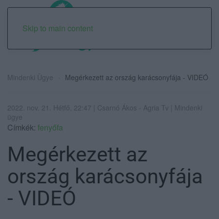
Skip to main content
Mindenki Ügye
Megérkezett az ország karácsonyfája - VIDEÓ
2022. nov. 21. Hétfő, 22:47 | Csarnó Ákos - Agria Tv | Mindenki
ügye
Címkék:
fenyőfa
Megérkezett az
ország karácsonyfája
- VIDEÓ