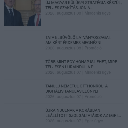
ÚJ MAGYAR KÜLÜGYI STRATÉGIA KÉSZÜL,
TELJES SZAKÍTÁS JÖN A...
2026. augusztus 08
|
Mindenki ügye
TATA ELBŰVÖLŐ LÁTVÁNYOSSÁGAI,
AMIKÉRT ÉRDEMES MEGNÉZNI
2026. augusztus 08
|
Promóció
TÖBB MINT EGY HÓNAP IS LEHET, MIRE
TELJESEN ÚJRAINDUL A P...
2026. augusztus 07
|
Mindenki ügye
TANULJ NÉMETÜL OTTHONRÓL: A
DIGITÁLIS TANULÁS ELŐNYEI
2026. augusztus 07
|
Promóció
ÚJRAINDULNAK A KORÁBBAN
LEÁLLÍTOTT SZOLGÁLTATÁSOK AZ EGRI...
2026. augusztus 07
|
Eger ügye