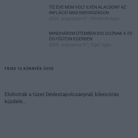
TÍZ ÉVE NEM VOLT ILYEN ALACSONY AZ
INFLÁCIÓ MAGYARORSZÁGON
2026. augusztus 07
|
Mindenki ügye
MINDHÁROM ÜTEMBEN DOLGOZNAK A 25-
ÖS FŐÚTON EGERBEN
2026. augusztus 07
|
Eger ügye
FRISS 10 KÖRNYÉK ÜGYE
Eloltották a tüzet Dédestapolcsánynál, kilencórás
küzdele...