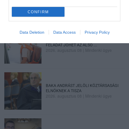
2026. augusztus 09
|
Promóció
CONFIRM
Data Deletion
Data Access
Privacy Policy
35 PERCES TANÓRÁK ÉS KEVESEBB HÁZI
FELADAT JÖHET AZ ALSÓ ...
2026. augusztus 08
|
Mindenki ügye
BAKA ANDRÁST JELÖLI KÖZTÁRSASÁGI
ELNÖKNEK A TISZA
2026. augusztus 08
|
Mindenki ügye