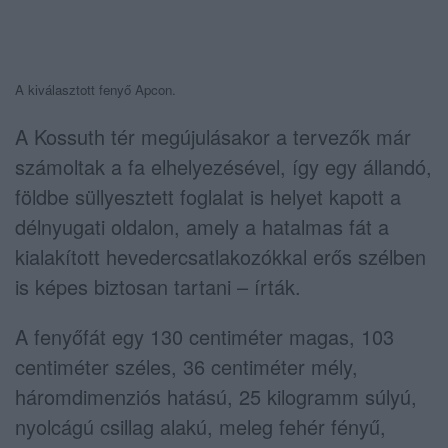
A kiválasztott fenyő Apcon.
A Kossuth tér megújulásakor a tervezők már
számoltak a fa elhelyezésével, így egy állandó,
földbe süllyesztett foglalat is helyet kapott a
délnyugati oldalon, amely a hatalmas fát a
kialakított hevedercsatlakozókkal erős szélben
is képes biztosan tartani – írták.
A fenyőfát egy 130 centiméter magas, 103
centiméter széles, 36 centiméter mély,
háromdimenziós hatású, 25 kilogramm súlyú,
nyolcágú csillag alakú, meleg fehér fényű,