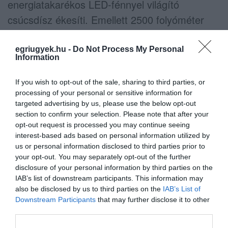
energiatakarékos LED-fénnyel világító
csúcsdísz ékesíti. Emellett 2500 folyóméter
fényfüzér, benne 16000 energiatakarékos
színes LED-izzó fogja díszíteni a karácsonyfát.
egriugyek.hu -
Do Not Process My Personal
Information
If you wish to opt-out of the sale, sharing to third parties, or
Idén a nemzet Betleheme – ahogyan a
processing of your personal or sensitive information for
készítők elnevezték – Kisgyőrből érkezik,
targeted advertising by us, please use the below opt-out
section to confirm your selection. Please note that after your
embernagyságú fából faragott figurákból áll.
opt-out request is processed you may continue seeing
Az ország karácsonyfája adventtől vízkereszt
interest-based ads based on personal information utilized by
us or personal information disclosed to third parties prior to
napjáig díszíti a Kossuth teret, lebontását
your opt-out. You may separately opt-out of the further
követően a faanyagot – tűzifaként –
disclosure of your personal information by third parties on the
IAB’s list of downstream participants. This information may
rászorulóknak ajánlja fel az Országgyűlés
also be disclosed by us to third parties on the
IAB’s List of
Hivatala – írták a közleményben.
Downstream Participants
that may further disclose it to other
third parties.