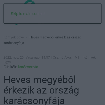
Skip to main content
Környék ügye
Heves megyéből érkezik az ország
karácsonyfája
2022. nov. 20. Vasárnap, 14:57 | Csarnó Ákos - MTI | Környék
ügye
Címkék:
karácsonyfa
Heves megyéből
érkezik az ország
karácsonyfája