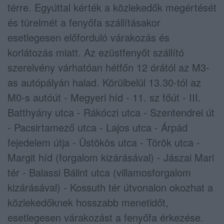
térre. Egyúttal kérték a közlekedők megértését
és türelmét a fenyőfa szállításakor
esetlegesen előforduló várakozás és
korlátozás miatt. Az ezüstfenyőt szállító
szerelvény várhatóan hétfőn 12 órától az M3-
as autópályán halad. Körülbelül 13.30-tól az
M0-s autóút - Megyeri híd - 11. sz főút - III.
Batthyány utca - Rákóczi utca - Szentendrei út
- Pacsirtamező utca - Lajos utca - Árpád
fejedelem útja - Üstökös utca - Török utca -
Margit híd (forgalom kizárásával) - Jászai Mari
tér - Balassi Bálint utca (villamosforgalom
kizárásával) - Kossuth tér útvonalon okozhat a
közlekedőknek hosszabb menetidőt,
esetlegesen várakozást a fenyőfa érkezése.