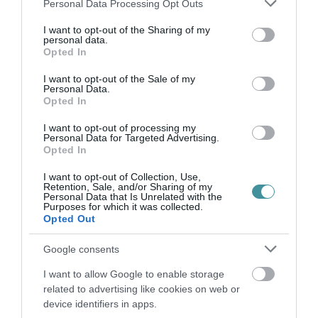
Please note that this website/app uses one or more Google
Personal Data Processing Opt Outs
services and may gather and store information including but
not limited to your visit or usage behaviour. You may click to
I want to opt-out of the Sharing of my
Ne maradjon le a legfrissebb hírekről, kövessen
personal data.
grant or deny consent to Google and its third-party tags to
bennünket az EGRI ÜGYEK Google Hírek oldalán!
Opted In
use your data for below specified purposes in below Google
consent section.
I want to opt-out of the Sale of my
Personal Data.
VISSZA A FŐOLDALRA
Opted In
I want to opt-out of processing my
Personal Data for Targeted Advertising.
Opted In
I want to opt-out of Collection, Use,
Retention, Sale, and/or Sharing of my
Personal Data that Is Unrelated with the
Purposes for which it was collected.
Legfrissebb híreink
Opted Out
Google consents
I want to allow Google to enable storage
AZ ENDODONCIÁBAN
related to advertising like cookies on web or
NÉLKÜLÖZHETETLEN ESZKÖZÖK
device identifiers in apps.
2026. augusztus 09
|
Promóció