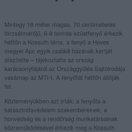
Mintegy 18 méter magas, 70 centiméteres
törzsátmérőjű, 6-8 tonnás ezüstfenyő érkezik
hétfőn a Kossuth térre, a fenyő a Heves
megyei Apc egyik családi házának kertjét
díszítette – tájékoztatta az ország
karácsonyfájáról az Országgyűlés Sajtóirodája
vasárnap az MTI-t. A fenyőfát hétfőn állítják
fel.
Közleményükben azt írták: a fenyőfa a
katasztrófavédelem szakembereinek, a
honvédség és a rendőrség munkatársainak
közreműködésével érkezik meg a Kossuth