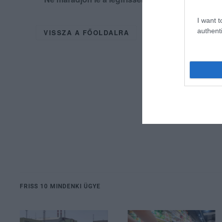
I want t
authenti
VISSZA A FŐOLDALRA
FRISS 10 MINDENKI ÜGYE