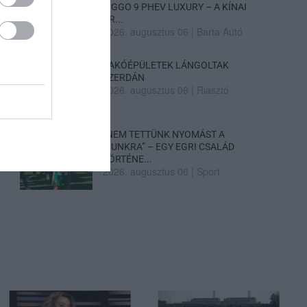
TIGGO 9 PHEV LUXURY – A KÍNAI
PR...
2026. augusztus 06
|
Barta Autó
LAKÓÉPÜLETEK LÁNGOLTAK
SZERDÁN
2026. augusztus 06
|
Riasztó
„NEM TETTÜNK NYOMÁST A
FIUNKRA” – EGY EGRI CSALÁD
TÖRTÉNE...
2026. augusztus 06
|
Sport