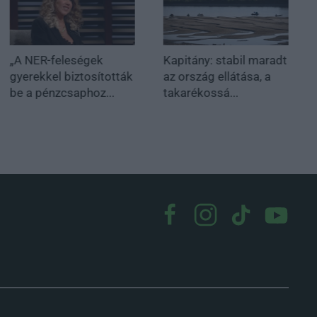
„A NER-feleségek
Kapitány: stabil maradt
gyerekkel biztosították
az ország ellátása, a
be a pénzcsaphoz...
takarékossá...