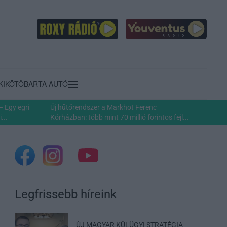
KIKÖTŐ
BARTA AUTÓ
– Egy egri
Új hűtőrendszer a Markhot Ferenc
...
Kórházban: több mint 70 millió forintos fejl...
Legfrissebb híreink
ÚJ MAGYAR KÜLÜGYI STRATÉGIA