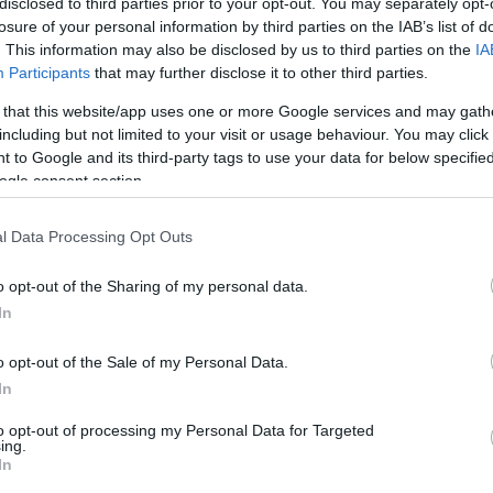
disclosed to third parties prior to your opt-out. You may separately opt-
ászlót.
losure of your personal information by third parties on the IAB’s list of
. This information may also be disclosed by us to third parties on the
IA
Participants
that may further disclose it to other third parties.
z ilyen dolgokon egyáltalán
ok erre mit mondani. Ez mindennek az alja!
 that this website/app uses one or more Google services and may gath
including but not limited to your visit or usage behaviour. You may click 
ózan gondolkodású ember fejében sehogy sem
 to Google and its third-party tags to use your data for below specifi
elelőssége is, hiszen az emberek olvasnak,
ogle consent section.
, amelyek ellenőrzés nélkül terjednek
l Data Processing Opt Outs
o opt-out of the Sharing of my personal data.
In
o opt-out of the Sale of my Personal Data.
jnos sok esetben a média olyan mértékben
In
nságát, ami hátborzongató, megdöbbentő és
to opt-out of processing my Personal Data for Targeted
ing.
utaság tényleg határtalan – részletezte.
In