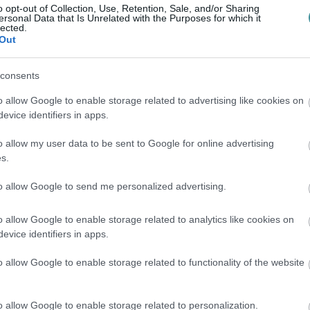
o opt-out of Collection, Use, Retention, Sale, and/or Sharing
 a magyar netet is ellepték azok a házi
ersonal Data that Is Unrelated with the Purposes for which it
lected.
tákat vagy épp “Morrgerlon-szálakat” vélnek
Out
sak lehetnek arra, hogy elvegyék a kedvet a
közétől, a maszkhordástól.
A dpa
consents
gállapították, hogy a videókban látható
o allow Google to enable storage related to advertising like cookies on
, vagy a kicsomagolás után kerülhettek a
evice identifiers in apps.
e nem nanotechnológiai rostok, hanem
o allow my user data to be sent to Google for online advertising
k. Mozogni pedig nedvesség, hőváltozás
s.
zdenek.
to allow Google to send me personalized advertising.
o allow Google to enable storage related to analytics like cookies on
evice identifiers in apps.
o allow Google to enable storage related to functionality of the website
o allow Google to enable storage related to personalization.
en bennünket az EGRI ÜGYEK Google Hírek oldalán!