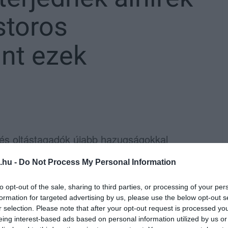
storos
int ezek
 és oltástagadók újabb hazugságokkal
.hu -
Do Not Process My Personal Information
ideómegosztó portálokon folyamatosan
to opt-out of the sale, sharing to third parties, or processing of your per
 anyagán és annak felületén apró, szürke
formation for targeted advertising by us, please use the below opt-out s
 hatására bukkannak fel - írta a
Heol
, amely
r selection. Please note that after your opt-out request is processed y
eing interest-based ads based on personal information utilized by us or
vánnyal kapcsolatos, erős kijelentéseiről