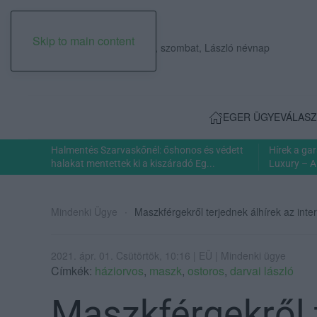
Skip to main content
2026. augusztus 08., szombat, László névnap
EGER ÜGYE
VÁLASZ
Halmentés Szarvaskőnél: őshonos és védett
Hírek a ga
halakat mentettek ki a kiszáradó Eg...
Luxury – A
Mindenki Ügye
Maszkférgekről terjednek álhírek az int
2021. ápr. 01. Csütörtök, 10:16 | EÜ | Mindenki ügye
Címkék:
háziorvos
,
maszk
,
ostoros
,
darvai lászló
Maszkférgekről 