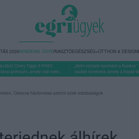
TÁS 2026
MINDENKI ÜGYE
RIASZTÓ
EGÉSZSÉG+
OTTHON & DESIGN
rázsból: Chery Tiggo 9 PHEV
„Nem tettünk nyomást a fiunkra” 
 kínai prémium, amely már nem...
család története, amely a Rapid Wi
erneten, Ostoros háziorvosa szerint ezek ostobaságok
terjednek álhírek