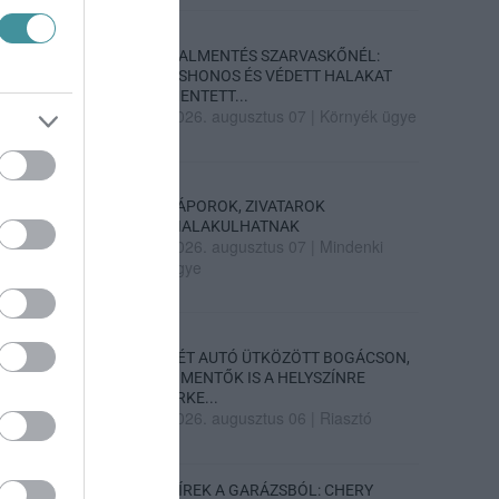
HALMENTÉS SZARVASKŐNÉL:
ŐSHONOS ÉS VÉDETT HALAKAT
MENTETT...
2026. augusztus 07
|
Környék ügye
ZÁPOROK, ZIVATAROK
KIALAKULHATNAK
2026. augusztus 07
|
Mindenki
ügye
KÉT AUTÓ ÜTKÖZÖTT BOGÁCSON,
A MENTŐK IS A HELYSZÍNRE
ÉRKE...
2026. augusztus 06
|
Riasztó
HÍREK A GARÁZSBÓL: CHERY