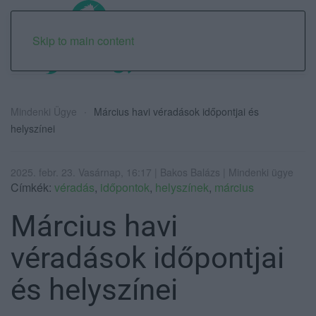
Skip to main content
Mindenki Ügye
Március havi véradások időpontjai és
helyszínei
2025. febr. 23. Vasárnap, 16:17 | Bakos Balázs | Mindenki ügye
Címkék:
véradás
,
időpontok
,
helyszínek
,
március
Március havi
véradások időpontjai
és helyszínei