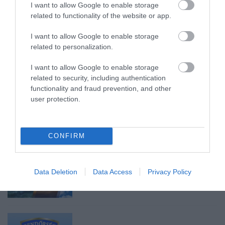
I want to allow Google to enable storage
ÖS FŐÚTON EGERBEN
2026. augusztus 07
|
Eger ügye
related to functionality of the website or app.
I want to allow Google to enable storage
related to personalization.
I want to allow Google to enable storage
HALMENTÉS SZARVASKŐNÉL: ŐSHONOS
related to security, including authentication
ÉS VÉDETT HALAKAT MENTETT...
functionality and fraud prevention, and other
2026. augusztus 07
|
Környék ügye
user protection.
CONFIRM
ZÁPOROK, ZIVATAROK KIALAKULHATNAK
2026. augusztus 07
|
Mindenki ügye
Data Deletion
Data Access
Privacy Policy