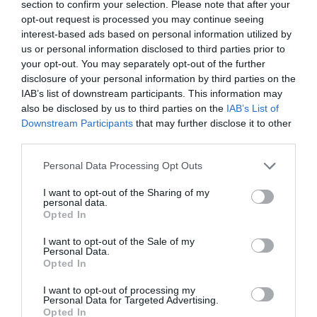
section to confirm your selection. Please note that after your
opt-out request is processed you may continue seeing
interest-based ads based on personal information utilized by
Ne maradjon le a legfrissebb hírekről, kövessen
us or personal information disclosed to third parties prior to
bennünket az EGRI ÜGYEK Google Hírek oldalán!
your opt-out. You may separately opt-out of the further
disclosure of your personal information by third parties on the
IAB’s list of downstream participants. This information may
also be disclosed by us to third parties on the
IAB’s List of
VISSZA A FŐOLDALRA
Downstream Participants
that may further disclose it to other
third parties.
Please note that this website/app uses one or more Google
Personal Data Processing Opt Outs
services and may gather and store information including but
not limited to your visit or usage behaviour. You may click to
I want to opt-out of the Sharing of my
personal data.
grant or deny consent to Google and its third-party tags to
Opted In
use your data for below specified purposes in below Google
Legfrissebb híreink
consent section.
I want to opt-out of the Sale of my
Personal Data.
Opted In
I want to opt-out of processing my
TANULJ NÉMETÜL OTTHONRÓL: A
Personal Data for Targeted Advertising.
DIGITÁLIS TANULÁS ELŐNYEI
Opted In
2026. augusztus 07
|
Promóció