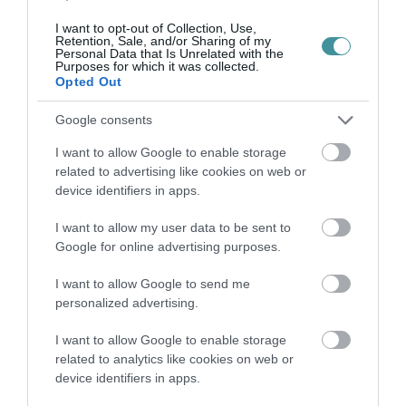
I want to opt-out of Collection, Use,
Retention, Sale, and/or Sharing of my
Personal Data that Is Unrelated with the
Purposes for which it was collected.
Opted Out
ÚJRAINDULNAK A KORÁBBAN
Google consents
LEÁLLÍTOTT SZOLGÁLTATÁSOK AZ EGRI...
2026. augusztus 07
|
Eger ügye
I want to allow Google to enable storage
related to advertising like cookies on web or
device identifiers in apps.
I want to allow my user data to be sent to
Google for online advertising purposes.
TÍZ ÉVE NEM VOLT ILYEN ALACSONY AZ
INFLÁCIÓ MAGYARORSZÁGON
I want to allow Google to send me
2026. augusztus 07
|
Mindenki ügye
personalized advertising.
I want to allow Google to enable storage
related to analytics like cookies on web or
device identifiers in apps.
MINDHÁROM ÜTEMBEN DOLGOZNAK A 25-