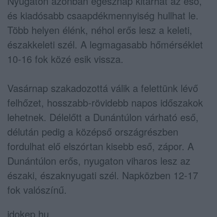
Nyugaton azonban egésznap kitarhat az eső,
és kiadósabb csaapdékmennyiség hullhat le.
Több helyen élénk, néhol erős lesz a keleti,
északkeleti szél. A legmagasabb hőmérséklet
10-16 fok közé esik vissza.
Vasárnap szakadozottá válik a felettünk lévő
felhőzet, hosszabb-rövidebb napos időszakok
lehetnek. Délelőtt a Dunántúlon várható eső,
délután pedig a középső országrészben
fordulhat elő elszórtan kisebb eső, zápor. A
Dunántúlon erős, nyugaton viharos lesz az
északi, északnyugati szél. Napközben 12-17
fok valószínű.
idokep.hu