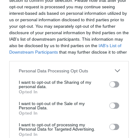
section to confirm your selection. Please note that after your
opt-out request is processed you may continue seeing
35 PERCES TANÓRÁK ÉS KEVESEBB HÁZI
interest-based ads based on personal information utilized by
FELADAT JÖHET AZ ALSÓ ...
2026. augusztus 08
|
Mindenki ügye
us or personal information disclosed to third parties prior to
your opt-out. You may separately opt-out of the further
disclosure of your personal information by third parties on the
IAB’s list of downstream participants. This information may
also be disclosed by us to third parties on the
IAB’s List of
Downstream Participants
that may further disclose it to other
BAKA ANDRÁST JELÖLI KÖZTÁRSASÁGI
third parties.
ELNÖKNEK A TISZA
2026. augusztus 08
|
Mindenki ügye
Please note that this website/app uses one or more Google
Personal Data Processing Opt Outs
services and may gather and store information including but
not limited to your visit or usage behaviour. You may click to
I want to opt-out of the Sharing of my
personal data.
grant or deny consent to Google and its third-party tags to
Opted In
use your data for below specified purposes in below Google
consent section.
I want to opt-out of the Sale of my
ÚJ MAGYAR KÜLÜGYI STRATÉGIA KÉSZÜL,
Personal Data.
TELJES SZAKÍTÁS JÖN A...
Opted In
2026. augusztus 08
|
Mindenki ügye
I want to opt-out of processing my
Personal Data for Targeted Advertising.
Opted In