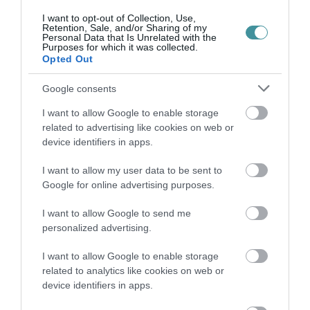
I want to opt-out of Collection, Use,
Retention, Sale, and/or Sharing of my
Personal Data that Is Unrelated with the
TATA ELBŰVÖLŐ LÁTVÁNYOSSÁGAI,
Purposes for which it was collected.
AMIKÉRT ÉRDEMES MEGNÉZNI
Opted Out
2026. augusztus 08
|
Promóció
Google consents
I want to allow Google to enable storage
related to advertising like cookies on web or
device identifiers in apps.
TÖBB MINT EGY HÓNAP IS LEHET, MIRE
TELJESEN ÚJRAINDUL A P...
I want to allow my user data to be sent to
2026. augusztus 07
|
Mindenki ügye
Google for online advertising purposes.
I want to allow Google to send me
personalized advertising.
I want to allow Google to enable storage
TANULJ NÉMETÜL OTTHONRÓL: A
related to analytics like cookies on web or
DIGITÁLIS TANULÁS ELŐNYEI
2026. augusztus 07
|
Promóció
device identifiers in apps.