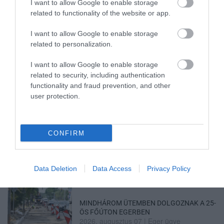
I want to allow Google to enable storage
related to functionality of the website or app.
I want to allow Google to enable storage
ÚJRAINDULNAK A KORÁBBAN
related to personalization.
LEÁLLÍTOTT SZOLGÁLTATÁSOK AZ EGRI...
2026. augusztus 07
|
Eger ügye
I want to allow Google to enable storage
related to security, including authentication
functionality and fraud prevention, and other
user protection.
TÍZ ÉVE NEM VOLT ILYEN ALACSONY AZ
INFLÁCIÓ MAGYARORSZÁGON
CONFIRM
2026. augusztus 07
|
Mindenki ügye
Data Deletion
Data Access
Privacy Policy
MINDHÁROM ÜTEMBEN DOLGOZNAK A 25-
ÖS FŐÚTON EGERBEN
2026. augusztus 07
|
Eger ügye