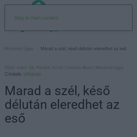
Skip to main content
Mindenki Ügye
Marad a szél, késő délután eleredhet az eső
2025. márc. 28. Péntek, 07:40 | Csarnó Ákos | Mindenki ügye
Címkék:
időjárás
Marad a szél, késő
délután eleredhet az
eső