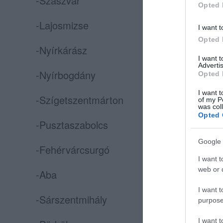
-Szászvár
Opted 
-Lajosmizse
I want t
Opted 
-Nyírkárász
I want 
Advertis
-Nyírbogdány
Opted 
I want t
-Szígetszentmárton
of my P
was col
Opted 
-Pusztaszabolcs
Google 
-Fehérvárcsurgó
I want t
web or d
-Aba
I want t
-Sárszentmihály
purpose
I want 