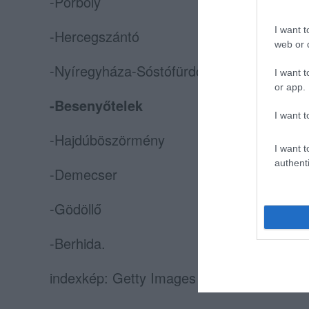
-Pörböly
I want t
-Hercegszántó
web or d
-Nyíregyháza-Sóstófürdő
I want t
or app.
-Besenyőtelek
I want t
-Hajdúböszörmény
I want t
authenti
-Demecser
-Gödöllő
-Berhida.
indexkép: Getty Images