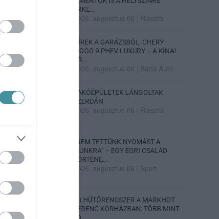
A MENTŐK IS A HELYSZÍNRE
ÉRKE...
2026. augusztus 06
|
Riasztó
HÍREK A GARÁZSBÓL: CHERY
TIGGO 9 PHEV LUXURY – A KÍNAI
PR...
2026. augusztus 06
|
Barta Autó
LAKÓÉPÜLETEK LÁNGOLTAK
SZERDÁN
2026. augusztus 06
|
Riasztó
„NEM TETTÜNK NYOMÁST A
FIUNKRA” – EGY EGRI CSALÁD
TÖRTÉNE...
2026. augusztus 06
|
Sport
ÚJ HŰTŐRENDSZER A MARKHOT
FERENC KÓRHÁZBAN: TÖBB MINT
70 ...