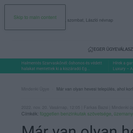
Skip to main content
2026. augusztus 08., szombat, László névnap
EGER ÜGYE
VÁLASZ
Halmentés Szarvaskőnél: őshonos és védett
Hírek a ga
halakat mentettek ki a kiszáradó Eg...
Luxury – A
Mindenki Ügye
Már van olyan hevesi település, ahol ko
2022. nov. 20. Vasárnap, 12:05 | Farkas Bazsi | Mindenki 
Címkék:
független benzinkutak szövetsége
,
üzemany
Már van olyan he