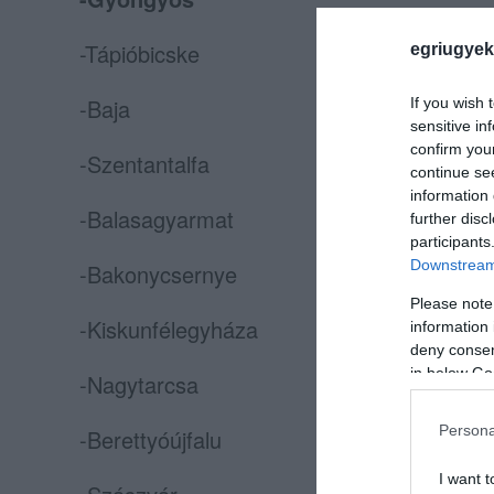
-Tápióbicske
egriugyek
-Baja
If you wish 
sensitive in
confirm you
-Szentantalfa
continue se
information 
-Balasagyarmat
further disc
participants
Downstream 
-Bakonycsernye
Please note
-Kiskunfélegyháza
information 
deny consent
in below Go
-Nagytarcsa
Persona
-Berettyóújfalu
I want t