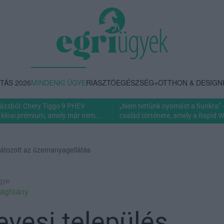
TÁS 2026
MINDENKI ÜGYE
RIASZTÓ
EGÉSZSÉG+
OTTHON & DESIGN
rázsból: Chery Tiggo 9 PHEV
„Nem tettünk nyomást a fiunkra” 
 kínai prémium, amely már nem...
család története, amely a Rapid Wi
rlátozott az üzemanyagellátás
ügye
aghiány
vesi település,