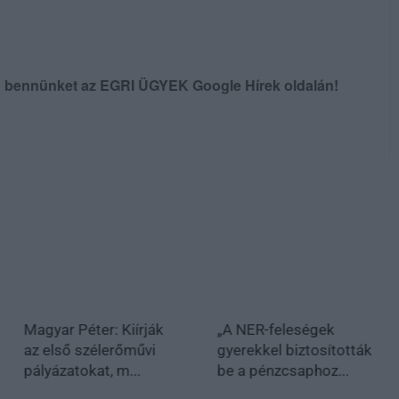
en bennünket az EGRI ÜGYEK Google Hírek oldalán!
Magyar Péter: Kiírják
„A NER-feleségek
az első szélerőművi
gyerekkel biztosították
pályázatokat, m...
be a pénzcsaphoz...