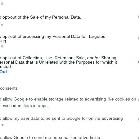
In
o opt-out of the Sale of my Personal Data.
In
to opt-out of processing my Personal Data for Targeted
ing.
In
o opt-out of Collection, Use, Retention, Sale, and/or Sharing
ersonal Data that Is Unrelated with the Purposes for which it
lected.
Out
consents
o allow Google to enable storage related to advertising like cookies on
evice identifiers in apps.
o allow my user data to be sent to Google for online advertising
s.
to allow Google to send me personalized advertising.