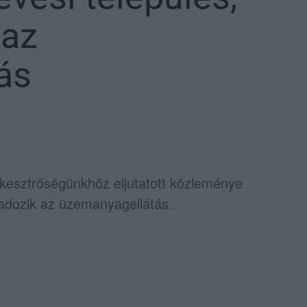
 az
ás
kesztrőségünkhöz eljutatott közleménye
akadozik az üzemanyagellátás.