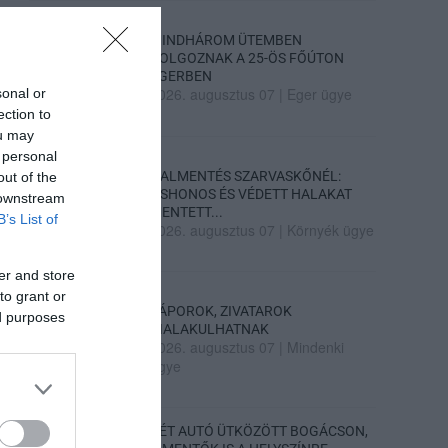
MINDHÁROM ÜTEMBEN
DOLGOZNAK A 25-ÖS FŐÚTON
EGERBEN
2026. augusztus 07
|
Eger ügye
sonal or
ection to
ou may
 personal
HALMENTÉS SZARVASKŐNÉL:
out of the
ŐSHONOS ÉS VÉDETT HALAKAT
 downstream
MENTETT...
B’s List of
2026. augusztus 07
|
Környék ügye
er and store
to grant or
ZÁPOROK, ZIVATAROK
ed purposes
KIALAKULHATNAK
2026. augusztus 07
|
Mindenki
ügye
KÉT AUTÓ ÜTKÖZÖTT BOGÁCSON,