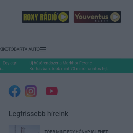
KIKÖTŐ
BARTA AUTÓ
– Egy egri
Új hűtőrendszer a Markhot Ferenc
...
Kórházban: több mint 70 millió forintos fejl...
Legfrissebb híreink
TÖBB MINT EGY HÓNAP IS LEHET,