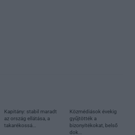
Kapitány: stabil maradt
Közmédiások évekig
az ország ellátása, a
gyűjtötték a
takarékossá...
bizonyítékokat, belső
dok...