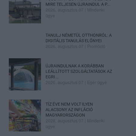
MIRE TELJESEN ÚJRAINDUL A P...
2026. augusztus 07
|
Mindenki
ügye
TANULJ NÉMETÜL OTTHONRÓL: A
DIGITÁLIS TANULÁS ELŐNYEI
2026. augusztus 07
|
Promóció
ÚJRAINDULNAK A KORÁBBAN
LEÁLLÍTOTT SZOLGÁLTATÁSOK AZ
EGRI...
2026. augusztus 07
|
Eger ügye
TÍZ ÉVE NEM VOLT ILYEN
ALACSONY AZ INFLÁCIÓ
MAGYARORSZÁGON
2026. augusztus 07
|
Mindenki
ügye