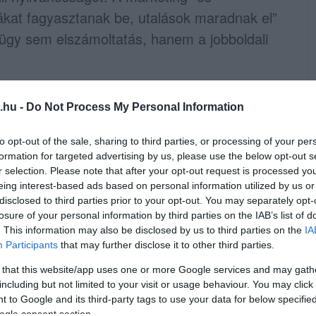
ákat fagyasztanak be, utalások maradnak el”
-ügy sem elszámoltatás, hanem a jobboldali
stól, aki az elmúlt másfél évtizedben
.hu -
Do Not Process My Personal Information
n sajtóval, és akinek kormányzása alatt több
t vagy kormányközeli kézbe került. Orbán
to opt-out of the sale, sharing to third parties, or processing of your per
ie kell, a politikusoknak pedig válaszolniuk
formation for targeted advertising by us, please use the below opt-out s
r selection. Please note that after your opt-out request is processed y
eing interest-based ads based on personal information utilized by us or
disclosed to third parties prior to your opt-out. You may separately opt-
s, emberi hangnemben”
– mondta az a volt
losure of your personal information by third parties on the IAB’s list of
. This information may also be disclosed by us to third parties on the
IA
 számos kritikus szerkesztőséget, és ritkán
Participants
that may further disclose it to other third parties.
oknak.
 that this website/app uses one or more Google services and may gath
including but not limited to your visit or usage behaviour. You may click 
 a Fidesznek most alkalmazkodnia kell az új
 to Google and its third-party tags to use your data for below specifi
ogle consent section.