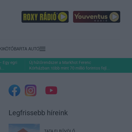
KIKÖTŐ
BARTA AUTÓ
– Egy egri
Új hűtőrendszer a Markhot Ferenc
...
Kórházban: több mint 70 millió forintos fejl...
Legfrissebb híreink
TATA ELBŰVÖLŐ