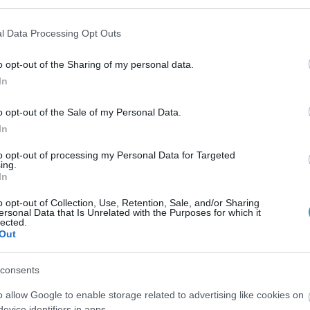
ett és nemzeti ellenzékük”
– fogalmazott,
l Data Processing Opt Outs
zéki mozgalommá kell szerveződnie.
o opt-out of the Sharing of my personal data.
In
adata az elmúlt tizenhat év „vívmányainak”
éki háttérország újjászervezése is. Orbán
o opt-out of the Sale of my Personal Data.
olitikusokat és „szellemi műhelyeket” gyűjtenek
In
to opt-out of processing my Personal Data for Targeted
ing.
In
 tisztán, de elismerte, hogy a fiatal
o opt-out of Collection, Use, Retention, Sale, and/or Sharing
ersonal Data that Is Unrelated with the Purposes for which it
lected.
Out
náltunk, és más vezetőtől várták. Nemcsak az
ondta.
consents
ácia állapotáért érzett aggodalom volt.
o allow Google to enable storage related to advertising like cookies on
evice identifiers in apps.