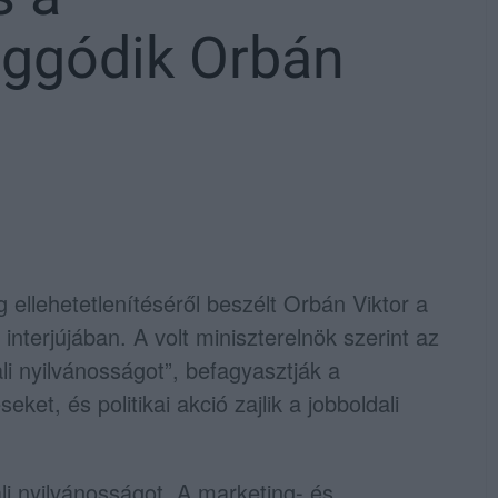
aggódik Orbán
g ellehetetlenítéséről beszélt
Orbán Viktor
a
nterjújában. A volt miniszterelnök szerint az
ali nyilvánosságot”, befagyasztják a
ket, és politikai akció zajlik a jobboldali
ali nyilvánosságot. A marketing- és