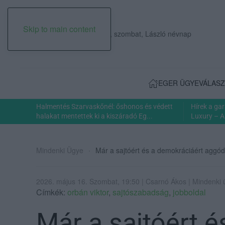
Skip to main content
2026. augusztus 08., szombat, László névnap
EGER ÜGYE
VÁLASZ
Halmentés Szarvaskőnél: őshonos és védett
Hírek a ga
halakat mentettek ki a kiszáradó Eg...
Luxury – A
Mindenki Ügye
Már a sajtóért és a demokráciáért aggód
2026. május 16. Szombat, 19:50 | Csarnó Ákos | Mindenki
Címkék:
orbán viktor
,
sajtószabadság
,
jobboldal
Már a sajtóért é