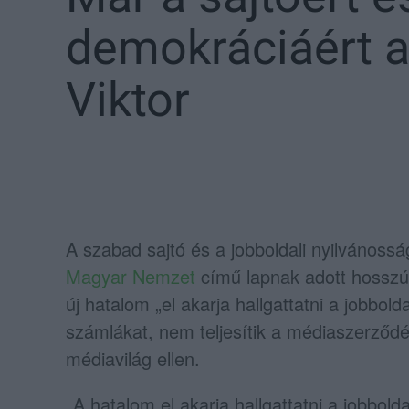
demokráciáért 
Viktor
A szabad sajtó és a jobboldali nyilvánossá
Magyar Nemzet
című lapnak adott hosszú i
új hatalom „el akarja hallgattatni a jobbold
számlákat, nem teljesítik a médiaszerződése
médiavilág ellen.
„A hatalom el akarja hallgattatni a jobbold