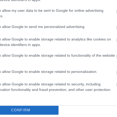
 teszt előtt áll”, és már egy hét
 miniszterelnök személyét.
o allow my user data to be sent to Google for online advertising
s.
készül az esetleges politikai támadásokra:
to allow Google to send me personalized advertising.
olgálatot”, amely szerinte segítséget nyújt
sérelem vagy retorzió.
o allow Google to enable storage related to analytics like cookies on
evice identifiers in apps.
rális támogatások ügyére és az úgynevezett
o allow Google to enable storage related to functionality of the website
esz-kormányok nemcsak a jobboldali, hanem az
en támogatták.
o allow Google to enable storage related to personalization.
milliárdos nagyságrendű támogatásokat,
o allow Google to enable storage related to security, including
Orbán.
cation functionality and fraud prevention, and other user protection.
múlt évek kultúrpolitikája szólt arról, hogy
t, miközben a független előadóművészeti
CONFIRM