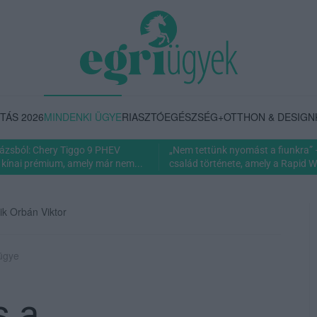
TÁS 2026
MINDENKI ÜGYE
RIASZTÓ
EGÉSZSÉG+
OTTHON & DESIGN
rázsból: Chery Tiggo 9 PHEV
„Nem tettünk nyomást a fiunkra” 
 kínai prémium, amely már nem...
család története, amely a Rapid Wi
ik Orbán Viktor
 ügye
s a