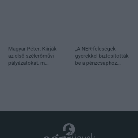
Magyar Péter: Kiírják
„A NER-feleségek
az első szélerőművi
gyerekkel biztosították
pályázatokat, m...
be a pénzcsaphoz...