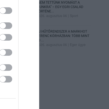
„NEM TETTÜNK NYOMÁST A
FIUNKRA” – EGY EGRI CSALÁD
TÖRTÉNE...
2026. augusztus 06
|
Sport
ÚJ HŰTŐRENDSZER A MARKHOT
FERENC KÓRHÁZBAN: TÖBB MINT
70 ...
2026. augusztus 06
|
Eger ügye