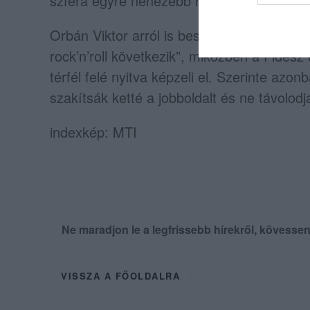
szféra egyre nehezebb helyzetbe került.
Orbán Viktor arról is beszélt, hogy a jobb
rock’n’roll következik”, miközben a Fidesz 
térfél felé nyitva képzeli el. Szerinte azon
szakítsák ketté a jobboldalt és ne távolodj
indexkép: MTI
Ne maradjon le a legfrissebb hírekről, kövess
VISSZA A FŐOLDALRA