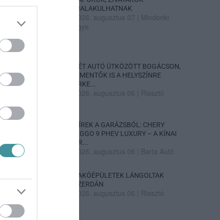
KIALAKULHATNAK
2026. augusztus 07
|
Mindenki
ügye
KÉT AUTÓ ÜTKÖZÖTT BOGÁCSON,
A MENTŐK IS A HELYSZÍNRE
ÉRKE...
2026. augusztus 06
|
Riasztó
HÍREK A GARÁZSBÓL: CHERY
TIGGO 9 PHEV LUXURY – A KÍNAI
PR...
2026. augusztus 06
|
Barta Autó
LAKÓÉPÜLETEK LÁNGOLTAK
SZERDÁN
2026. augusztus 06
|
Riasztó