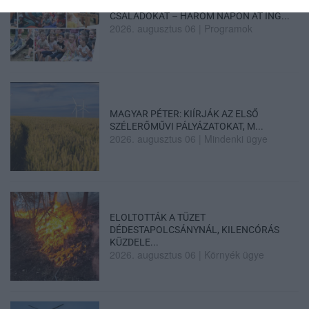
GÁRDONYI MESEKERT VÁRJA A
CSALÁDOKAT – HÁROM NAPON ÁT ING...
2026. augusztus 06
|
Programok
MAGYAR PÉTER: KIÍRJÁK AZ ELSŐ
SZÉLERŐMŰVI PÁLYÁZATOKAT, M...
2026. augusztus 06
|
Mindenki ügye
ELOLTOTTÁK A TÜZET
DÉDESTAPOLCSÁNYNÁL, KILENCÓRÁS
KÜZDELE...
2026. augusztus 06
|
Környék ügye