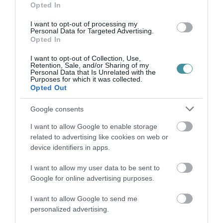
„A mi érdekünk is, de elsősorban az ország
Opted In
állampolgárainak az érdeke, hogy mindenről
I want to opt-out of processing my
Personal Data for Targeted Advertising.
valós idejű tájékoztatást kapjanak. Ha néha
Opted In
kicsit túl sok vagyok, azért elnézést kérek.”
I want to opt-out of Collection, Use,
Retention, Sale, and/or Sharing of my
Personal Data that Is Unrelated with the
Purposes for which it was collected.
Opted Out
Google consents
Ne maradjon le a legfrissebb hírekről, kövessen
I want to allow Google to enable storage
bennünket az EGRI ÜGYEK Google Hírek oldalán!
related to advertising like cookies on web or
device identifiers in apps.
VISSZA A FŐOLDALRA
I want to allow my user data to be sent to
Google for online advertising purposes.
I want to allow Google to send me
personalized advertising.