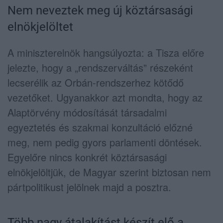
Nem neveztek meg új köztársasági
elnökjelöltet
A miniszterelnök hangsúlyozta: a Tisza előre
jelezte, hogy a „rendszerváltás” részeként
lecserélik az Orbán-rendszerhez kötődő
vezetőket. Ugyanakkor azt mondta, hogy az
Alaptörvény módosítását társadalmi
egyeztetés és szakmai konzultáció előzné
meg, nem pedig gyors parlamenti döntések.
Egyelőre nincs konkrét köztársasági
elnökjelöltjük, de Magyar szerint biztosan nem
pártpolitikust jelölnek majd a posztra.
Több nagy átalakítást készít elő a