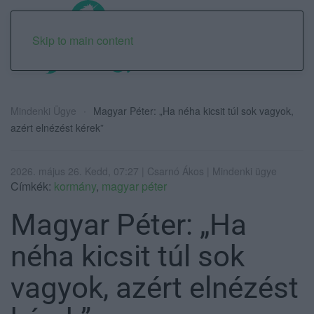
Skip to main content
Mindenki Ügye
Magyar Péter: „Ha néha kicsit túl sok vagyok,
azért elnézést kérek”
2026. május 26. Kedd, 07:27 | Csarnó Ákos | Mindenki ügye
Címkék:
kormány
,
magyar péter
Magyar Péter: „Ha
néha kicsit túl sok
vagyok, azért elnézést