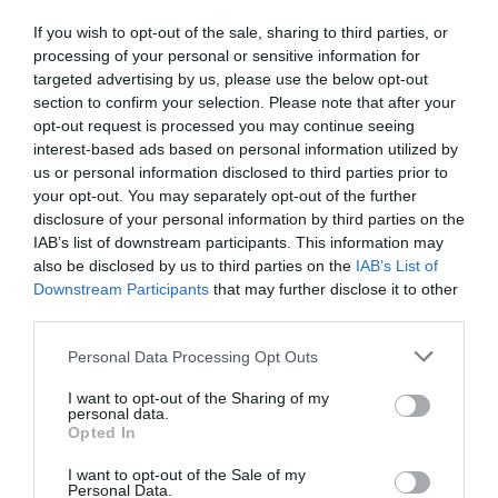
Magyar Péter szerint ki kell vizsgálni az
If you wish to opt-out of the sale, sharing to third parties, or
processing of your personal or sensitive information for
esetleges orosz beavatkozásokat a választási
targeted advertising by us, please use the below opt-out
kampányban, valamint a titkosszolgálatok
section to confirm your selection. Please note that after your
működését is át kell tekinteni. Úgy fogalmazott:
opt-out request is processed you may continue seeing
interest-based ads based on personal information utilized by
az elmúlt években sok tapasztalt szakember
us or personal information disclosed to third parties prior to
hagyta el a szolgálatokat, ezért szükség lenne
your opt-out. You may separately opt-out of the further
disclosure of your personal information by third parties on the
a rendszer megerősítésére és a nemzetközi
IAB’s list of downstream participants. This information may
bizalom helyreállítására.
also be disclosed by us to third parties on the
IAB’s List of
Downstream Participants
that may further disclose it to other
third parties.
A beszélgetés végén a miniszterelnök arról
beszélt, hogy továbbra is rendszeresen kíván
Please note that this website/app uses one or more Google
Personal Data Processing Opt Outs
services and may gather and store information including but
interjúkat adni a független sajtónak, mert
not limited to your visit or usage behaviour. You may click to
I want to opt-out of the Sharing of my
fontosnak tartja a folyamatos tájékoztatást.
personal data.
grant or deny consent to Google and its third-party tags to
Opted In
use your data for below specified purposes in below Google
Mint fogalmazott:
consent section.
I want to opt-out of the Sale of my
Personal Data.