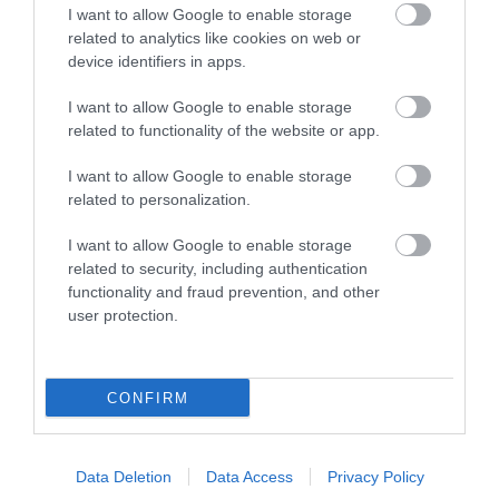
I want to allow Google to enable storage
related to analytics like cookies on web or
Legfrissebb híreink
device identifiers in apps.
I want to allow Google to enable storage
related to functionality of the website or app.
ÚJ HŰTŐRENDSZER A MARKHOT FERENC
KÓRHÁZBAN: TÖBB MINT 70 ...
I want to allow Google to enable storage
2026. augusztus 06
|
Eger ügye
related to personalization.
I want to allow Google to enable storage
related to security, including authentication
functionality and fraud prevention, and other
user protection.
HOLTAN SZÁLLÍTOTTÁK HAZA A 80 ÉVES
ASSZONYT A HATVANI KÓR...
2026. augusztus 06
|
Riasztó
CONFIRM
Data Deletion
Data Access
Privacy Policy