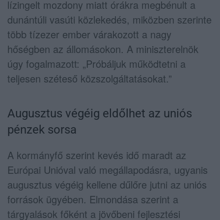
lízingelt mozdony miatt órákra megbénult a
dunántúli vasúti közlekedés, miközben szerinte
több tízezer ember várakozott a nagy
hőségben az állomásokon. A miniszterelnök
úgy fogalmazott: „Próbáljuk működtetni a
teljesen széteső közszolgáltatásokat.”
Augusztus végéig eldőlhet az uniós
pénzek sorsa
A kormányfő szerint kevés idő maradt az
Európai Unióval való megállapodásra, ugyanis
augusztus végéig kellene dűlőre jutni az uniós
források ügyében. Elmondása szerint a
tárgyalások főként a jövőbeni fejlesztési