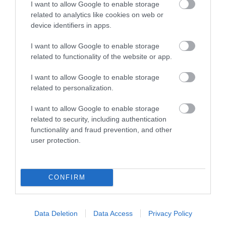
I want to allow Google to enable storage
CSALÁDOKAT – HÁROM NAPON ÁT ING...
related to analytics like cookies on web or
2026. augusztus 06
|
Programok
device identifiers in apps.
I want to allow Google to enable storage
related to functionality of the website or app.
I want to allow Google to enable storage
MAGYAR PÉTER: KIÍRJÁK AZ ELSŐ
SZÉLERŐMŰVI PÁLYÁZATOKAT, M...
related to personalization.
2026. augusztus 06
|
Mindenki ügye
I want to allow Google to enable storage
related to security, including authentication
functionality and fraud prevention, and other
user protection.
ELOLTOTTÁK A TÜZET
DÉDESTAPOLCSÁNYNÁL, KILENCÓRÁS
KÜZDELE...
CONFIRM
2026. augusztus 06
|
Környék ügye
Data Deletion
Data Access
Privacy Policy