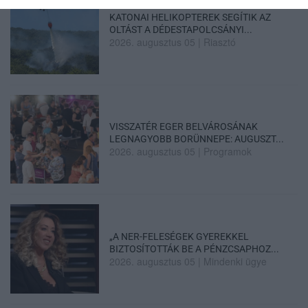
KATONAI HELIKOPTEREK SEGÍTIK AZ
OLTÁST A DÉDESTAPOLCSÁNYI...
2026. augusztus 05
|
Riasztó
VISSZATÉR EGER BELVÁROSÁNAK
LEGNAGYOBB BORÜNNEPE: AUGUSZT...
2026. augusztus 05
|
Programok
„A NER-FELESÉGEK GYEREKKEL
BIZTOSÍTOTTÁK BE A PÉNZCSAPHOZ...
2026. augusztus 05
|
Mindenki ügye