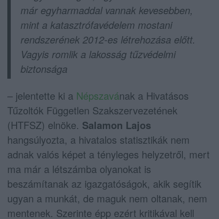
már egyharmaddal vannak kevesebben,
mint a katasztrófavédelem mostani
rendszerének 2012-es létrehozása előtt.
Vagyis romlik a lakosság tűzvédelmi
biztonsága
– jelentette ki a
Népszavá
nak a Hivatásos
Tűzoltók Független Szakszervezetének
(HTFSZ) elnöke.
Salamon Lajos
hangsúlyozta, a hivatalos statisztikák nem
adnak valós képet a tényleges helyzetről, mert
ma már a létszámba olyanokat is
beszámítanak az igazgatóságok, akik segítik
ugyan a munkát, de maguk nem oltanak, nem
mentenek. Szerinte épp ezért kritikával kell