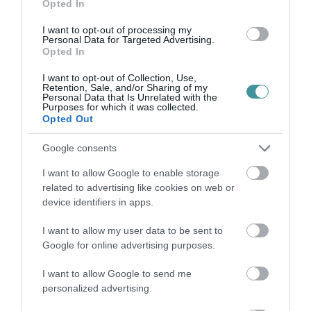
Opted In
Legfrissebb híreink
I want to opt-out of processing my
Personal Data for Targeted Advertising.
Opted In
I want to opt-out of Collection, Use,
ÚJ HŰTŐRENDSZER A MARKHOT FERENC
Retention, Sale, and/or Sharing of my
Personal Data that Is Unrelated with the
KÓRHÁZBAN: TÖBB MINT 70 ...
Purposes for which it was collected.
2026. augusztus 06
|
Eger ügye
Opted Out
Google consents
I want to allow Google to enable storage
related to advertising like cookies on web or
HOLTAN SZÁLLÍTOTTÁK HAZA A 80 ÉVES
device identifiers in apps.
ASSZONYT A HATVANI KÓR...
2026. augusztus 06
|
Riasztó
I want to allow my user data to be sent to
Google for online advertising purposes.
I want to allow Google to send me
personalized advertising.
GÁRDONYI MESEKERT VÁRJA A