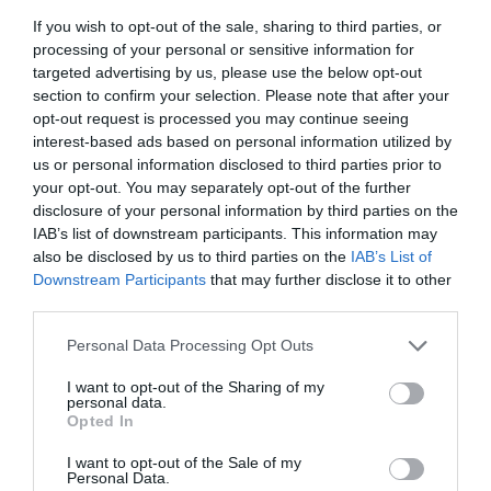
is benne volt-e a kivonuló létszámban minden
If you wish to opt-out of the sale, sharing to third parties, or
processing of your personal or sensitive information for
általuk most felsorolt szakterület képviselője?
targeted advertising by us, please use the below opt-out
Az OKF azonban csak kitérő válaszokat adott.
section to confirm your selection. Please note that after your
opt-out request is processed you may continue seeing
interest-based ads based on personal information utilized by
us or personal information disclosed to third parties prior to
your opt-out. You may separately opt-out of the further
disclosure of your personal information by third parties on the
IAB’s list of downstream participants. This information may
Ne maradjon le a legfrissebb hírekről, kövessen
also be disclosed by us to third parties on the
IAB’s List of
bennünket az EGRI ÜGYEK Google Hírek oldalán!
Downstream Participants
that may further disclose it to other
third parties.
Please note that this website/app uses one or more Google
Personal Data Processing Opt Outs
VISSZA A FŐOLDALRA
services and may gather and store information including but
not limited to your visit or usage behaviour. You may click to
I want to opt-out of the Sharing of my
personal data.
grant or deny consent to Google and its third-party tags to
Opted In
use your data for below specified purposes in below Google
consent section.
I want to opt-out of the Sale of my
Personal Data.