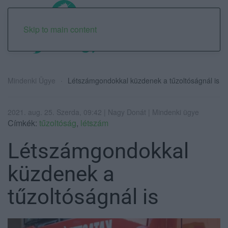
Skip to main content
Mindenki Ügye
Létszámgondokkal küzdenek a tűzoltóságnál is
2021. aug. 25. Szerda, 09:42 | Nagy Donát | Mindenki ügye
Címkék:
tűzoltóság
,
létszám
Létszámgondokkal
küzdenek a
tűzoltóságnál is