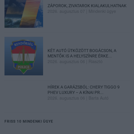
ZÁPOROK, ZIVATAROK KIALAKULHATNAK
2026. augusztus 07
|
Mindenki ügye
KÉT AUTÓ ÜTKÖZÖTT BOGÁCSON, A
MENTŐK IS A HELYSZÍNRE ÉRKE...
2026. augusztus 06
|
Riasztó
HÍREK A GARÁZSBÓL: CHERY TIGGO 9
PHEV LUXURY – A KÍNAI PR...
2026. augusztus 06
|
Barta Autó
FRISS 10 MINDENKI ÜGYE