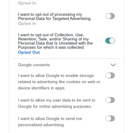
FELADAT JÖHET AZ ALSÓ ...
Opted In
2026. augusztus 08
|
Mindenki ügye
I want to opt-out of processing my
Personal Data for Targeted Advertising.
Opted In
BAKA ANDRÁST JELÖLI KÖZTÁRSASÁGI
I want to opt-out of Collection, Use,
ELNÖKNEK A TISZA
Retention, Sale, and/or Sharing of my
2026. augusztus 08
|
Mindenki ügye
Personal Data that Is Unrelated with the
Purposes for which it was collected.
Opted Out
Google consents
ÚJ MAGYAR KÜLÜGYI STRATÉGIA KÉSZÜL,
TELJES SZAKÍTÁS JÖN A...
I want to allow Google to enable storage
2026. augusztus 08
|
Mindenki ügye
related to advertising like cookies on web or
device identifiers in apps.
I want to allow my user data to be sent to
TATA ELBŰVÖLŐ LÁTVÁNYOSSÁGAI,
Google for online advertising purposes.
AMIKÉRT ÉRDEMES MEGNÉZNI
2026. augusztus 08
|
Promóció
I want to allow Google to send me
personalized advertising.