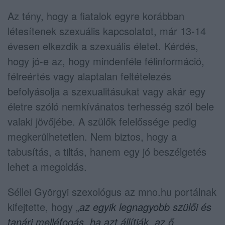
Az tény, hogy a fiatalok egyre korábban
létesítenek szexuális kapcsolatot, már 13-14
évesen elkezdik a szexuális életet. Kérdés,
hogy jó-e az, hogy mindenféle félinformáció,
félreértés vagy alaptalan feltételezés
befolyásolja a szexualitásukat vagy akár egy
életre szóló nemkívánatos terhesség szól bele
valaki jövőjébe. A szülők felelőssége pedig
megkerülhetetlen. Nem biztos, hogy a
tabusítás, a tiltás, hanem egy jó beszélgetés
lehet a megoldás.
Séllei Györgyi szexológus az mno.hu portálnak
kifejtette, hogy „
az egyik legnagyobb szülői és
tanári melléfogás, ha azt állítják, az ő