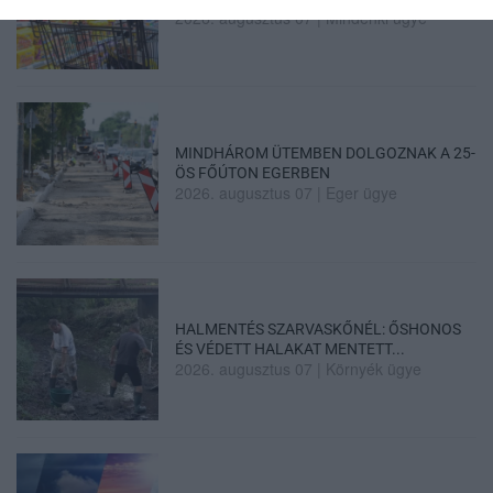
2026. augusztus 07
|
Mindenki ügye
MINDHÁROM ÜTEMBEN DOLGOZNAK A 25-
ÖS FŐÚTON EGERBEN
2026. augusztus 07
|
Eger ügye
HALMENTÉS SZARVASKŐNÉL: ŐSHONOS
ÉS VÉDETT HALAKAT MENTETT...
2026. augusztus 07
|
Környék ügye