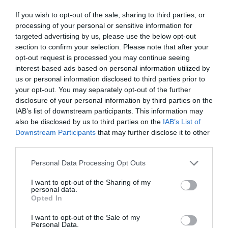
If you wish to opt-out of the sale, sharing to third parties, or
processing of your personal or sensitive information for
targeted advertising by us, please use the below opt-out
Ne maradjon le a legfrissebb hírekről, kövessen
section to confirm your selection. Please note that after your
bennünket az EGRI ÜGYEK Google Hírek oldalán!
opt-out request is processed you may continue seeing
interest-based ads based on personal information utilized by
us or personal information disclosed to third parties prior to
your opt-out. You may separately opt-out of the further
VISSZA A FŐOLDALRA
disclosure of your personal information by third parties on the
IAB’s list of downstream participants. This information may
also be disclosed by us to third parties on the
IAB’s List of
Downstream Participants
that may further disclose it to other
third parties.
Please note that this website/app uses one or more Google
Personal Data Processing Opt Outs
services and may gather and store information including but
Legfrissebb híreink
not limited to your visit or usage behaviour. You may click to
I want to opt-out of the Sharing of my
personal data.
grant or deny consent to Google and its third-party tags to
Opted In
use your data for below specified purposes in below Google
consent section.
I want to opt-out of the Sale of my
35 PERCES TANÓRÁK ÉS KEVESEBB HÁZI
Personal Data.