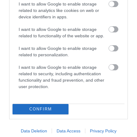
I want to allow Google to enable storage
TÖBB MINT EGY HÓNAP IS LEHET, MIRE
related to analytics like cookies on web or
TELJESEN ÚJRAINDUL A P...
device identifiers in apps.
2026. augusztus 07
|
Mindenki ügye
I want to allow Google to enable storage
related to functionality of the website or app.
TANULJ NÉMETÜL OTTHONRÓL: A
I want to allow Google to enable storage
DIGITÁLIS TANULÁS ELŐNYEI
related to personalization.
2026. augusztus 07
|
Promóció
I want to allow Google to enable storage
related to security, including authentication
functionality and fraud prevention, and other
ÚJRAINDULNAK A KORÁBBAN
user protection.
LEÁLLÍTOTT SZOLGÁLTATÁSOK AZ EGRI...
2026. augusztus 07
|
Eger ügye
CONFIRM
Data Deletion
Data Access
Privacy Policy
TÍZ ÉVE NEM VOLT ILYEN ALACSONY AZ
INFLÁCIÓ MAGYARORSZÁGON