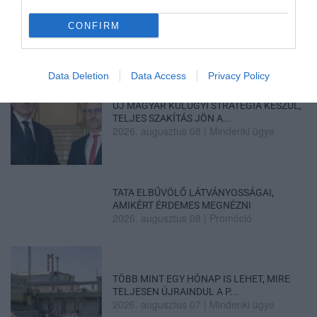
ELNÖKNEK A TISZA
2026. augusztus 08
|
Mindenki ügye
CONFIRM
Data Deletion
Data Access
Privacy Policy
ÚJ MAGYAR KÜLÜGYI STRATÉGIA KÉSZÜL,
TELJES SZAKÍTÁS JÖN A...
2026. augusztus 08
|
Mindenki ügye
TATA ELBŰVÖLŐ LÁTVÁNYOSSÁGAI,
AMIKÉRT ÉRDEMES MEGNÉZNI
2026. augusztus 08
|
Promóció
TÖBB MINT EGY HÓNAP IS LEHET, MIRE
TELJESEN ÚJRAINDUL A P...
2026. augusztus 07
|
Mindenki ügye