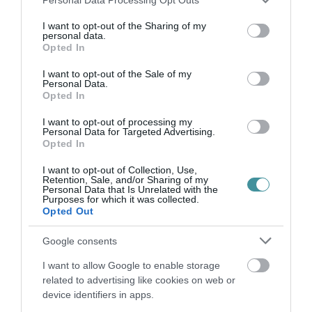
Legfrissebb híreink
services and may gather and store information including but
not limited to your visit or usage behaviour. You may click to
I want to opt-out of the Sharing of my
personal data.
grant or deny consent to Google and its third-party tags to
Opted In
use your data for below specified purposes in below Google
AZ ENDODONCIÁBAN
consent section.
I want to opt-out of the Sale of my
NÉLKÜLÖZHETETLEN ESZKÖZÖK
Personal Data.
2026. augusztus 09
|
Promóció
Opted In
I want to opt-out of processing my
Personal Data for Targeted Advertising.
Opted In
I want to opt-out of Collection, Use,
ITTASAN RANDALÍROZOTT EGER
Retention, Sale, and/or Sharing of my
BELVÁROSÁBAN: ÜZLETEK KIRAKATA...
Personal Data that Is Unrelated with the
2026. augusztus 09
|
Riasztó
Purposes for which it was collected.
Opted Out
Google consents
I want to allow Google to enable storage
related to advertising like cookies on web or
ORBÁN EGYKORI VÍZÜGYI ÁLLAMTITKÁRA
device identifiers in apps.
IS ELLENTMONDOTT A VOL...
2026. augusztus 09
|
Mindenki ügye