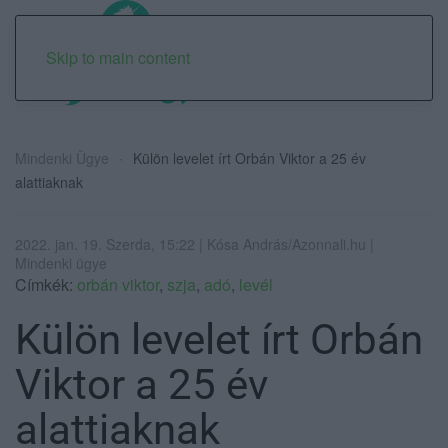
Skip to main content
Mindenki Ügye
Külön levelet írt Orbán Viktor a 25 év
alattiaknak
2022. jan. 19. Szerda, 15:22 | Kósa András/Azonnali.hu |
Mindenki ügye
Címkék:
orbán viktor
,
szja
,
adó
,
levél
Külön levelet írt Orbán
Viktor a 25 év
alattiaknak