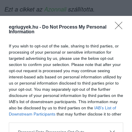
Ezt a cikket az
Azonnali
szállította.
(Indexkép forrása: kormany.hu)
egriugyek.hu -
Do Not Process My Personal
Information
If you wish to opt-out of the sale, sharing to third parties, or
processing of your personal or sensitive information for
Ne maradjon le a legfrissebb hírekről, kövessen
targeted advertising by us, please use the below opt-out
bennünket az EGRI ÜGYEK Google Hírek oldalán!
section to confirm your selection. Please note that after your
opt-out request is processed you may continue seeing
interest-based ads based on personal information utilized by
VISSZA A FŐOLDALRA
us or personal information disclosed to third parties prior to
your opt-out. You may separately opt-out of the further
disclosure of your personal information by third parties on the
IAB’s list of downstream participants. This information may
also be disclosed by us to third parties on the
IAB’s List of
Downstream Participants
that may further disclose it to other
third parties.
Please note that this website/app uses one or more Google
Personal Data Processing Opt Outs