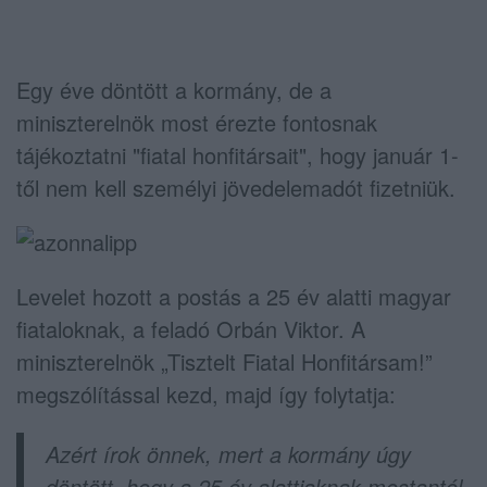
Egy éve döntött a kormány, de a
miniszterelnök most érezte fontosnak
tájékoztatni "fiatal honfitársait", hogy január 1-
től nem kell személyi jövedelemadót fizetniük.
Levelet hozott a postás a 25 év alatti magyar
fiataloknak, a feladó Orbán Viktor. A
miniszterelnök „Tisztelt Fiatal Honfitársam!”
megszólítással kezd, majd így folytatja:
Azért írok önnek, mert a kormány úgy
döntött, hogy a 25 év alattiaknak mostantól