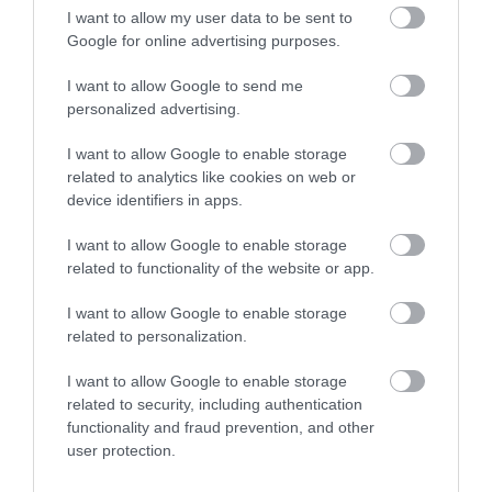
I want to allow my user data to be sent to
Google for online advertising purposes.
I want to allow Google to send me
personalized advertising.
A GYAKORNOKI MUNKA: LEHETŐSÉGEK ÉS
KIHÍVÁSOK A KARRIER KE...
I want to allow Google to enable storage
2026. augusztus 09
|
Promóció
related to analytics like cookies on web or
device identifiers in apps.
I want to allow Google to enable storage
related to functionality of the website or app.
35 PERCES TANÓRÁK ÉS KEVESEBB HÁZI
I want to allow Google to enable storage
FELADAT JÖHET AZ ALSÓ ...
related to personalization.
2026. augusztus 08
|
Mindenki ügye
I want to allow Google to enable storage
related to security, including authentication
functionality and fraud prevention, and other
user protection.
BAKA ANDRÁST JELÖLI KÖZTÁRSASÁGI