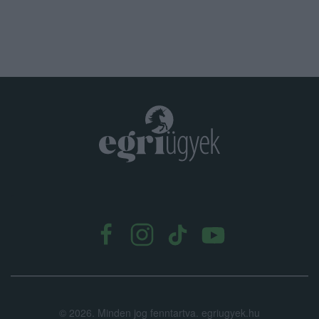
.
©
2026.
Minden jog fenntartva. egriugyek.hu