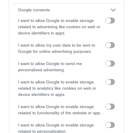
legkevesebb személyes adatkezeléssel
járnak
. Érdemes otthoni munkavégzést
Google consents
elrendelni, amennyiben lehetséges, rotációs
I want to allow Google to enable storage
related to advertising like cookies on web or
sémákat bevezetni az irodai jelenlétre, illetve
device identifiers in apps.
fizikai izolációs megoldásokat alkalmazni, és
fokozottan fertőtleníteni azokon a
I want to allow my user data to be sent to
Google for online advertising purposes.
munkahelyeken, ahol a személyes jelenlét
nélkülözhetetlen – olvasható a közleményben.
I want to allow Google to send me
personalized advertising.
I want to allow Google to enable storage
related to analytics like cookies on web or
device identifiers in apps.
Ne maradjon le a legfrissebb hírekről, kövessen
bennünket az EGRI ÜGYEK Google Hírek oldalán!
I want to allow Google to enable storage
related to functionality of the website or app.
VISSZA A FŐOLDALRA
I want to allow Google to enable storage
related to personalization.