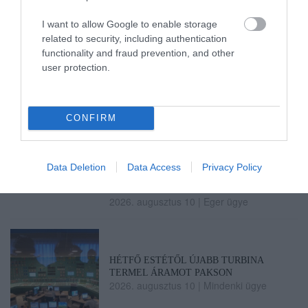
I want to allow Google to enable storage
related to security, including authentication
functionality and fraud prevention, and other
user protection.
Legfrissebb híreink
CONFIRM
A MESTERSÉGES INTELLIGENCIA
MINDENNAPI ÁTALAKULÁSA
2026. augusztus 10
|
Promóció
Data Deletion
Data Access
Privacy Policy
ÚJ MOBILALKALMAZÁS ERŐSÍTI EGER
TURIZMUSÁT: ELKÉSZÜLT A V...
2026. augusztus 10
|
Eger ügye
HÉTFŐ ESTÉTŐL ÚJABB TURBINA
TERMEL ÁRAMOT PAKSON
2026. augusztus 10
|
Mindenki ügye