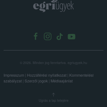
.
©
2026.
Minden jog fenntartva. egriugyek.hu
Impresszum
|
Hozzáférési nyilatkozat
|
Kommentelési
szabályzat
|
Szerzői jogok
|
Médiaajánlat
Ugrás a lap tetejére