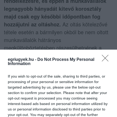
rendelkezésre, és éppen a munkavállalók
legnagyobb hányadát kitevő korosztály
majd csak egy későbbi időpontban fog
hozzájutni az oltáshoz.
Az oltás kötelezővé
tétele esetén a bármilyen okból be nem oltott
munkavállalók hátrányos
megkülönböztetésben részesülhetnének a
beoltott munkavállalókhoz képest, ami komoly
egriugyek.hu -
Do Not Process My Personal
jogi következményekkel járhat a jogellenes
Information
diszkriminációt alkalmazó munkáltatókra
If you wish to opt-out of the sale, sharing to third parties, or
nézve.
processing of your personal or sensitive information for
targeted advertising by us, please use the below opt-out
A közleményben hangsúlyozzák, a
section to confirm your selection. Please note that after your
opt-out request is processed you may continue seeing
munkaszerződés megkötését nem lehet a
interest-based ads based on personal information utilized by
munkavállaló védettségétől függővé tenni,
us or personal information disclosed to third parties prior to
emiatt az állásinterjún sem lehet erre irányuló
your opt-out. You may separately opt-out of the further