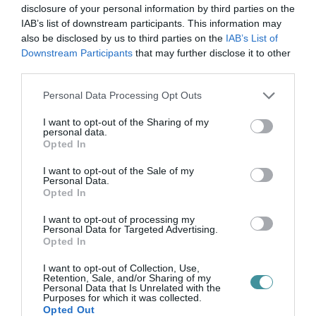
disclosure of your personal information by third parties on the
kérdést feltenni.
IAB’s list of downstream participants. This information may
also be disclosed by us to third parties on the
IAB’s List of
Az alkalmazottak beoltottságának
Downstream Participants
that may further disclose it to other
third parties.
nyilvántartása pedig adatvédelmi szempontból
problémás, mert az ilyen jellegű információk
Please note that this website/app uses one or more Google
Personal Data Processing Opt Outs
services and may gather and store information including but
olyan szenzitív személyes adatnak
not limited to your visit or usage behaviour. You may click to
I want to opt-out of the Sharing of my
personal data.
minősülnek, amelynek kezeléséhez a
grant or deny consent to Google and its third-party tags to
Opted In
use your data for below specified purposes in below Google
munkáltatónak nincs törvényes jogalapja.
consent section.
I want to opt-out of the Sale of my
Personal Data.
Simkovicz Benjámin szerint a munkáltatóknak
Opted In
továbbra is
elsődlegesen olyan
I want to opt-out of processing my
Personal Data for Targeted Advertising.
megoldásokat javasolt alkalmazniuk az
Opted In
egészséges és biztonságos
I want to opt-out of Collection, Use,
munkakörnyezet fenntartása érdekében,
Retention, Sale, and/or Sharing of my
Personal Data that Is Unrelated with the
amelyek a legkisebb kockázattal, és a
Purposes for which it was collected.
Opted Out