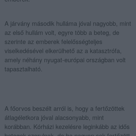
A járvány második hulláma jóval nagyobb, mint
az első hullám volt, egyre több a beteg, de
szerinte az emberek felelősségteljes
viselkedésével elkerülhető az a katasztrófa,
amely néhány nyugat-európai országban volt
tapasztalható.
A főorvos beszélt arról is, hogy a fertőzöttek
átlagéletkora jóval alacsonyabb, mint
korábban. Kórházi kezelésre leginkább az idős
betegek szorulnak, de ha nagyon sok fertőzött