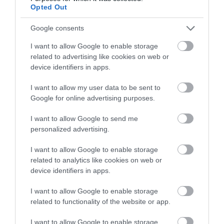
Opted Out
AZ ENDODONCIÁBAN
NÉLKÜLÖZHETETLEN ESZKÖZÖK
Google consents
2026. augusztus 09
|
Promóció
I want to allow Google to enable storage
related to advertising like cookies on web or
device identifiers in apps.
I want to allow my user data to be sent to
ITTASAN RANDALÍROZOTT EGER
Google for online advertising purposes.
BELVÁROSÁBAN: ÜZLETEK KIRAKATA...
2026. augusztus 09
|
Riasztó
I want to allow Google to send me
personalized advertising.
I want to allow Google to enable storage
related to analytics like cookies on web or
device identifiers in apps.
ORBÁN EGYKORI VÍZÜGYI ÁLLAMTITKÁRA
IS ELLENTMONDOTT A VOL...
I want to allow Google to enable storage
2026. augusztus 09
|
Mindenki ügye
related to functionality of the website or app.
I want to allow Google to enable storage