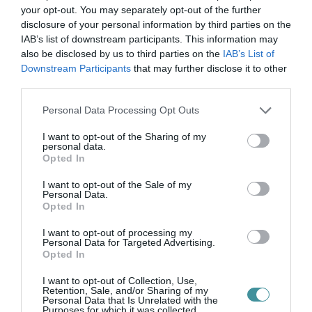
your opt-out. You may separately opt-out of the further
disclosure of your personal information by third parties on the
IAB’s list of downstream participants. This information may
also be disclosed by us to third parties on the
IAB’s List of
Downstream Participants
that may further disclose it to other
third parties.
Ne maradjon le a legfrissebb hírekről, kövessen
Please note that this website/app uses one or more Google
bennünket az EGRI ÜGYEK Google Hírek oldalán!
Personal Data Processing Opt Outs
services and may gather and store information including but
not limited to your visit or usage behaviour. You may click to
I want to opt-out of the Sharing of my
personal data.
grant or deny consent to Google and its third-party tags to
VISSZA A FŐOLDALRA
Opted In
use your data for below specified purposes in below Google
consent section.
I want to opt-out of the Sale of my
Personal Data.
Opted In
I want to opt-out of processing my
Personal Data for Targeted Advertising.
Opted In
Legfrissebb híreink
I want to opt-out of Collection, Use,
Retention, Sale, and/or Sharing of my
Personal Data that Is Unrelated with the
Purposes for which it was collected.