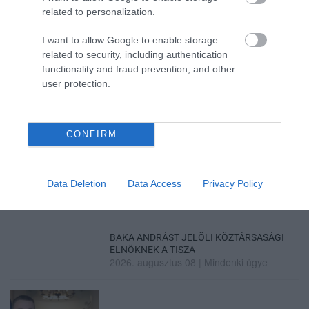
related to personalization.
I want to allow Google to enable storage
A GYAKORNOKI MUNKA: LEHETŐSÉGEK ÉS
related to security, including authentication
KIHÍVÁSOK A KARRIER KE...
2026. augusztus 09
|
Promóció
functionality and fraud prevention, and other
user protection.
CONFIRM
35 PERCES TANÓRÁK ÉS KEVESEBB HÁZI
FELADAT JÖHET AZ ALSÓ ...
2026. augusztus 08
|
Mindenki ügye
Data Deletion
Data Access
Privacy Policy
BAKA ANDRÁST JELÖLI KÖZTÁRSASÁGI
ELNÖKNEK A TISZA
2026. augusztus 08
|
Mindenki ügye