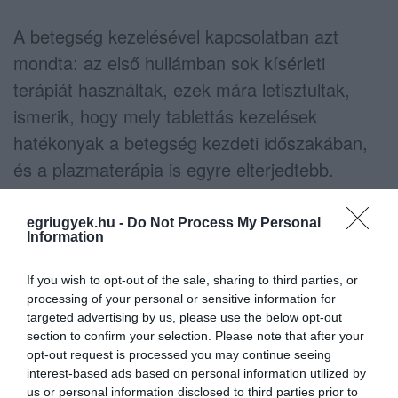
A betegség kezelésével kapcsolatban azt
mondta: az első hullámban sok kísérleti
terápiát használtak, ezek mára letisztultak,
ismerik, hogy mely tablettás kezelések
hatékonyak a betegség kezdeti időszakában,
és a plazmaterápia is egyre elterjedtebb.
KORONAVÍRUS - MEGINT JÓCSKÁN EMELKEDETT A
egriugyek.hu -
Do Not Process My Personal
KORONAVÍRUS-FERTŐZÖTTEK SZÁMA HEVESBEN
Information
A szombati rekord után vasárnapra 21 új
If you wish to opt-out of the sale, sharing to third parties, or
fertőzöttet regisztráltak szűkebb
processing of your personal or sensitive information for
hazánkban. Országosan ezerhez közelít a
targeted advertising by us, please use the below opt-out
section to confirm your selection. Please note that after your
tegnap azonosított koronavírusos emberek
opt-out request is processed you may continue seeing
száma.
interest-based ads based on personal information utilized by
us or personal information disclosed to third parties prior to