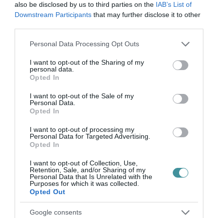
also be disclosed by us to third parties on the
IAB’s List of
Downstream Participants
that may further disclose it to other
Legfrissebb híreink
third parties.
Please note that this website/app uses one or more Google
Personal Data Processing Opt Outs
services and may gather and store information including but
TANULJ NÉMETÜL OTTHONRÓL: A
not limited to your visit or usage behaviour. You may click to
I want to opt-out of the Sharing of my
DIGITÁLIS TANULÁS ELŐNYEI
personal data.
grant or deny consent to Google and its third-party tags to
2026. augusztus 07
|
Promóció
Opted In
use your data for below specified purposes in below Google
consent section.
I want to opt-out of the Sale of my
Personal Data.
Opted In
I want to opt-out of processing my
Personal Data for Targeted Advertising.
ÚJRAINDULNAK A KORÁBBAN
Opted In
LEÁLLÍTOTT SZOLGÁLTATÁSOK AZ EGRI...
2026. augusztus 07
|
Eger ügye
I want to opt-out of Collection, Use,
Retention, Sale, and/or Sharing of my
Personal Data that Is Unrelated with the
Purposes for which it was collected.
Opted Out
Google consents
TÍZ ÉVE NEM VOLT ILYEN ALACSONY AZ