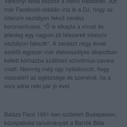
Várkonyi Attila közölte a Retro Rádióban. Azt
már Facebook-oldalán írta le a DJ, hogy az
intenzív osztályon fekvő zenész
koronavírusos. “Ő is elkapta a vírust és
jelenleg egy nagyon jól felszerelt intenzív
osztályon fekszik". A zenészt négy évvel
ezelőtt egyszer már életveszélyes állapotban
kellett kórházba szállítani szívritmus-zavara
miatt. Nemrég még úgy nyilatkozott, hogy
visszatért az egészsége és szeretné, ha a
sors adna neki pár jó évet.
Balázs Fecó 1951-ben született Budapesten,
középiskolai tanulmányait a Bartók Béla