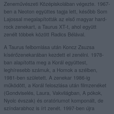
Zeneművészeti Középiskolában végezte. 1967-
ben a Neoton együttes tagja lett, később Som
Lajossal megalapították az első magyar hard-
rock zenekart, a Taurus XT-t, ahol együtt
zenélt többek között Radics Bélával.
A Taurus felbomlása után Koncz Zsuzsa
kísérőzenekarában kezdett el zenélni. 1978-
ban alapította meg a Korál együttest,
leghíresebb számuk, a Homok a szélben,
1981-ben született. A zenekar 1986-ig
működött, a Korál feloszlása után filmzenéket
(Gondviselés, Laura, Vakvilágban, A pókok,
Nyolc évszak) és oratóriumot komponált, de
színdarabhoz is írt zenét. 1997-ben újra