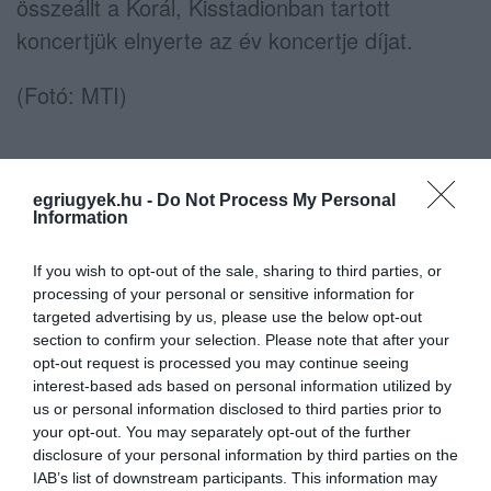
összeállt a Korál, Kisstadionban tartott
koncertjük elnyerte az év koncertje díjat.
(Fotó: MTI)
egriugyek.hu -
Do Not Process My Personal
Information
Ne maradjon le a legfrissebb hírekről, kövessen
bennünket az EGRI ÜGYEK Google Hírek oldalán!
If you wish to opt-out of the sale, sharing to third parties, or
processing of your personal or sensitive information for
targeted advertising by us, please use the below opt-out
section to confirm your selection. Please note that after your
VISSZA A FŐOLDALRA
opt-out request is processed you may continue seeing
interest-based ads based on personal information utilized by
us or personal information disclosed to third parties prior to
your opt-out. You may separately opt-out of the further
disclosure of your personal information by third parties on the
IAB’s list of downstream participants. This information may