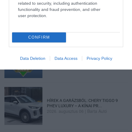
related to security, including authentication
ZÁPOROK, ZIVATAROK KIALAKULHATNAK
functionality and fraud prevention, and other
2026. augusztus 07
|
Mindenki ügye
user protection.
CONFIRM
KÉT AUTÓ ÜTKÖZÖTT BOGÁCSON, A
Data Deletion
Data Access
Privacy Policy
MENTŐK IS A HELYSZÍNRE ÉRKE...
2026. augusztus 06
|
Riasztó
HÍREK A GARÁZSBÓL: CHERY TIGGO 9
PHEV LUXURY – A KÍNAI PR...
2026. augusztus 06
|
Barta Autó