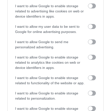
INFLÁCIÓ MAGYARORSZÁGON
I want to allow Google to enable storage
2026. augusztus 07
|
Mindenki ügye
related to advertising like cookies on web or
device identifiers in apps.
I want to allow my user data to be sent to
Google for online advertising purposes.
MINDHÁROM ÜTEMBEN DOLGOZNAK A 25-
I want to allow Google to send me
ÖS FŐÚTON EGERBEN
2026. augusztus 07
|
Eger ügye
personalized advertising.
I want to allow Google to enable storage
related to analytics like cookies on web or
device identifiers in apps.
HALMENTÉS SZARVASKŐNÉL: ŐSHONOS
I want to allow Google to enable storage
ÉS VÉDETT HALAKAT MENTETT...
related to functionality of the website or app.
2026. augusztus 07
|
Környék ügye
I want to allow Google to enable storage
related to personalization.
I want to allow Google to enable storage