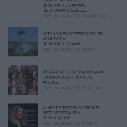
DÉDESTAPOLCSÁNYNÁL,
KILENCÓRÁS KÜZDELE...
2026. augusztus 06
|
Környék ügye
KATONAI HELIKOPTEREK SEGÍTIK
AZ OLTÁST A
DÉDESTAPOLCSÁNYI...
2026. augusztus 05
|
Riasztó
VISSZATÉR EGER BELVÁROSÁNAK
LEGNAGYOBB BORÜNNEPE:
AUGUSZT...
2026. augusztus 05
|
Programok
„A NER-FELESÉGEK GYEREKKEL
BIZTOSÍTOTTÁK BE A
PÉNZCSAPHOZ...
2026. augusztus 05
|
Mindenki