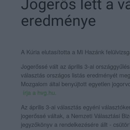
Jogerős lett a v
eredménye
A Kúria elutasította a Mi Hazánk felülvizsg
Jogerőssé vált az április 3-ai országgyűlé
választás országos listás eredményét megá
Mozgalom által benyújtott egyetlen jogorvo
írja a hvg.hu.
Az április 3-ai választás egyéni választóke
jogerőssé váltak, a Nemzeti Választási Bi
jegyzőkönyv a rendelkezésére állt - csütör