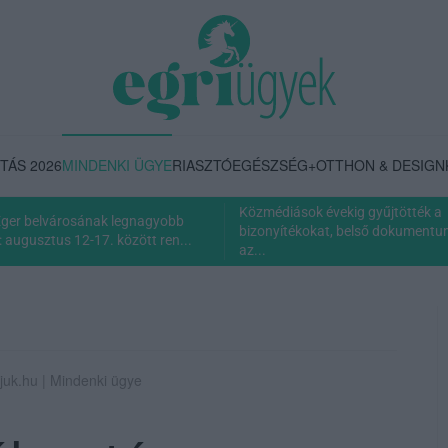
TÁS 2026
MINDENKI ÜGYE
RIASZTÓ
EGÉSZSÉG+
OTTHON & DESIGN
Közmédiások évekig gyűjtötték a
Eger belvárosának legnagyobb
bizonyítékokat, belső dokumentum 
 augusztus 12-17. között ren...
az...
juk.hu | Mindenki ügye