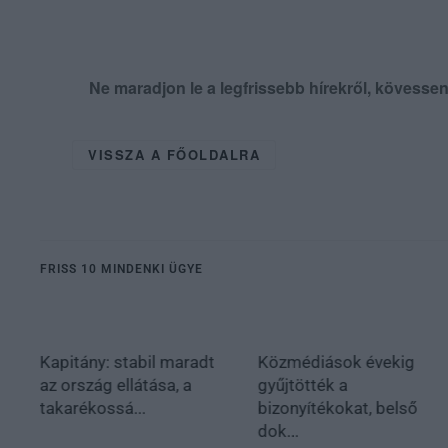
Ne maradjon le a legfrissebb hírekről, kövess
VISSZA A FŐOLDALRA
FRISS 10 MINDENKI ÜGYE
Kapitány: stabil maradt
Közmédiások évekig
az ország ellátása, a
gyűjtötték a
takarékossá...
bizonyítékokat, belső
dok...