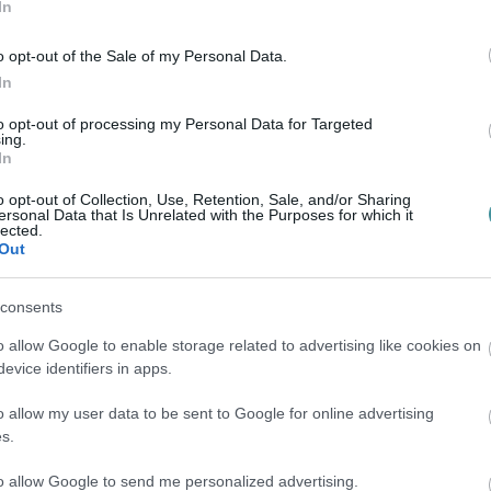
tékban érkezett, a posta által átcsomagolt
In
 azok érvényesek-e.
o opt-out of the Sale of my Personal Data.
In
nem alapos, az országos listás szavazás
to opt-out of processing my Personal Data for Targeted
szeredmények összegzése, ezért annak
ing.
In
tathatóak, kizárólag a szavazatszámok
során vétett jogsértés alapján támadható.
o opt-out of Collection, Use, Retention, Sale, and/or Sharing
ersonal Data that Is Unrelated with the Purposes for which it
lected.
elülvizsgálati kérelmében az NVB-határozat
Out
a az NVI-t kötelezze a szavazatok
consents
 megalapozó adatok nyilvánosságra
o allow Google to enable storage related to advertising like cookies on
sítésére. A felülvizsgálati kérelem
evice identifiers in apps.
ak jogsértő volta - azonban a választási
t tartalmaz, amit kérelmező nem merített ki -
o allow my user data to be sent to Google for online advertising
s.
to allow Google to send me personalized advertising.