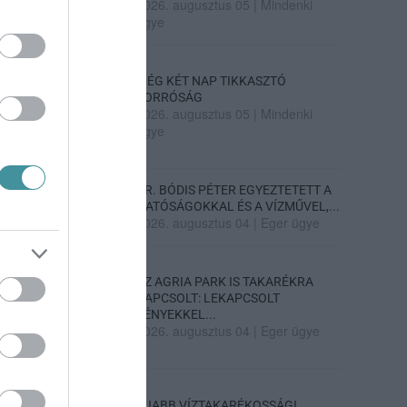
2026. augusztus 05
|
Mindenki
ügye
MÉG KÉT NAP TIKKASZTÓ
FORRÓSÁG
2026. augusztus 05
|
Mindenki
ügye
DR. BÓDIS PÉTER EGYEZTETETT A
HATÓSÁGOKKAL ÉS A VÍZMŰVEL,...
2026. augusztus 04
|
Eger ügye
AZ AGRIA PARK IS TAKARÉKRA
KAPCSOLT: LEKAPCSOLT
FÉNYEKKEL...
2026. augusztus 04
|
Eger ügye
ÚJABB VÍZTAKARÉKOSSÁGI