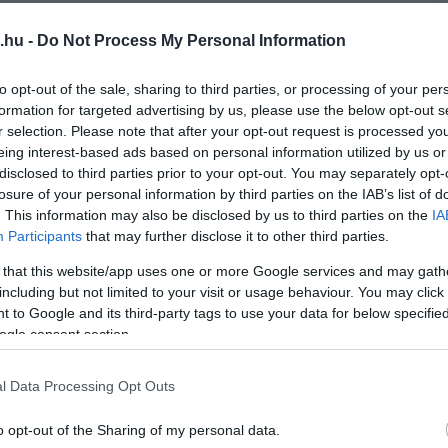
listák hány mandátumra jogosultak és hogy
ak mandátumhoz – teszik hozzá.
.hu -
Do Not Process My Personal Information
hetett jogorvoslatot benyújtani, az egyetlen
to opt-out of the sale, sharing to third parties, or processing of your per
formation for targeted advertising by us, please use the below opt-out s
l is bírálta.
r selection. Please note that after your opt-out request is processed y
eing interest-based ads based on personal information utilized by us or
gálati kérelmében, hogy a bíróság
disclosed to third parties prior to your opt-out. You may separately opt-
endelje el a magyarországi lakcímmel nem
losure of your personal information by third parties on the IAB’s list of
. This information may also be disclosed by us to third parties on the
IA
ainak újraszámolását. Arra hivatkozott, a
Participants
that may further disclose it to other third parties.
lasztási Irodának (NVI) nemcsak az
 that this website/app uses one or more Google services and may gath
m a rendelkezésére álló összes adat
including but not limited to your visit or usage behaviour. You may click 
 to Google and its third-party tags to use your data for below specifi
api frissítéssel – említi a hvg.hu.
ogle consent section.
egakadályozta a levélszavazatok ellenőrzése
l Data Processing Opt Outs
atkozatok megismerhetőségét és ez oda
VB-be delegált tagja nem tudta kétséget
o opt-out of the Sharing of my personal data.