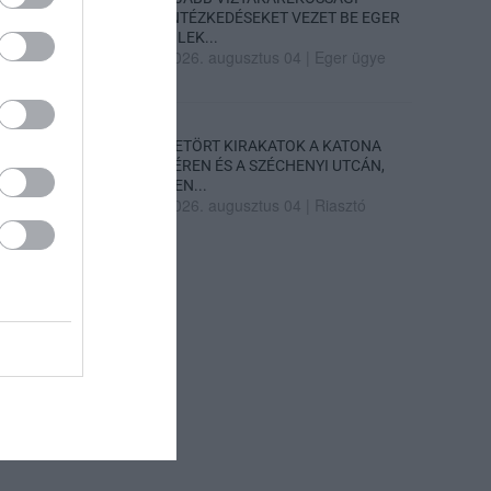
INTÉZKEDÉSEKET VEZET BE EGER
– LEK...
2026. augusztus 04
|
Eger ügye
BETÖRT KIRAKATOK A KATONA
TÉREN ÉS A SZÉCHENYI UTCÁN,
REN...
2026. augusztus 04
|
Riasztó