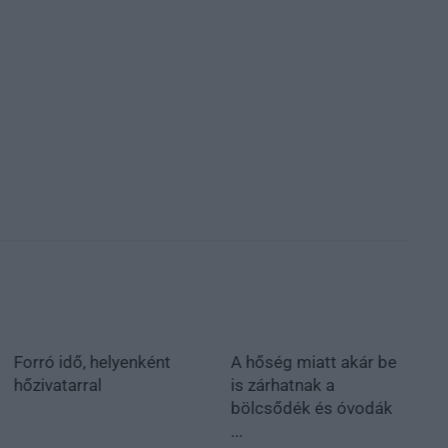
Forró idő, helyenként
A hőség miatt akár be
hőzivatarral
is zárhatnak a
bölcsődék és óvodák
...