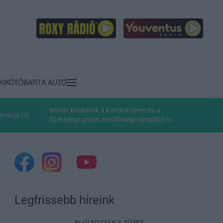
KIKÖTŐ
BARTA AUTÓ
Betört kirakatok a Katona téren és a
tárja fel
Széchenyi utcán, rendőrségi vizsgálat in...
Legfrissebb híreink
ELOLTOTTÁK A TÜZET