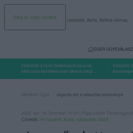
Skip to main content
2026. augusztus 06., csütörtök, Berta, Bettina névnap
EGER ÜGYE
VÁLASZ
Eloltották a tüzet Dédestapolcsánynál,
Visszatér 
kilencórás küzdelem után sikerült megf...
borünnepe:
Mindenki Ügye
Jogerős lett a választás eredménye
2022. ápr. 16. Szombat, 17:24 | Papp László Tamás/ugytud
Címkék:
mi hazánk
,
kúria
,
választás 2022