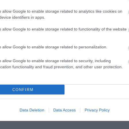
képviselők 2022. évi választásához
llapítása során az NVI és az NVB eljárása
o allow Google to enable storage related to analytics like cookies on
evice identifiers in apps.
m moshatók össze. Emiatt a Kúria nem is
tkozó kérelmezői előadás megalapozottságát.
o allow Google to enable storage related to functionality of the website
t helybenhagyta. A Kúria döntése jogerős.
o allow Google to enable storage related to personalization.
pító határozata tehát jogerőre emelkedett.
o allow Google to enable storage related to security, including
nymegállapításhoz kapcsolódó valamennyi
cation functionality and fraud prevention, and other user protection.
álasztás jogerős végeredménye – szól a
CONFIRM
Data Deletion
Data Access
Privacy Policy
(Indexkép:
Orbán Viktor
/ Facebook)