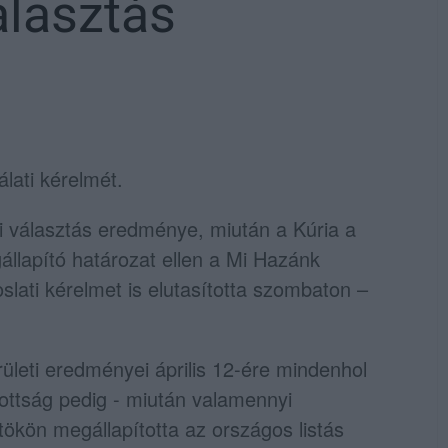
álasztás
álati kérelmét.
si választás eredménye, miután a Kúria a
llapító határozat ellen a Mi Hazánk
slati kérelmet is elutasította szombaton –
rületi eredményei április 12-ére mindenhol
zottság pedig - miután valamennyi
tökön megállapította az országos listás